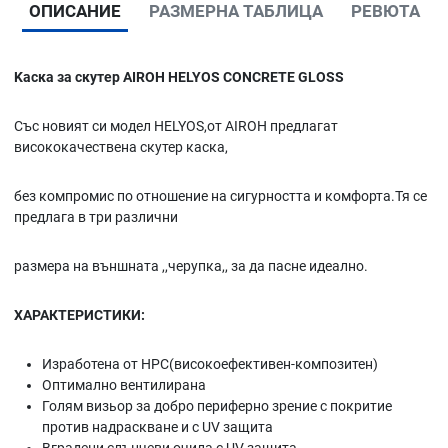
ОПИСАНИЕ
РАЗМЕРНА ТАБЛИЦА
РЕВЮТА
Kаска за скутер AIROH HELYOS CONCRETE GLOSS
Със новият си модел HELYOS,от AIROH предлагат
висококачествена скутер каска,
без компромис по отношение на сигурността и комфорта.Тя се
предлага в три различни
размера на външната ,,черупка,, за да пасне идеално.
ХАРАКТЕРИСТИКИ:
Изработена от HPC(високоефективен-композитен)
Оптимално вентилирана
Голям визьор за добро периферно зрение с покритие
против надраскване и с UV защита