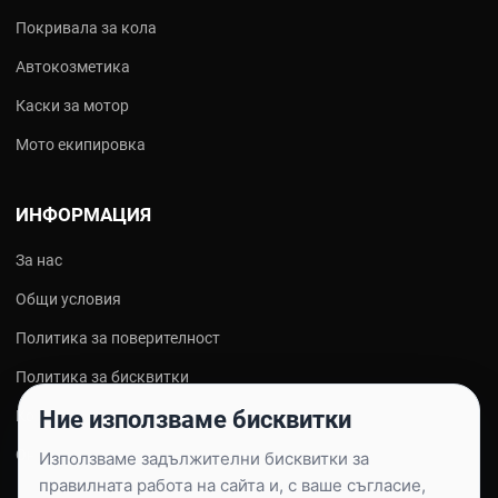
Покривала за кола
Автокозметика
Каски за мотор
Мото екипировка
ИНФОРМАЦИЯ
За нас
Общи условия
Политика за поверителност
Политика за бисквитки
Ние използваме бисквитки
Контакти
Онлайн решаване на спорове
Използваме задължителни бисквитки за
правилната работа на сайта и, с ваше съгласие,