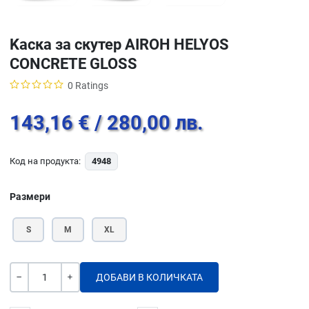
Kаска за скутер AIROH HELYOS
CONCRETE GLOSS
0 Ratings
143,16 €
/ 280,00 лв.
Код на продукта:
4948
Размери
S
M
XL
Количество
-
+