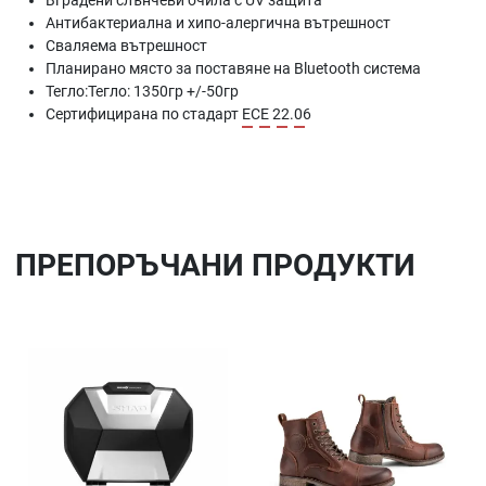
Вградени слънчеви очила с UV защита
Антибактериална и хипо-алергична вътрешност
Сваляема вътрешност
Планирано място за поставяне на Bluetooth система
Тегло:Тегло: 1350гр +/-50гр
Сертифицирана по стадарт
ECE 22.06
ПРЕПОРЪЧАНИ ПРОДУКТИ
Добави в любими
До
Сравни продукт
Ср
Quick View
Qu