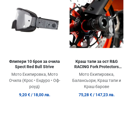
Сравни продукт
Ср
Quick View
Qu
Флипери 10 броя за очила
Краш тапи за ост R&G
Spect Red Bull Strive
RACING Fork Protectors
CFMOTO 800MT / HUSQ
Мото Екипировка, Мото
Мото Екипировка,
NORDEN 901
Очила (Крос • Ендуро • Оф-
Балансьори, Краш тапи и
роуд)
Краш барове
9,20 €
/ 18,00 лв.
75,28 €
/ 147,23 лв.