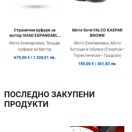
Странични куфари за
Мото боти FALCO KASPAR
мотор SHAD EXPANDABLE
BROWN
SH38X
Мото Екипировка, Твърди
Мото Екипировка, Мото
куфари за Мотор
Ботуши и Обувки (Спортни •
Туристически • Градски)
679,00 €
/ 1 328,01 лв.
185,00 €
/ 361,83 лв.
ПОСЛЕДНO ЗАКУПЕНИ
ПРОДУКТИ
Добави в любими
До