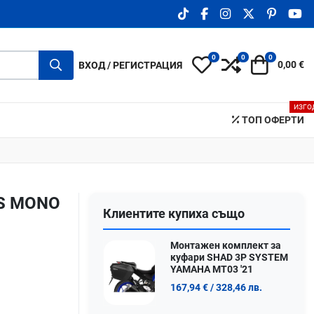
TIKTOK SOCIAL LINK
FACEBOOK SOCIAL LIN
INSTAGRAM SOCIA
X.COM SOCIA
PINTERE
YO
0
0
0
My Wishlist
Compare
Количка
ВХОД / РЕГИСТРАЦИЯ
0,00 €
ИЗГО
ТОП ОФЕРТИ
ES MONO
Клиентите купиха също
Монтажен комплект за
куфари SHAD 3P SYSTEM
YAMAHA MT03 '21
167,94 €
/ 328,46 лв.