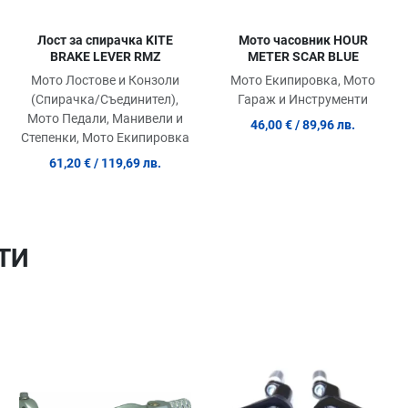
Лост за спирачка KITE
Мото часовник HOUR
BRAKE LEVER RMZ
METER SCAR BLUE
Мото Лостове и Конзоли
Мото Екипировка, Мото
(Спирачка/Съединител),
Гараж и Инструменти
Мото Педали, Манивели и
46,00 €
/ 89,96 лв.
Степенки, Мото Екипировка
61,20 €
/ 119,69 лв.
ТИ
Добави в любими
Добави в любими
Д
Сравни продукт
Сравни продукт
С
Quick View
Quick View
Qu