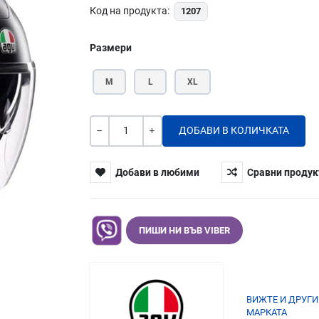
Код на продукта:
1207
Размери
M
L
XL
Количество
-
+
Добави в любими
Сравни продук
ПИШИ НИ ВЪВ VIBER
ВИЖТЕ И ДРУГИ
МАРКАТА