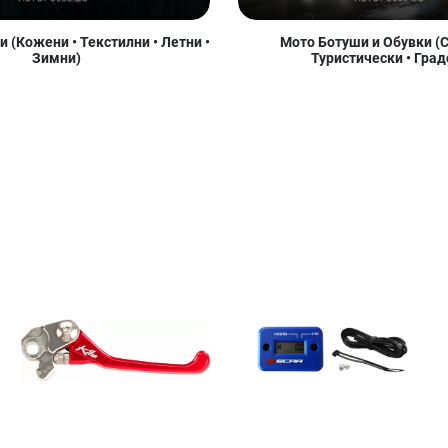
 (Кожени • Текстилни • Летни •
Мото Ботуши и Обувки (С
Зимни)
Туристически • Град
Добави в любими
Добави в любими
Д
Сравни продукт
Сравни продукт
С
Quick View
Quick View
Qu