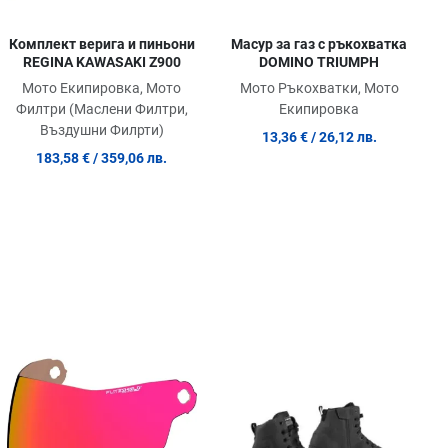
Масур за газ с ръкохватка
Комплект верига и пиньони
DOMINO TRIUMPH
REGINA KAWASAKI Z900
Мото Ръкохватки, Мото
Мото Екипировка, Мото
Екипировка
Филтри (Маслени Филтри,
Въздушни Филрти)
13,36 €
/ 26,12 лв.
183,58 €
/ 359,06 лв.
обави в любими
Добави в любими
Доб
равни продукт
Сравни продукт
Сра
ick View
Quick View
Quic