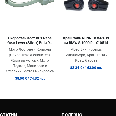
Скоростен лост RFX Race
Краш тапи RENNER X-PADS
Gear Lever (Silver) Beta RR
за BMW S 1000 R - X10514
4T 20-24
Мото Лостове и Конзоли
Мото Екипировка,
(Спирачка/Съединител),
Балансьори, Краш тапи и
Жила за мотори, Мото
Краш барове
Педали, Манивели и
83,34 €
/ 163,00 лв.
Степенки, Мото Екипировка
38,00 €
/ 74,32 лв.
 СТАТИИ
ПОЛЕЗНО