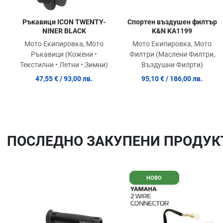
Ръкавици ICON TWENTY-
Спортен въздушен филтър
NINER BLACK
K&N KA1199
Мото Екипировка, Мото
Мото Екипировка, Мото
Ръкавици (Кожени •
Филтри (Маслени Филтри,
Текстилни • Летни • Зимни)
Въздушни Филрти)
47,55 €
/ 93,00 лв.
95,10 €
/ 186,00 лв.
ПОСЛЕДНO ЗАКУПЕНИ ПРОДУК
Добави в любими
НОВО
Сравни продукт
Quick View