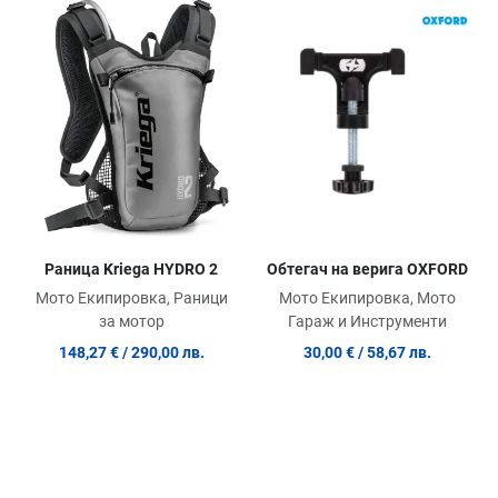
Добави в любими
До
Сравни продукт
Ср
Quick View
Qu
Обтегач на верига OXFORD
Раница Kriega HYDRO 2
Мото Екипировка, Мото
Мото Екипировка, Раници
Гараж и Инструменти
за мотор
30,00 €
/ 58,67 лв.
148,27 €
/ 290,00 лв.