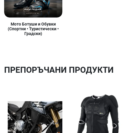
Мото Ботуши и Обувки
(Спортни • Туристически •
Градски)
ПРЕПОРЪЧАНИ ПРОДУКТИ
Добави в любими
До
Сравни продукт
Ср
Quick View
Qu