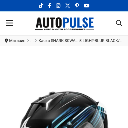
TIKTOK SOCIAL LINK
FACEBOOK SOCIAL LINK
INSTAGRAM SOCIAL LINK
X.COM SOCIAL LINK
PINTEREST SOCIAL LINK
YOUTUBE SOCIAL LI
Магазин
Каска SHARK SKWAL i3 LIGHT-BLUR BLACK/BLUE/GREEN