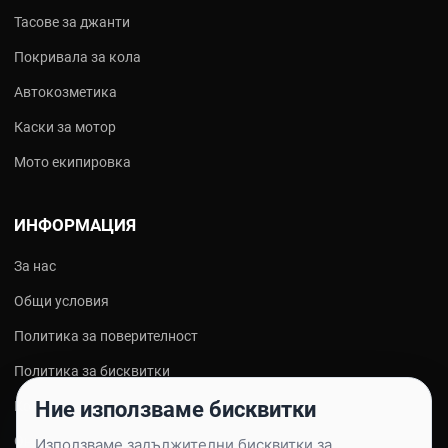
Тасове за джанти
Покривала за кола
Автокозметика
Каски за мотор
Мото екипировка
ИНФОРМАЦИЯ
За нас
Общи условия
Политика за поверителност
Политика за бисквитки
Ние използваме бисквитки
Контакти
Онлайн решаване на спорове
Използваме задължителни бисквитки за