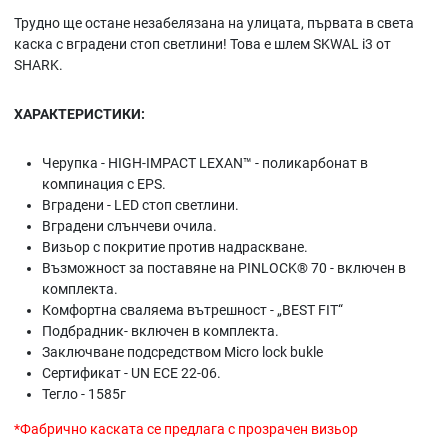
Трудно ще остане незабелязана на улицата, първата в света
каска с вградени стоп светлини! Това е шлем SKWAL i3 от
SHARK.
ХАРАКТЕРИСТИКИ:
Черупка - HIGH-IMPACT LEXAN™ - поликарбонат в
компинация с EPS.
Вградени - LED стоп светлини.
Вградени слънчеви очила.
Визьор с покритие против надраскване.
Възможност за поставяне на PINLOCK® 70 - включен в
комплекта.
Комфортна сваляема вътрешност - „BEST FIT“
Подбрадник- включен в комплекта.
Заключване подсредством Micro lock bukle
Сертификат - UN ECE 22-06.
Тегло - 1585г
*Фабрично каската се предлага с прозрачен визьор