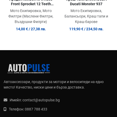
Front Sprocket 12 Teeth
Ducati Monster 937
KTM SX 50 PRO
Мото Екипировка, Мото
Мото Екипировка,
Филтри (Маслени Филтри,
Балансьори, Краш тапи и
Въздушни Филрти)
Краш барове
14,00 €
/ 27,38 лв.
119,90 €
/ 234,50 лв.
Автоаксесоари, продукти за мотори и велосипеди на едно
място! Качество, ниски цени и бърза доставка.
Имейл:
contact@autopulse.bg
Телефон:
0887 788 433