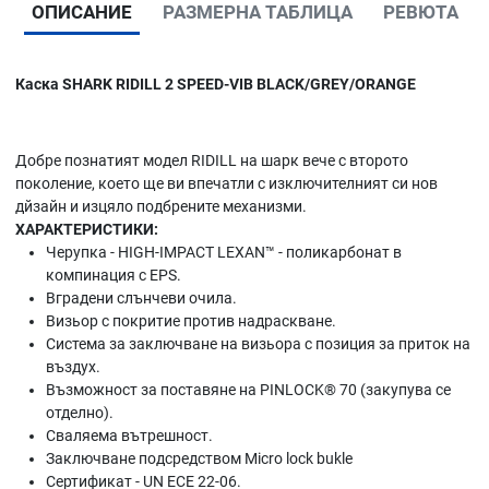
ОПИСАНИЕ
РАЗМЕРНА ТАБЛИЦА
РЕВЮТА
Каска SHARK RIDILL 2 SPEED-VIB BLACK/GREY/ORANGE
Добре познатият модел RIDILL на шарк вече с второто
поколение, което ще ви впечатли с изключителният си нов
дйзайн и изцяло подбрените механизми.
ХАРАКТЕРИСТИКИ:
Черупка - HIGH-IMPACT LEXAN™ - поликарбонат в
компинация с EPS.
Вградени слънчеви очила.
Визьор с покритие против надраскване.
Система за заключване на визьора с позиция за приток на
въздух.
Възможност за поставяне на PINLOCK® 70 (закупува се
отделно).
Сваляема вътрешност.
Заключване подсредством Micro lock bukle
Сертификат - UN ECE 22-06.