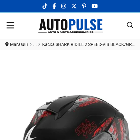
TIKTOK SOCIAL LINK
FACEBOOK SOCIAL LINK
INSTAGRAM SOCIAL LINK
X.COM SOCIAL LINK
PINTEREST SOCIAL LINK
YOUTUBE SOCIAL LI
Магазин
Каска SHARK RIDILL 2 SPEED-VIB BLACK/GREY/ORANGE