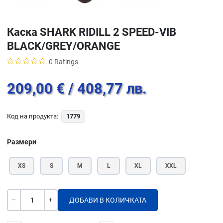
Каска SHARK RIDILL 2 SPEED-VIB
BLACK/GREY/ORANGE
0 Ratings
209,00 €
/ 408,77 лв.
Код на продукта:
1779
Размери
XS
S
M
L
XL
XXL
Количество
-
+