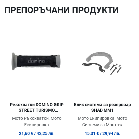
ПРЕПОРЪЧАНИ ПРОДУКТИ
Добави в любими
До
Сравни продукт
Ср
Quick View
Qu
Ръкохватки DOMINO GRIP
Клик система за резервоар
STREET TURISMO
SHAD MM1
GREY/BLACK
Мото Ръкохватки, Мото
Мото Екипировка, Мото
Екипировка
Системи за Монтаж
21,60 €
/ 42,25 лв.
15,31 €
/ 29,94 лв.