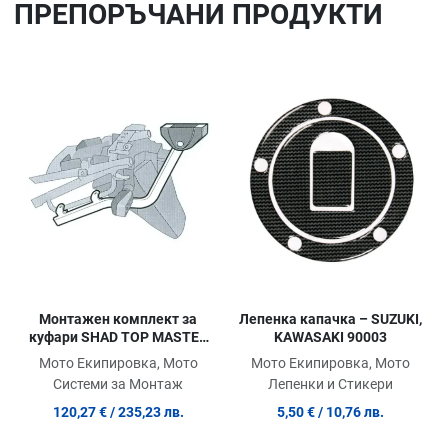
ПРЕПОРЪЧАНИ ПРОДУКТИ
Добави в любими
До
Сравни продукт
Ср
Quick View
Qu
Лепенка капачка – SUZUKI,
Монтажен комплект за
KAWASAKI 90003
куфари SHAD TOP MASTER
SUZUKI BANDIT N600 94/99
Мото Екипировка, Мото
Мото Екипировка, Мото
Лепенки и Стикери
Системи за Монтаж
5,50 €
/ 10,76 лв.
120,27 €
/ 235,23 лв.