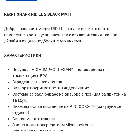
Каска SHARK RIDILL 2 BLACK MATT
Добре познатият модел RIDILL на шарк вече с второто
поколение, което ще ви впечатли с изключителният си нов
дйзайн и изцяло подбрените механизми.
ХАРАКТЕРИСТИКИ:
Черупка - HIGH-IMPACT LEXAN™ - поликарбонат в
компинация с EPS.
Вградени слънчеви очила.
Визьор с покритие против надраскване.
Система за заключване на визьора с позиция за приток на
въздух.
Възможност за поставяне на PINLOCK® 70 (закупува се
отделно).
Сваляема вътрешност.
Заключване подсредством Micro lock bukle