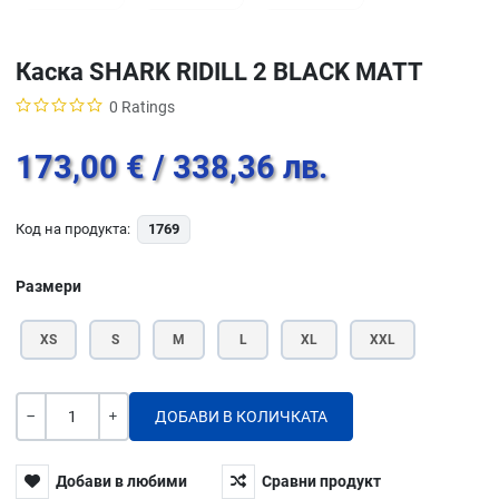
Каска SHARK RIDILL 2 BLACK MATT
0 Ratings
173,00 €
/ 338,36 лв.
Код на продукта:
1769
Размери
XS
S
M
L
XL
XXL
Количество
-
+
Добави в любими
Сравни продукт