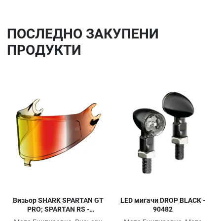
ПОСЛЕДНO ЗАКУПЕНИ
ПРОДУКТИ
Добави в любими
До
Сравни продукт
Ср
Quick View
Qu
LED мигачи DROP BLACK -
Визьор SHARK SPARTAN GT
90482
PRO; SPARTAN RS -
Иридиум червен