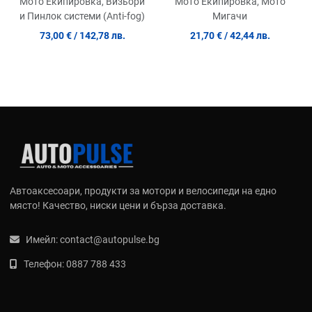
Мото Екипировка, Мото
Мото Екипировка, Визьори
Мигачи
и Пинлок системи (Anti-fog)
21,70 €
/ 42,44 лв.
73,00 €
/ 142,78 лв.
Автоаксесоари, продукти за мотори и велосипеди на едно
място! Качество, ниски цени и бърза доставка.
Имейл:
contact@autopulse.bg
Телефон:
0887 788 433