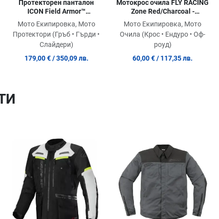
Протекторен панталон
Мотокрос очила FLY RACING
ICON Field Armor™
Zone Red/Charcoal -
Compression Pants
Silver/Smoke Lens
Мото Екипировка, Мото
Мото Екипировка, Мото
Протектори (Гръб • Гърди •
Очила (Крос • Ендуро • Оф-
Слайдери)
роуд)
179,00 €
/ 350,09 лв.
60,00 €
/ 117,35 лв.
ТИ
Добави в любими
Добави в любими
Д
Сравни продукт
Сравни продукт
С
Quick View
Quick View
Qu