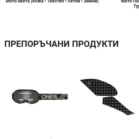
Мото Якета (Кожа • Текстил • Летни • Зимни)
Мото Пан
Ту
ПРЕПОРЪЧАНИ ПРОДУКТИ
Добави в любими
Сравни продукт
Quick View