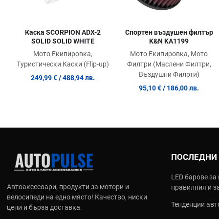
Каска SCORPION ADX-2
Спортен въздушен филтър
SOLID SOLID WHITE
K&N KA1199
Мото Екипировка,
Мото Екипировка, Мото
Туристически Каски (Flip-up)
Филтри (Маслени Филтри,
Въздушни Филрти)
249,99 €
/ 488,94 лв.
95,10 €
/ 186,00 лв.
ПОСЛЕДНИ
LED барове за 
Автоаксесоари, продукти за мотори и
правилния и з
велосипеди на едно място! Качество, ниски
Тенденции авто
цени и бърза доставка.