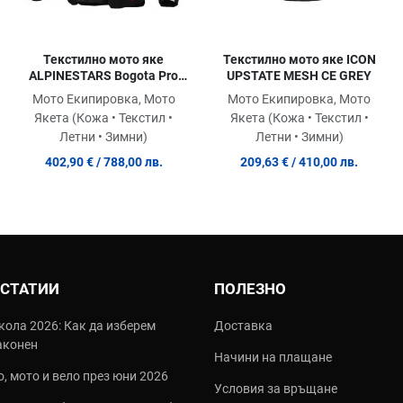
Текстилно мото яке
Текстилно мото яке ICON
ALPINESTARS Bogota Pro
UPSTATE MESH CE GREY
Drystar® BK/ICE GY/YEL
Мото Екипировка, Мото
Мото Екипировка, Мото
FLUO
Якета (Кожа • Текстил •
Якета (Кожа • Текстил •
Летни • Зимни)
Летни • Зимни)
402,90 €
/ 788,00 лв.
209,63 €
/ 410,00 лв.
 СТАТИИ
ПОЛЕЗНО
кола 2026: Как да изберем
Доставка
аконен
Начини на плащане
, мото и вело през юни 2026
Условия за връщане