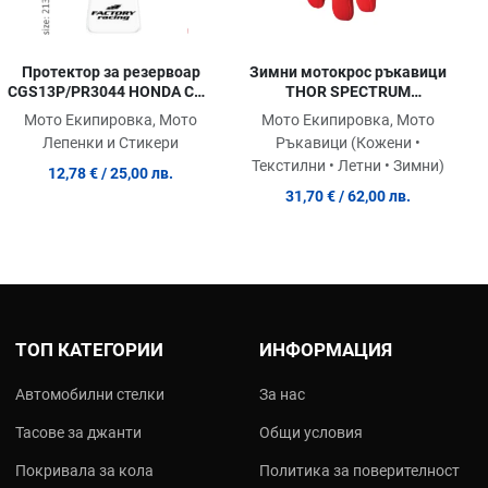
Протектор за резервоар
Зимни мотокрос ръкавици
CGS13P/PR3044 HONDA CBR
THOR SPECTRUM
RR
RED/WHITE COLD WEATHER
Мото Екипировка, Мото
Мото Екипировка, Мото
Лепенки и Стикери
Ръкавици (Кожени •
Текстилни • Летни • Зимни)
12,78 €
/ 25,00 лв.
31,70 €
/ 62,00 лв.
ТОП КАТЕГОРИИ
ИНФОРМАЦИЯ
Автомобилни стелки
За нас
Тасове за джанти
Общи условия
Покривала за кола
Политика за поверителност