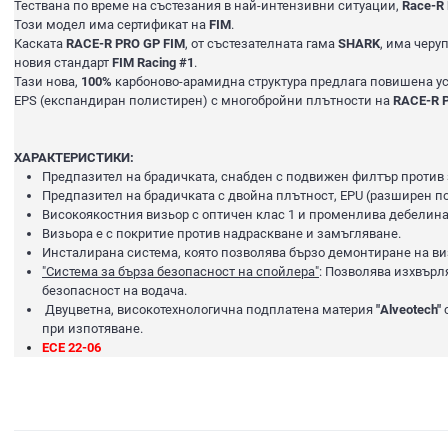
Тествана по време на състезания в най-интензивни ситуации,
Race-R
Този модел има сертификат на
FIM
.
Каската
RACE-R PRO GP FIM
, от състезателната гама
SHARK
, има черу
новия стандарт
FIM Racing #1
.
Тази нова,
100%
карбоново-арамидна структура предлага повишена уст
EPS (експандиран полистирен) с многобройни плътности на
RACE-R 
ХАРАКТЕРИСТИКИ:
Предпазител на брадичката, снабден с подвижен филтър против
Предпазител на брадичката с двойна плътност, EPU (разширен п
Високоякостния визьор с оптичен клас 1 и променлива дебелина 
Визьора е с покритие против надраскване и замъгляване.
Инсталирана система, която позволява бързо демонтиране на ви
"Система за бърза безопасност на спойлера"
: Позволява изхвърл
безопасност на водача.
Двуцветна, високотехнологична подплатена материя
"Alveotech"
при изпотяване.
ECE 22-06