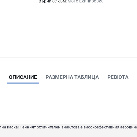
Върни се към:
Мото Екипировка
ОПИСАНИЕ
РАЗМЕРНА ТАБЛИЦА
РЕВЮТА
лна каска! Нейният отличителен знак,това е високоефективния аеродин