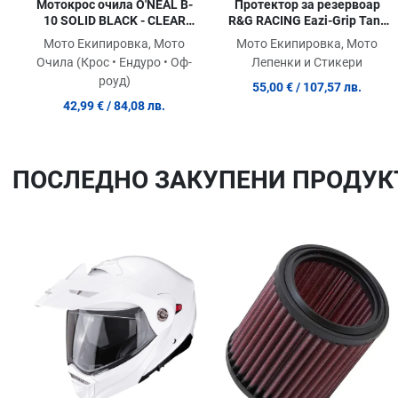
Протектор за резервоар
Мотокрос очила O'NEAL B-
R&G RACING Eazi-Grip Tank
10 SOLID BLACK - CLEAR
Grips BLACK Suzuki GSX-S
V.24
Мото Екипировка, Мото
Мото Екипировка, Мото
1000 21-24
Лепенки и Стикери
Очила (Крос • Ендуро • Оф-
роуд)
55,00 €
/ 107,57 лв.
42,99 €
/ 84,08 лв.
ПОСЛЕДНO ЗАКУПЕНИ ПРОДУК
Добави в любими
Сравни продукт
Quick View