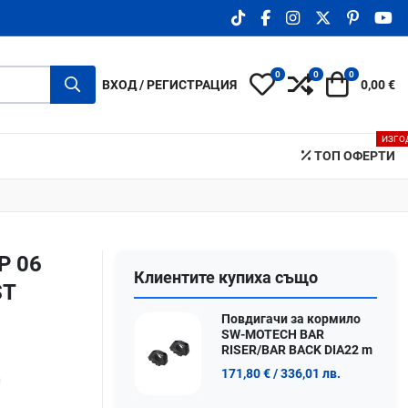
TIKTOK SOCIAL LINK
FACEBOOK SOCIAL LIN
INSTAGRAM SOCIA
X.COM SOCIA
PINTERE
YO
0
0
0
My Wishlist
Compare
Количка
ВХОД / РЕГИСТРАЦИЯ
0,00 €
ИЗГО
ТОП ОФЕРТИ
P 06
Клиентите купиха също
ST
Повдигачи за кормило
SW-MOTECH BAR
RISER/BAR BACK DIA22 m
171,80 €
/ 336,01 лв.