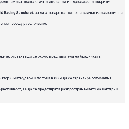
еродинамика, технологични иновации и първокласни покрития.
d Racing Structure)
, за да отговаря напълно на всички изисквания на
ивност срещу разслояване.
арите, отразяващи се около предпазителя на брадичката.
а вторичните удари и по този начин да се гарантира оптимална
ефективност, за да се предотврати разпространението на бактерии