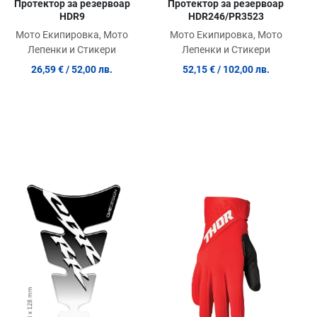
Протектор за резервоар
Протектор за резервоар
HDR9
HDR246/PR3523
Мото Екипировка, Мото
Мото Екипировка, Мото
Лепенки и Стикери
Лепенки и Стикери
26,59 €
/ 52,00 лв.
52,15 €
/ 102,00 лв.
обави в любими
Добави в любими
Доб
равни продукт
Сравни продукт
Сра
ick View
Quick View
Quic