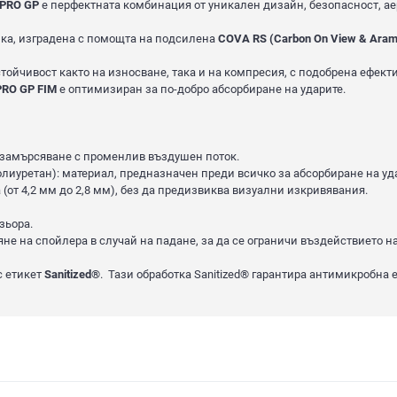
 PRO GP
е перфектната комбинация от уникален дизайн, безопасност, а
пка, изградена с помощта на подсилена
COVA RS (Carbon On View & Arami
ойчивост както на износване, така и на компресия, с подобрена ефект
PRO GP FIM
е оптимизиран за по-добро абсорбиране на ударите.
 замърсяване с променлив въздушен поток.
олиуретан): материал, предназначен преди всичко за абсорбиране на уд
(от 4,2 мм до 2,8 мм), без да предизвиква визуални изкривявания.
зьора.
яне на спойлера в случай на падане, за да се ограничи въздействието н
с етикет
Sanitized®
. Тази обработка Sanitized® гарантира антимикробна 