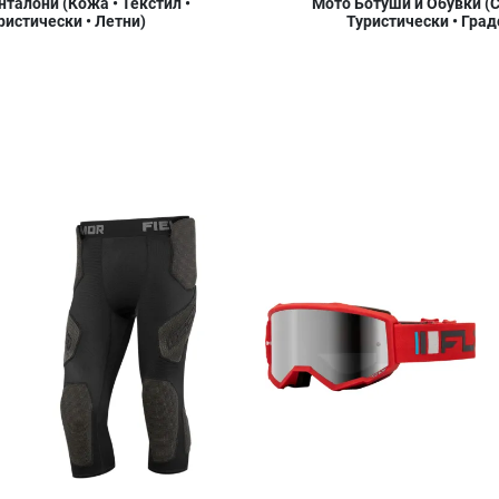
талони (Кожа • Текстил •
Мото Ботуши и Обувки (С
ристически • Летни)
Туристически • Град
Добави в любими
Добави в любими
Д
Сравни продукт
Сравни продукт
С
Quick View
Quick View
Qu