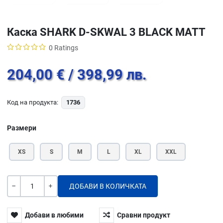
Каска SHARK D-SKWAL 3 BLACK MATT
0 Ratings
204,00 €
/ 398,99 лв.
Код на продукта:
1736
Размери
XS
S
M
L
XL
XXL
Количество
-
+
Добави в любими
Сравни продукт