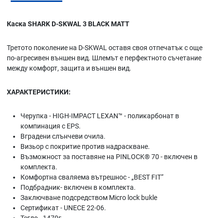
Каска SHARK D-SKWAL 3 BLACK MATT
Третото поколение на D-SKWAL оставя своя отпечатък с още
по-агресивен външен вид. Шлемът е перфектното съчетание
между комфорт, защита и външен вид.
ХАРАКТЕРИСТИКИ:
Черупка - HIGH-IMPACT LEXAN™ - поликарбонат в
компинация с EPS.
Вградени слънчеви очила.
Визьор с покритие против надраскване.
Възможност за поставяне на PINLOCK® 70 - включен в
комплекта.
Комфортна сваляема вътрешнос - „BEST FIT“
Подбрадник- включен в комплекта.
Заключване подсредством Micro lock bukle
Сертификат - UNECE 22-06.