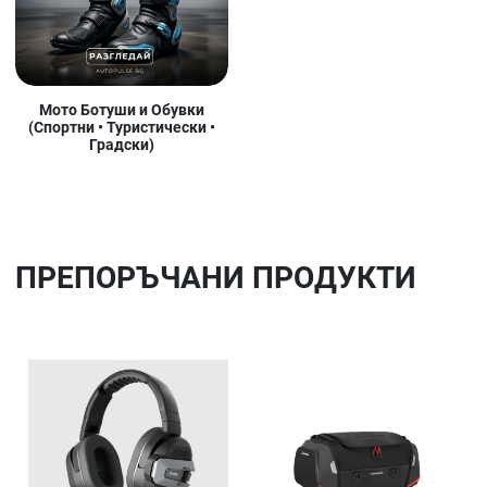
Мото Ботуши и Обувки
(Спортни • Туристически •
Градски)
ПРЕПОРЪЧАНИ ПРОДУКТИ
Добави в любими
До
Сравни продукт
Ср
Quick View
Qu