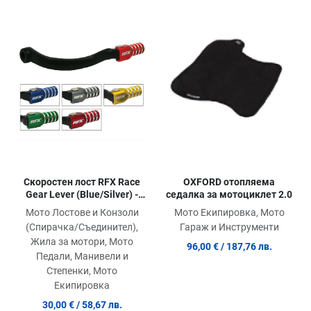
Добави в любими
До
Сравни продукт
Ср
Quick View
Qu
Скоростен лост RFX Race
OXFORD отопляема
Gear Lever (Blue/Silver) -
седалка за мотоциклет 2.0
Beta Rev/Evo 125-300
Мото Лостове и Конзоли
Мото Екипировка, Мото
(Спирачка/Съединител),
Гараж и Инструменти
Жила за мотори, Мото
96,00 €
/ 187,76 лв.
Педали, Манивели и
Степенки, Мото
Екипировка
30,00 €
/ 58,67 лв.