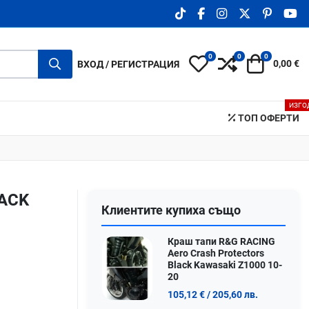
TIKTOK SOCIAL LINK
FACEBOOK SOCIAL LIN
INSTAGRAM SOCIA
X.COM SOCIA
PINTERE
YO
0
0
0
My Wishlist
Compare
Количка
ВХОД / РЕГИСТРАЦИЯ
0,00 €
ИЗГО
ТОП ОФЕРТИ
LACK
Клиентите купиха също
Краш тапи R&G RACING
Aero Crash Protectors
Black Kawasaki Z1000 10-
20
105,12 €
/ 205,60 лв.