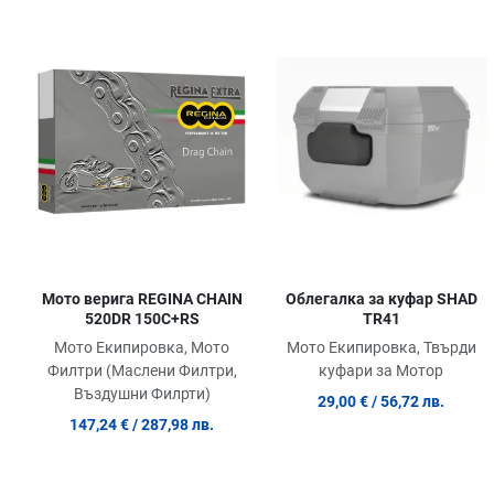
Добави в любими
Сравни продукт
Quick View
Мото верига REGINA CHAIN
Облегалка за куфар SHAD
520DR 150C+RS
TR41
Мото Екипировка, Мото
Мото Екипировка, Твърди
Филтри (Маслени Филтри,
куфари за Мотор
Въздушни Филрти)
29,00 €
/ 56,72 лв.
147,24 €
/ 287,98 лв.