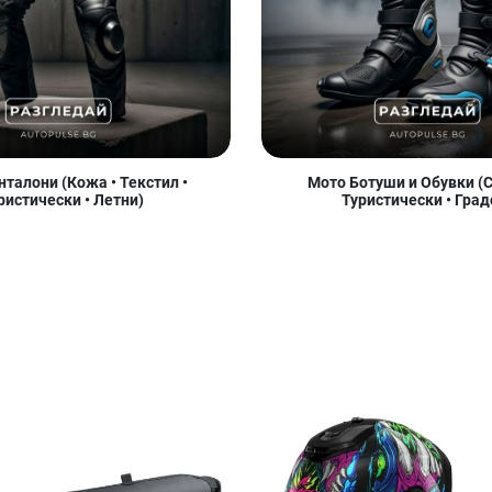
талони (Кожа • Текстил •
Мото Ботуши и Обувки (С
ристически • Летни)
Туристически • Град
Добави в любими
Добави в любими
Д
Сравни продукт
Сравни продукт
С