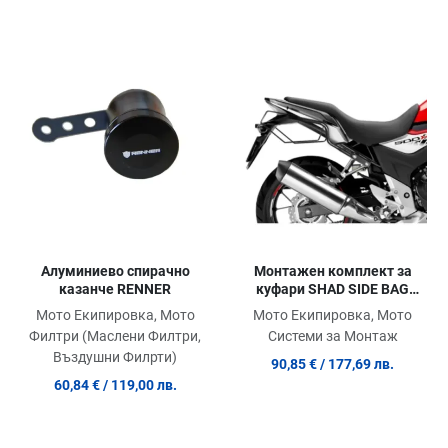
Добави в любими
Добави в любими
Д
Сравни продукт
Сравни продукт
С
Quick View
Quick View
Qu
Алуминиево спирачно
Монтажен комплект за
казанче RENNER
куфари SHAD SIDE BAG
HOLDER HONDA
Мото Екипировка, Мото
Мото Екипировка, Мото
CB500F/CBR500R/CB500X
Филтри (Маслени Филтри,
Системи за Монтаж
'16
Въздушни Филрти)
90,85 €
/ 177,69 лв.
60,84 €
/ 119,00 лв.