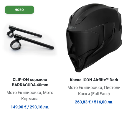
обави в любими
Добави в любими
Доб
НОВО
равни продукт
Сравни продукт
Сра
ick View
Quick View
Quic
CLIP-ON кормило
Каска ICON Airflite™ Dark
BARRACUDA 40mm
Мото Екипировка, Пистови
Мото Екипировка, Мото
Каски (Full Face)
Кормила
263,83 €
/ 516,00 лв.
149,90 €
/ 293,18 лв.