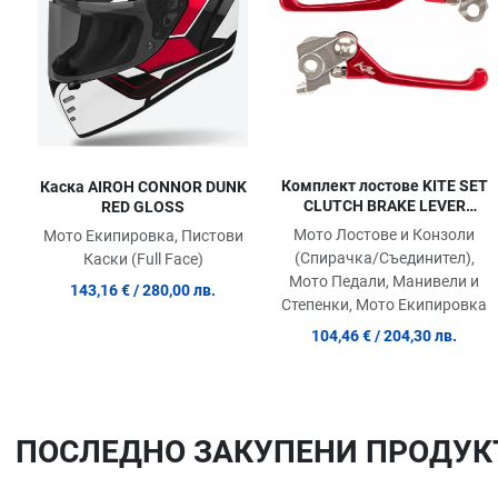
Quick View
Комплект лостове KITE SET
Каска AIROH CONNOR DUNK
CLUTCH BRAKE LEVER
RED GLOSS
Ktm/Gasgas/Husq Red 2016-
Мото Лостове и Конзоли
Мото Екипировка, Пистови
24
(Спирачка/Съединител),
Каски (Full Face)
Мото Педали, Манивели и
143,16 €
/ 280,00 лв.
Степенки, Мото Екипировка
104,46 €
/ 204,30 лв.
ПОСЛЕДНO ЗАКУПЕНИ ПРОДУК