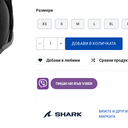
Размери
XS
S
M
L
XL
Количество
-
+
Добави в любими
Сравни продук
ПИШИ НИ ВЪВ VIBER
ВИЖТЕ И ДРУГИ
МАРКАТА