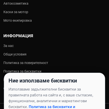
Автокозметика
Каски за мотор
Мото екипировка
ИНФОРМАЦИЯ
За нас
Общи условия
Политика за поверителност
Политика за бисквитки
Ние използваме бисквитки
Контакти
Онлайн решаване на спорове
Използваме задължителни бисквитки за
правилната работа на сайта и, с ваше съгласие,
функционални, аналитични и маркетингови
бисквитки.
Политика за бисквитки и