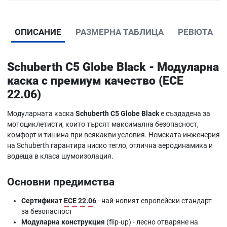
ОПИСАНИЕ
РАЗМЕРНА ТАБЛИЦА
РЕВЮТА
Schuberth C5 Globe Black - Модуларна
каска с премиум качество (ECE
22.06)
Модуларната каска
Schuberth C5 Globe Black
е създадена за
мотоциклетисти, които търсят максимална безопасност,
комфорт и тишина при всякакви условия. Немската инженерия
на Schuberth гарантира ниско тегло, отлична аеродинамика и
водеща в класа шумоизолация.
Основни предимства
Сертификат
ECE 22.06
- най-новият европейски стандарт
за безопасност
Модуларна конструкция
(
flip-up
) - лесно отваряне на