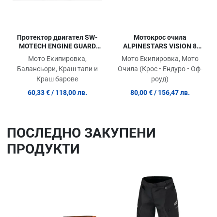
Протектор двигател SW-
Мотокрос очила
MOTECH ENGINE GUARD
ALPINESTARS VISION 8
EXT CRF 1000 L ABS
LAHND IRON/CAMO
Мото Екипировка,
Мото Екипировка, Мото
MIRROR-SIL
Балансьори, Краш тапи и
Очила (Крос • Ендуро • Оф-
Краш барове
роуд)
60,33 €
/ 118,00 лв.
80,00 €
/ 156,47 лв.
ПОСЛЕДНO ЗАКУПЕНИ
ПРОДУКТИ
Добави в любими
До
Сравни продукт
Ср