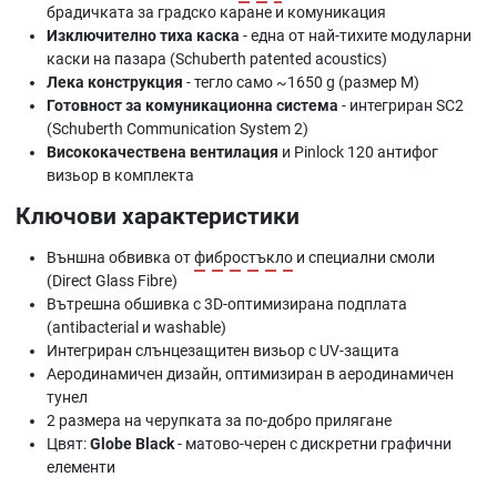
брадичката за градско каране и комуникация
Изключително тиха каска
- една от най-тихите модуларни
каски на пазара (Schuberth patented acoustics)
Лека конструкция
- тегло само ~1650 g (размер M)
Готовност за комуникационна система
- интегриран SC2
(Schuberth Communication System 2)
Висококачествена вентилация
и Pinlock 120 антифог
визьор в комплекта
Ключови характеристики
Външна обвивка от
фибростъкло
и специални смоли
(Direct Glass Fibre)
Вътрешна обшивка с 3D-оптимизирана подплата
(antibacterial и washable)
Интегриран слънцезащитен визьор с UV-защита
Аеродинамичен дизайн, оптимизиран в аеродинамичен
тунел
2 размера на черупката за по-добро прилягане
Цвят:
Globe Black
- матово-черен с дискретни графични
елементи