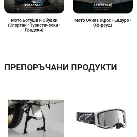
Мото Ботуши и Обувки
Мото Очила (Крос • Ендуро •
(Спортни • Туристически •
Оф-роуд)
Градски)
ПРЕПОРЪЧАНИ ПРОДУКТИ
Добави в любими
До
Сравни продукт
Ср
Quick View
Qu