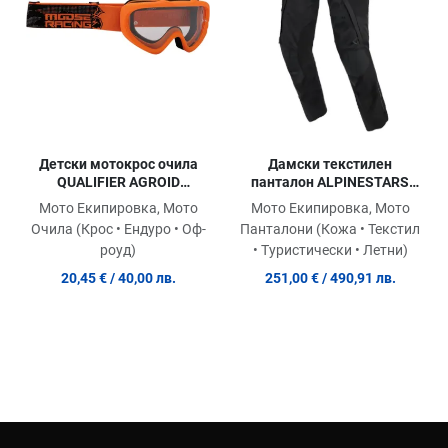
Quick View
Qu
Детски мотокрос очила
Дамски текстилен
QUALIFIER AGROID
панталон ALPINESTARS
BLACK/ORANGE
ANDES V4 DRYSTAR BLACK
Мото Екипировка, Мото
Мото Екипировка, Мото
Очила (Крос • Ендуро • Оф-
Панталони (Кожа • Текстил
роуд)
• Туристически • Летни)
20,45 €
/ 40,00 лв.
251,00 €
/ 490,91 лв.