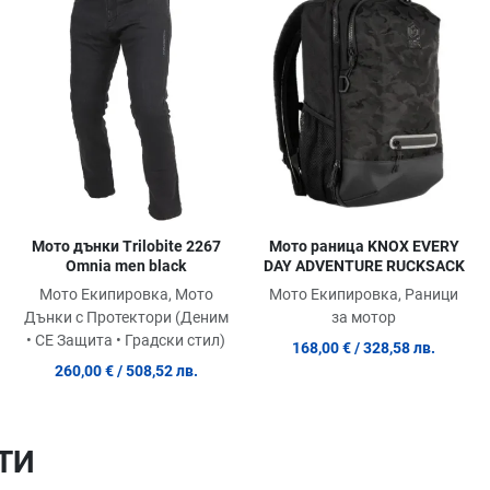
Сравни продукт
Сравни продукт
С
Quick View
Quick View
Qu
Мото дънки Trilobite 2267
Мото раница KNOX EVERY
Omnia men black
DAY ADVENTURE RUCKSACK
Мото Екипировка, Мото
Мото Екипировка, Раници
Дънки с Протектори (Деним
за мотор
• СЕ Защита • Градски стил)
168,00 €
/ 328,58 лв.
260,00 €
/ 508,52 лв.
ТИ