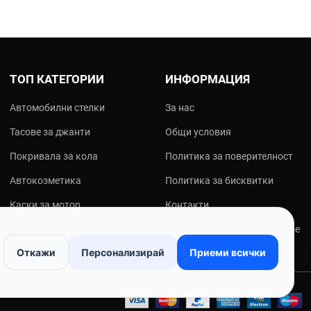
ТОП КАТЕГОРИИ
ИНФОРМАЦИЯ
Автомобилни стелки
За нас
Тасове за джанти
Общи условия
Покривала за кола
Политика за поверителност
Автокозметика
Политика за бисквитки
Каски за мотор
Контакти
Мото екипировка
Онлайн решаване на спорове
Откажи
Персонализирай
Приеми всички