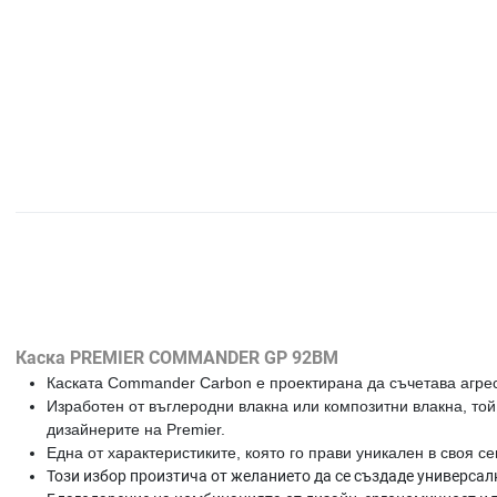
Каска PREMIER COMMANDER GP 92BM
Каската Commander Carbon е проектирана да съчетава агреси
Изработен от въглеродни влакна или композитни влакна, той
дизайнерите на Premier.
Една от характеристиките, която го прави уникален в своя с
Този избор произтича от желанието да се създаде универса