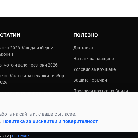
 СТАТИИ
ПОЛЕЗНО
кола 2026: Как да изберем
Доставка
аконен
Начини на плащане
, мото и вело през юни 2026
Условия за връщане
ист: Калъфи за седалки - избор
Вашите поръчки
2026
Проследи пратка на Спиди
често използваните видове
алки?
ота на сайта и, с ваше съгласие,
.
Политика за бисквитки и поверителност
.
УКТИ |
SITEMAP