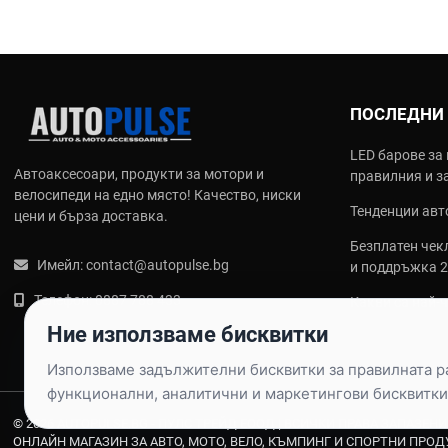
ПОСЛЕДНИ
LED барове за 
Автоаксесоари, продукти за мотори и
правилния и з
велосипеди на едно място! Качество, ниски
Тенденции авто
цени и бърза доставка.
Безплатен чекл
Имейл:
contact@autopulse.bg
и поддръжка 
Телефон:
0887 788 433
Какви са най‑
калъфи за сед
Ние използваме бисквитки
Използваме задължителни бисквитки за правилната раб
функционални, аналитични и маркетингови бисквитки
© 2026 AUTOPULSE.BG - ПУЛС ТРЕЙД ЕООД |
ВСИЧКИ ПРАВА ЗАПАЗЕНИ
ОНЛАЙН МАГАЗИН ЗА АВТО, МОТО, ВЕЛО, КЪМПИНГ И СПОРТНИ ПРОД