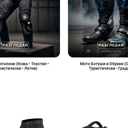
талони (Кожа • Текстил •
Мото Ботуши и Обувки (С
ристически • Летни)
Туристически • Град
Добави в любими
Добави в любими
Д