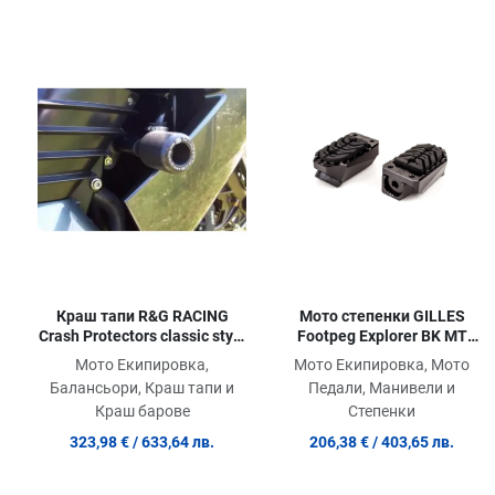
Добави в любими
Сравни продукт
Quick View
Мото степенки GILLES
Краш тапи R&G RACING
Footpeg Explorer BK MT
Crash Protectors classic style
07/09/10 / XSR
Kawasaki ZZR 1400 06-11
Мото Екипировка, Мото
Мото Екипировка,
Педали, Манивели и
Балансьори, Краш тапи и
Степенки
Краш барове
206,38 €
/ 403,65 лв.
323,98 €
/ 633,64 лв.