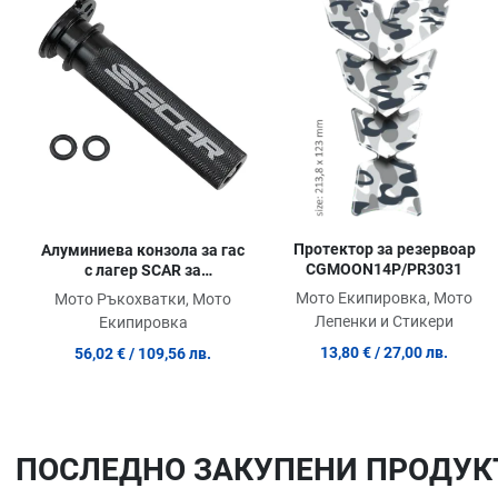
Сравни продукт
Quick View
Протектор за резервоар
Алуминиева конзола за гас
CGMOON14P/PR3031
с лагер SCAR за
KTM/HUSQVARNA/GAS GAS
Мото Екипировка, Мото
Мото Ръкохватки, Мото
Лепенки и Стикери
Екипировка
13,80 €
/ 27,00 лв.
56,02 €
/ 109,56 лв.
ПОСЛЕДНO ЗАКУПЕНИ ПРОДУК