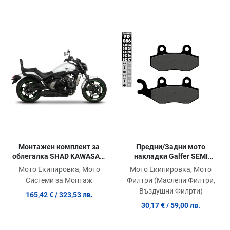
Добави в любими
Добави в любими
Д
Сравни продукт
Сравни продукт
С
Quick View
Quick View
Qu
Монтажен комплект за
Предни/Задни мото
облегалка SHAD KAWASAKI
накладки Galfer SEMI
VULCAN S 650 '15
METAL FD086G1054
Мото Екипировка, Мото
Мото Екипировка, Мото
Системи за Монтаж
Филтри (Маслени Филтри,
Въздушни Филрти)
165,42 €
/ 323,53 лв.
30,17 €
/ 59,00 лв.