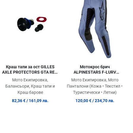
равни продукт
Сравни продукт
Сра
ick View
Quick View
Quic
Краш тапи за ост GILLES
Мотокрос брич
AXLE PROTECTORS GTA RE S
ALPINESTARS F-LURV
1000 HP4 ABS
BLUE/BLK
Мото Екипировка,
Мото Екипировка, Мото
Балансьори, Краш тапи и
Панталони (Кожа • Текстил •
Краш барове
Туристически • Летни)
82,36 €
/ 161,09 лв.
120,00 €
/ 234,70 лв.