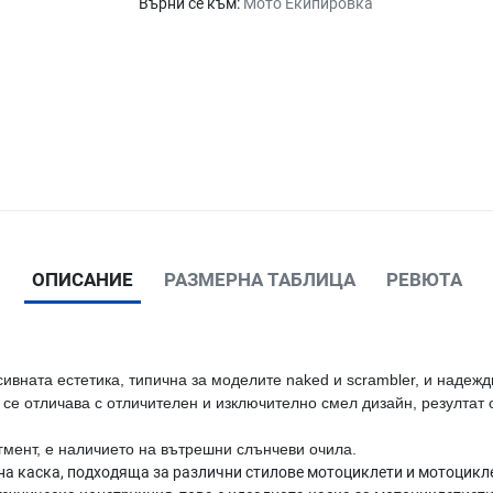
Върни се към:
Мото Екипировка
ОПИСАНИЕ
РАЗМЕРНА ТАБЛИЦА
РЕВЮТА
вната естетика, типична за моделите naked и scrambler, и надежд
 се отличава с отличителен и изключително смел дизайн, резултат
егмент, е наличието на вътрешни слънчеви очила.
лна каска, подходяща за различни стилове мотоциклети и мотоцикл