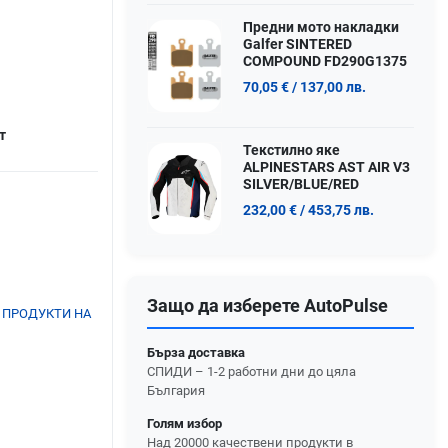
Предни мото накладки
Galfer SINTERED
COMPOUND FD290G1375
70,05 €
/ 137,00 лв.
т
Текстилно яке
ALPINESTARS AST AIR V3
SILVER/BLUE/RED
232,00 €
/ 453,75 лв.
Защо да изберете AutoPulse
 ПРОДУКТИ НА
Бърза доставка
СПИДИ – 1-2 работни дни до цяла
България
Голям избор
Над 20000 качествени продукти в