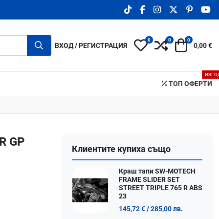
TIKTOK SOCIAL LINK
FACEBOOK SOCIAL LIN
INSTAGRAM SOCIA
X.COM SOCIA
PINTERE
YO
0
0
0
My Wishlist
Compare
Количка
ВХОД / РЕГИСТРАЦИЯ
0,00 €
ИЗГО
ТОП ОФЕРТИ
R GP
Клиентите купиха също
Краш тапи SW-MOTECH
FRAME SLIDER SET
STREET TRIPLE 765 R ABS
23
145,72 €
/ 285,00 лв.