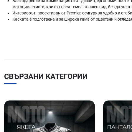
Благодарение на комбинацията от дизайн, ергономичност и т
мотоциклетисти, които търсят смел външен вид, без да жер
Интериорът, проектиран от Premier, осигурява удобно и ста
Каската е подготвена и за широка гама от оцветени и огледа
СВЪРЗАНИ КАТЕГОРИИ