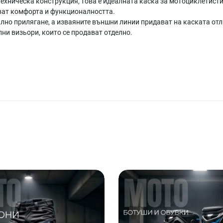
ехническа конструкция, това е идеалната каска за мотоциклетисти,
тват комфорта и функционалността.
билно прилягане, а изваяните външни линии придават на каската от
лни визьори, които се продават отделно.