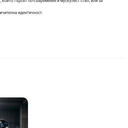
 които търсят по-съвременен и мускулест стил, или за
личителна идентичност.