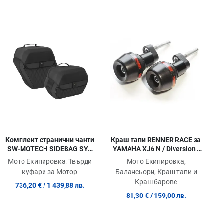
обави в любими
Добави в любими
Доб
равни продукт
Сравни продукт
Сра
ick View
Quick View
Quic
Комплект странични чанти
Краш тапи RENNER RACE за
SW-MOTECH SIDEBAG SYS
YAMAHA XJ6 N / Diversion -
LEGEND LH2/LH. Honda
T10424
Мото Екипировка, Твърди
Мото Екипировка,
CMX1100 Rebel SC87 (24-
куфари за Мотор
Балансьори, Краш тапи и
26).
Краш барове
736,20 €
/ 1 439,88 лв.
81,30 €
/ 159,00 лв.