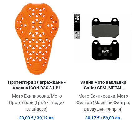
Добави в любими
До
Сравни продукт
Ср
Quick View
Qu
Протектори за вграждане -
Задни мото накладки
коляно ICON D3O® LP1
Galfer SEMI METAL
FD251G1054
Мото Екипировка, Мото
Мото Екипировка, Мото
Протектори (Гръб • Гърди •
Филтри (Маслени Филтри,
Слайдери)
Въздушни Филрти)
20,00 €
/ 39,12 лв.
30,17 €
/ 59,00 лв.