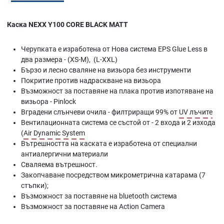
Каска NEXX Y100 CORE BLACK MATT
Черупката е изработена от Нова система EPS Glue Less в
два размера - (XS-M), (L-XXL)
Бързо и лесно сваляне на визьора без инструменти
Покритие против надраскване на визьора
Възможност за поставяне на плака против изпотяване на
визьора - Pinlock
Вградени слънчеви очила - филтриращи 99% от
UV лъчите
Вентилационната система се състой от - 2 входа и 2 изхода
(
Air Dynamic System
Вътрешността на каската е изработена от специални
антиалергични материали
Сваляема вътрешност.
Закопчаване посредством микрометрична катарама (7
стъпки);
Възможност за поставяне на bluetooth система
Възможност за поставяне на Action Camera