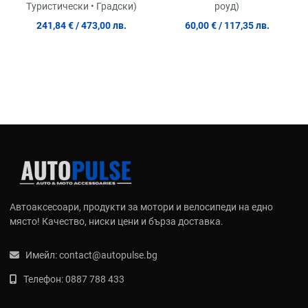
роуд)
Туристически • Градски)
60,00 €
/ 117,35 лв.
241,84 €
/ 473,00 лв.
Автоаксесоари, продукти за мотори и велосипеди на едно
място! Качество, ниски цени и бърза доставка.
Имейл:
contact@autopulse.bg
Телефон:
0887 788 433