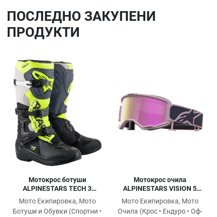
ПОСЛЕДНO ЗАКУПЕНИ
ПРОДУКТИ
Добави в любими
До
Сравни продукт
Ср
Quick View
Qu
Мотокрос очила
Мотокрос ботуши
ALPINESTARS VISION 5
ALPINESTARS TECH 3
RORA GRST OLD PK
BLACK/GREY/YELLOW
Мото Екипировка, Мото
Мото Екипировка, Мото
MIRROR-PINK
Очила (Крос • Ендуро • Оф-
Ботуши и Обувки (Спортни •