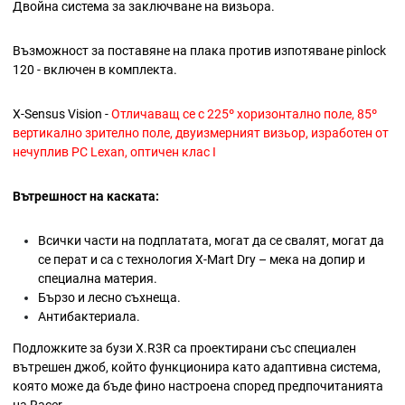
Двойна система за заключване на визьора.
Възможност за поставяне на плака против изпотяване pinlock
120 - включен в комплекта.
X-Sensus Vision -
Отличаващ се с 225º хоризонтално поле, 85º
вертикално зрително поле, двуизмерният визьор, изработен от
нечуплив PC Lexan, оптичен клас I
Вътрешност на каската:
Всички части на подплатата, могат да се свалят, могат да
се перат и са с технология X-Mart Dry – мека на допир и
специална материя.
Бързо и лесно съхнеща.
Антибактериала.
Подложките за бузи X.R3R са проектирани със специален
вътрешен джоб, който функционира като адаптивна система,
която може да бъде фино настроена според предпочитанията