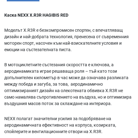
Каска NEXX X.R3R HAGIBIS RED
Моделът X.R3R е безкомпромисен спортен, с впечатляващ
дизайн и най-добрата технология, пренесена от съвременния
моторен спорт, насочен към най-взискателните условия и
емоции на състезателната писта.
В мотоциклетните състезания скоростта е ключова, а
аеродинамиката играе решаваща роля – тъй като този
допълнителен километър в час може да означава разликата
между победа и загуба, за това, аеродинамично
оптимизираният дизайн на олекотената обвивка X.R3R не
само намалява съпротивлението на въздуха, но и оптимизира
въздушния масов поток за охлаждане на интериора.
NEXX полагат значителни усилия за подобряване на
аеродинамичната ефективност на корпуса, козирката,
спойлерите и вентилационните отвори на X.R3R.