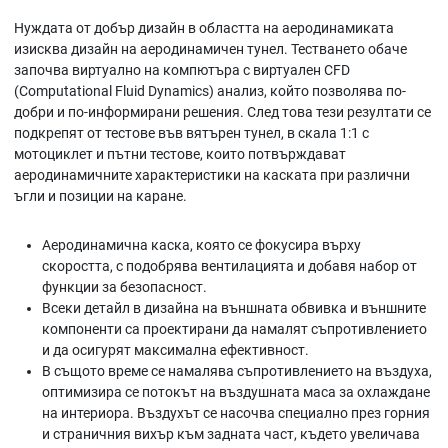
Нуждата от добър дизайн в областта на аеродинамиката
изисква дизайн на аеродинамичен тунел. Тестването обаче
започва виртуално на компютъра с виртуален CFD
(Computational Fluid Dynamics) анализ, който позволява по-
добри и по-информирани решения. След това тези резултати се
подкрепят от тестове във вятърен тунел, в скала 1:1 с
мотоциклет и пътни тестове, които потвърждават
аеродинамичните характеристики на каската при различни
ъгли и позиции на каране.
Аеродинамична каска, която се фокусира върху
скоростта, с подобрява вентилацията и добавя набор от
функции за безопасност.
Всеки детайл в дизайна на външната обвивка и външните
компоненти са проектирани да намалят съпротивлението
и да осигурят максимална ефективност.
В същото време се намалява съпротивлението на въздуха,
оптимизира се потокът на въздушната маса за охлаждане
на интериора. Въздухът се насочва специално през горния
и страничния вихър към задната част, където увеличава