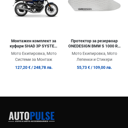
Протектор за резервоар
Монтажен комплект за
ONEDESIGN BMW S 1000 RR
куфари SHAD 3P SYSTEM
19-23 / S 1000 R 21-23
MOTOGUZI V7 850 SPECIAL
Мото Екипировка, Мото
Мото Екипировка, Мото
'23
Лепенки и Стикери
Системи за Монтаж
55,73 €
/ 109,00 лв.
127,20 €
/ 248,78 лв.