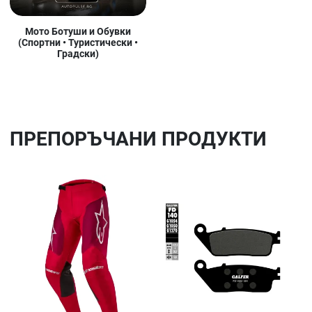
Мото Ботуши и Обувки
(Спортни • Туристически •
Градски)
ПРЕПОРЪЧАНИ ПРОДУКТИ
Добави в любими
До
Сравни продукт
Ср
Quick View
Qu