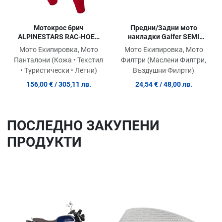
Мотокрос брич
Предни/Задни мото
ALPINESTARS RAC-HOEN
накладки Galfer SEMI
RED/BUR
METAL FD140G1054
Мото Екипировка, Мото
Мото Екипировка, Мото
Панталони (Кожа • Текстил
Филтри (Маслени Филтри,
• Туристически • Летни)
Въздушни Филрти)
156,00 €
/ 305,11 лв.
24,54 €
/ 48,00 лв.
ПОСЛЕДНO ЗАКУПЕНИ
ПРОДУКТИ
Добави в любими
До
Сравни продукт
Ср
Quick View
Qu