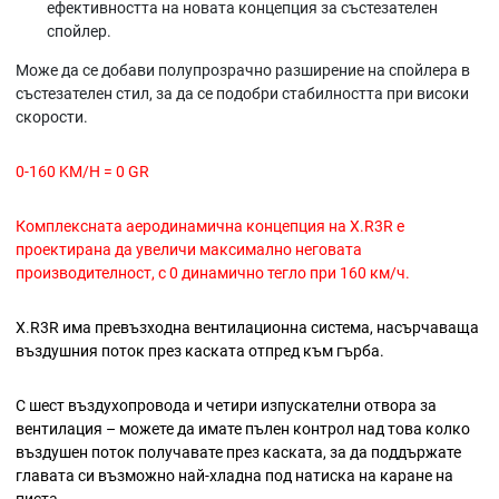
ефективността на новата концепция за състезателен
спойлер.
Може да се добави полупрозрачно разширение на спойлера в
състезателен стил, за да се подобри стабилността при високи
скорости.
0-160 KM/H = 0 GR
Комплексната аеродинамична концепция на X.R3R е
проектирана да увеличи максимално неговата
производителност, с 0 динамично тегло при 160 км/ч.
X.R3R има превъзходна вентилационна система, насърчаваща
въздушния поток през каската отпред към гърба.
С шест въздухопровода и четири изпускателни отвора за
вентилация – можете да имате пълен контрол над това колко
въздушен поток получавате през каската, за да поддържате
главата си възможно най-хладна под натиска на каране на