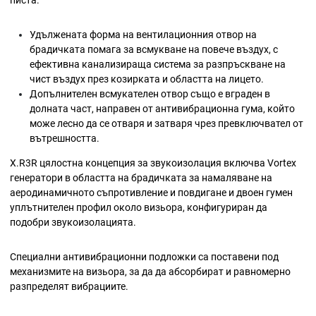
писта.
Удължената форма на вентилационния отвор на
брадичката помага за всмукване на повече въздух, с
ефективна канализираща система за разпръскване на
чист въздух през козирката и областта на лицето.
Допълнителен всмукателен отвор също е вграден в
долната част, направен от антивибрационна гума, който
може лесно да се отваря и затваря чрез превключвател от
вътрешността.
X.R3R цялостна концепция за звукоизолация включва Vortex
генератори в областта на брадичката за намаляване на
аеродинамичното съпротивление и повдигане и двоен гумен
уплътнителен профил около визьора, конфигуриран да
подобри звукоизолацията.
Специални антивибрационни подложки са поставени под
механизмите на визьора, за да да абсорбират и равномерно
разпределят вибрациите.