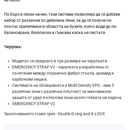
на Racer.
По бърз и лесен начин, тази система позволява да се добави
набор от различни по дебелина пяни, за да се получи по-
плътно прилепване в областта на бузите, което води до по-
балансирана, безопасна и гъвкава каска на пистата.
Черупка:
Моделът се предлага в три размера на черупката
EMERGENCY STRAP V2 - черупката е изработена от
съчетание между огранично фибро стъкла, арамид и
карбонови нишки.
Системата на облицовката е Multi-Density EPS - има 5
различни зони с различна плътност за максимална
защита от удар в ключови зони около главата на ездача.
EMERGENCY STRAP V2
Закопчаването става чрез - Double D-ring and X-LOCK