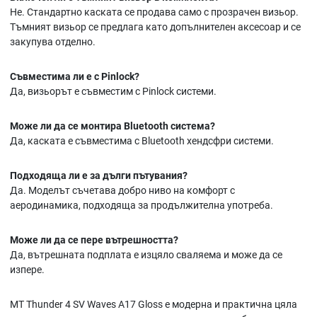
Не. Стандартно каската се продава само с прозрачен визьор.
Тъмният визьор се предлага като допълнителен аксесоар и се
закупува отделно.
Съвместима ли е с Pinlock?
Да, визьорът е съвместим с Pinlock системи.
Може ли да се монтира Bluetooth система?
Да, каската е съвместима с Bluetooth хендсфри системи.
Подходяща ли е за дълги пътувания?
Да. Моделът съчетава добро ниво на комфорт с
аеродинамика, подходяща за продължителна употреба.
Може ли да се пере вътрешността?
Да, вътрешната подплата е изцяло сваляема и може да се
изпере.
MT Thunder 4 SV Waves A17 Gloss е модерна и практична цяла