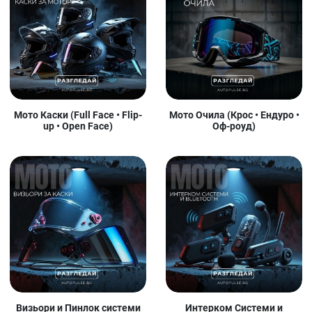
Мото Каски (Full Face • Flip-
Мото Очила (Крос • Ендуро •
up • Open Face)
Оф-роуд)
Визьори и Пинлок системи
Интерком Системи и