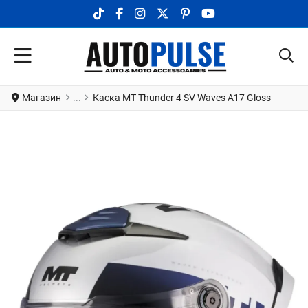
TIKTOK SOCIAL LINK
FACEBOOK SOCIAL LINK
INSTAGRAM SOCIAL LINK
X.COM SOCIAL LINK
PINTEREST SOCIAL LINK
YOUTUBE SOCIAL LI
Магазин
Каска MT Thunder 4 SV Waves A17 Gloss