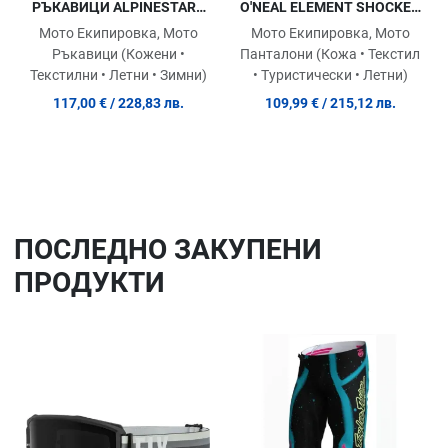
РЪКАВИЦИ ALPINESTARS
O'NEAL ELEMENT SHOCKER
STELLA SP-8 V3
BLUE/ORANGE V.25
Мото Екипировка, Мото
Мото Екипировка, Мото
BLACK/WHITE
Ръкавици (Кожени •
Панталони (Кожа • Текстил
Текстилни • Летни • Зимни)
• Туристически • Летни)
117,00 €
/ 228,83 лв.
109,99 €
/ 215,12 лв.
ПОСЛЕДНO ЗАКУПЕНИ
ПРОДУКТИ
Добави в любими
До
Сравни продукт
Ср
Quick View
Qu