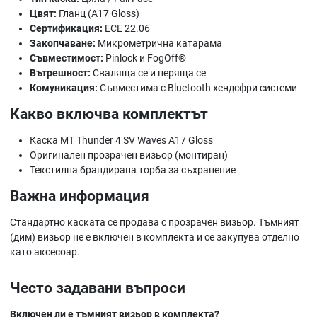
Цвят:
Гланц (A17 Gloss)
Сертификация:
ECE 22.06
Закопчаване:
Микрометрична катарама
Съвместимост:
Pinlock и FogOff®
Вътрешност:
Сваляща се и перяща се
Комуникация:
Съвместима с Bluetooth хендсфри системи
Какво включва комплектът
Каска MT Thunder 4 SV Waves A17 Gloss
Оригинален прозрачен визьор (монтиран)
Текстилна брандирана торба за съхранение
Важна информация
Стандартно каската се продава с прозрачен визьор. Тъмният
(дим) визьор не е включен в комплекта и се закупува отделно
като аксесоар.
Често задавани въпроси
Включен ли е тъмният визьор в комплекта?