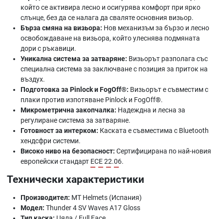
който се активира лесно и осигурява комфорт при ярко
слънце, без да се налага да сваляте основния визьор.
Бърза смяна на визьора:
Нов механизъм за бързо и лесно
освобождаване на визьора, който улеснява подмяната
дори с ръкавици.
Уникална система за затваряне:
Визьорът разполага със
специална система за заключване с позиция за приток на
въздух.
Подготовка за Pinlock и FogOff®:
Визьорът е съвместим с
плаки против изпотяване Pinlock и FogOff®.
Микрометрична закопчалка:
Надеждна и лесна за
регулиране система за затваряне.
Готовност за интерком:
Каската е съвместима с Bluetooth
хендсфри системи.
Високо ниво на безопасност:
Сертифицирана по най-новия
европейски стандарт
ECE 22.06
.
Технически характеристики
Производител:
MT Helmets (Испания)
Модел:
Thunder 4 SV Waves A17 Gloss
Тип каска:
Цяла / Full Face