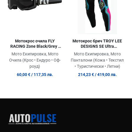
Мотокрос очила FLY
Мотокрос брич TROY LEE
RACING Zone Black/Grey -
DESIGNS SE Ultra
Dark Smoke Lens
Membrane Pants -
Мото Екипировка, Мото
Мото Екипировка, Мото
Black/Yellow
Очила (Крос • Ендуро • Оф-
Панталони (Кожа • Текстил
роуд)
• Туристически • Летни)
60,00 €
/ 117,35 лв.
214,23 €
/ 419,00 лв.