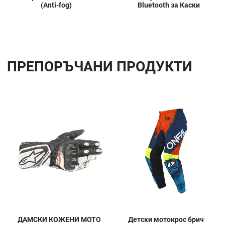
(Anti-fog)
Bluetooth за Каски
ПРЕПОРЪЧАНИ ПРОДУКТИ
Добави в любими
До
Сравни продукт
Ср
Quick View
Qu
ДАМСКИ КОЖЕНИ МОТО
Детски мотокрос брич