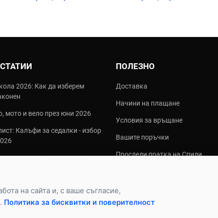
 СТАТИИ
ПОЛЕЗНО
кола 2026: Как да изберем
Доставка
аконен
Начини на плащане
, мото и вело през юни 2026
Условия за връщане
ист: Калъфи за седалки - избор
Вашите поръчки
2026
Проследи пратка на Спиди
често използваните видове
алки?
ота на сайта и, с ваше съгласие,
.
Политика за бисквитки и поверителност
.