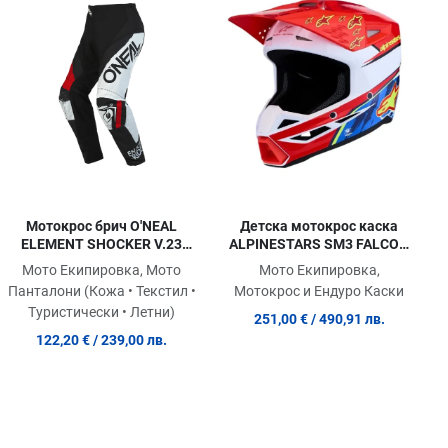
равни продукт
Сравни продукт
Сра
ick View
Quick View
Quic
Мотокрос брич O'NEAL
Детска мотокрос каска
ELEMENT SHOCKER V.23
ALPINESTARS SM3 FALCON
BLACK/RED
RED/WHT/BLU
Мото Екипировка, Мото
Мото Екипировка,
Панталони (Кожа • Текстил •
Мотокрос и Ендуро Каски
Туристически • Летни)
251,00 €
/ 490,91 лв.
122,20 €
/ 239,00 лв.