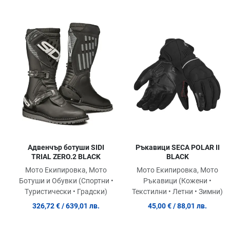
Добави в любими
Сравни продукт
Quick View
Адвенчър ботуши SIDI
Ръкавици SECA POLAR II
TRIAL ZERO.2 BLACK
BLACK
Мото Екипировка, Мото
Мото Екипировка, Мото
Ботуши и Обувки (Спортни •
Ръкавици (Кожени •
Туристически • Градски)
Текстилни • Летни • Зимни)
326,72 €
/ 639,01 лв.
45,00 €
/ 88,01 лв.