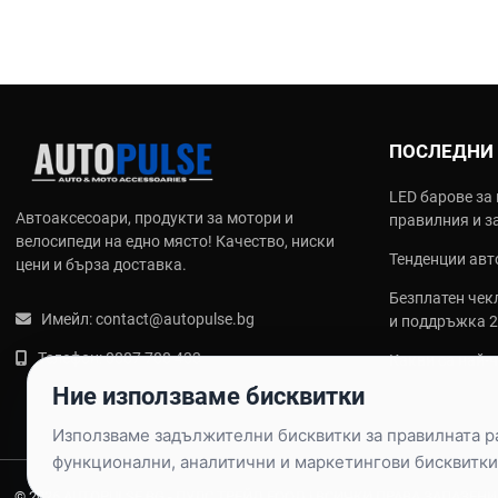
ПОСЛЕДНИ
LED барове за 
Автоаксесоари, продукти за мотори и
правилния и з
велосипеди на едно място! Качество, ниски
Тенденции авто
цени и бърза доставка.
Безплатен чекл
Имейл:
contact@autopulse.bg
и поддръжка 
Телефон:
0887 788 433
Какви са най‑
калъфи за сед
Ние използваме бисквитки
Използваме задължителни бисквитки за правилната раб
функционални, аналитични и маркетингови бисквитки
© 2026 AUTOPULSE.BG - ПУЛС ТРЕЙД ЕООД |
ВСИЧКИ ПРАВА ЗАПАЗЕНИ