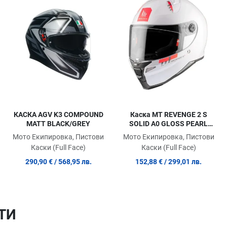
Сравни продукт
Сравни продукт
С
Quick View
Quick View
Qu
КАСКА AGV K3 COMPOUND
Каска MT REVENGE 2 S
MATT BLACK/GREY
SOLID A0 GLOSS PEARL
WHITE
Мото Екипировка, Пистови
Мото Екипировка, Пистови
Каски (Full Face)
Каски (Full Face)
290,90 €
/ 568,95 лв.
152,88 €
/ 299,01 лв.
ТИ