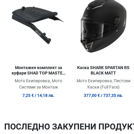
Сравни продукт
Quick View
Монтажен комплект за
Каска SHARK SPARTAN RS
куфари SHAD TOP MASTER
BLACK MATT
HONDA CBF 125´09
Мото Екипировка, Мото
Мото Екипировка, Пистови
Системи за Монтаж
Каски (Full Face)
7,25 €
/ 14,18 лв.
377,00 €
/ 737,35 лв.
ПОСЛЕДНO ЗАКУПЕНИ ПРОДУК