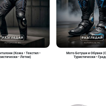
талони (Кожа • Текстил •
Мото Ботуши и Обувки (С
ристически • Летни)
Туристически • Град
Добави в любими
Добави в любими
Д