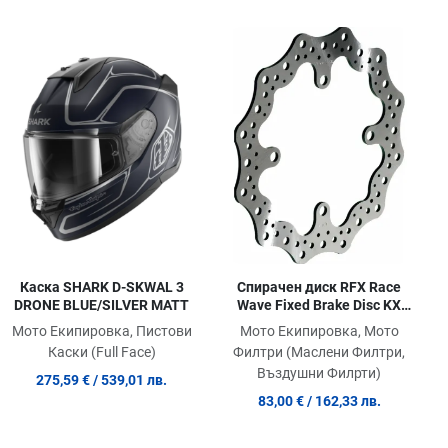
обави в любими
Добави в любими
Доб
равни продукт
Сравни продукт
Сра
ick View
Quick View
Quic
Каска SHARK D-SKWAL 3
Спирачен диск RFX Race
DRONE BLUE/SILVER MATT
Wave Fixed Brake Disc KX
125/250F/450F
Мото Екипировка, Пистови
Мото Екипировка, Мото
Каски (Full Face)
Филтри (Маслени Филтри,
Въздушни Филрти)
275,59 €
/ 539,01 лв.
83,00 €
/ 162,33 лв.