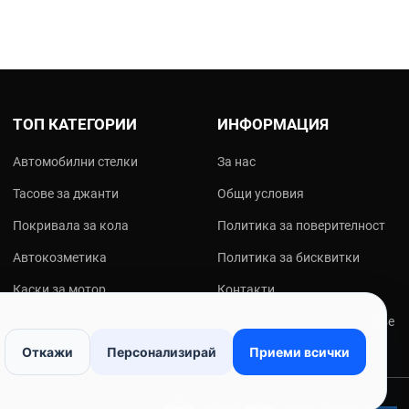
ТОП КАТЕГОРИИ
ИНФОРМАЦИЯ
Автомобилни стелки
За нас
Тасове за джанти
Общи условия
Покривала за кола
Политика за поверителност
Автокозметика
Политика за бисквитки
Каски за мотор
Контакти
Мото екипировка
Онлайн решаване на спорове
Откажи
Персонализирай
Приеми всички