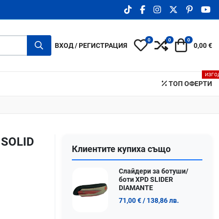
TIKTOK SOCIAL LINK
FACEBOOK SOCIAL LIN
INSTAGRAM SOCIA
X.COM SOCIA
PINTERE
YO
0
0
0
My Wishlist
Compare
Количка
ВХОД / РЕГИСТРАЦИЯ
0,00 €
ИЗГО
ТОП ОФЕРТИ
 SOLID
Клиентите купиха също
Слайдери за ботуши/
боти XPD SLIDER
DIAMANTE
71,00 €
/ 138,86 лв.