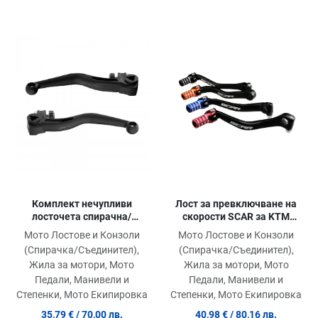
Добави в любими
Добави в любими
Д
Сравни продукт
Сравни продукт
С
Quick View
Quick View
Qu
Комплект нечупливи
Лост за превключване на
лосточета спирачна/
скорости SCAR за KTM
съединител POLISPORT
ORANGE GSL504
Мото Лостове и Конзоли
Мото Лостове и Конзоли
APT Unbreakable Levers Kit
(Спирачка/Съединител),
(Спирачка/Съединител),
Beta RR 300 2T (2020-24)
Жила за мотори, Мото
Жила за мотори, Мото
Педали, Манивели и
Педали, Манивели и
Степенки, Мото Екипировка
Степенки, Мото Екипировка
35,79 €
/ 70,00 лв.
40,98 €
/ 80,16 лв.