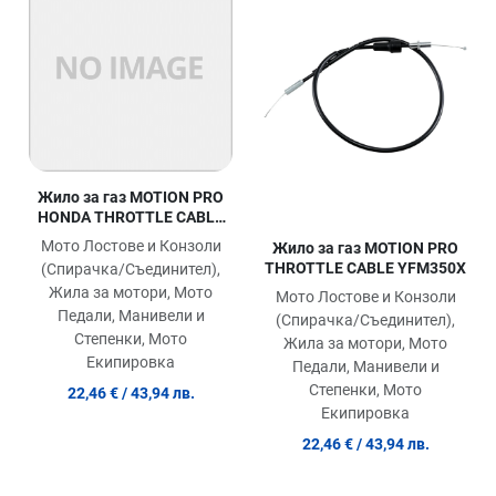
Сравни продукт
Ср
Quick View
Qu
Жило за газ MOTION PRO
HONDA THROTTLE CABLE
XR 650 L
Мото Лостове и Конзоли
Жило за газ MOTION PRO
THROTTLE CABLE YFM350X
(Спирачка/Съединител),
Жила за мотори, Мото
Мото Лостове и Конзоли
Педали, Манивели и
(Спирачка/Съединител),
Степенки, Мото
Жила за мотори, Мото
Екипировка
Педали, Манивели и
Степенки, Мото
22,46 €
/ 43,94 лв.
Екипировка
22,46 €
/ 43,94 лв.