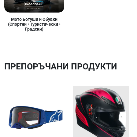
Мото Ботуши и Обувки
(Спортни • Туристически •
Градски)
ПРЕПОРЪЧАНИ ПРОДУКТИ
Добави в любими
До
Сравни продукт
Ср
Quick View
Qu