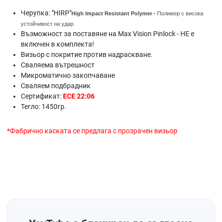
Черупка: "HIRP"
High Impact Resistant
Polymer -
Полимер с висока
устойчивост на удар.
Възможност за поставяне на Max Vision Pinlock - НЕ е
включен в комплекта!
Визьор с покритие против надраскване.
Сваляема вътрешност
Микроматично закопчаване
Сваляем подбрадник
Сертификат:
ECE 22:06
Тегло: 1450гр.
*Фабрично каската се предлага с прозрачен визьор