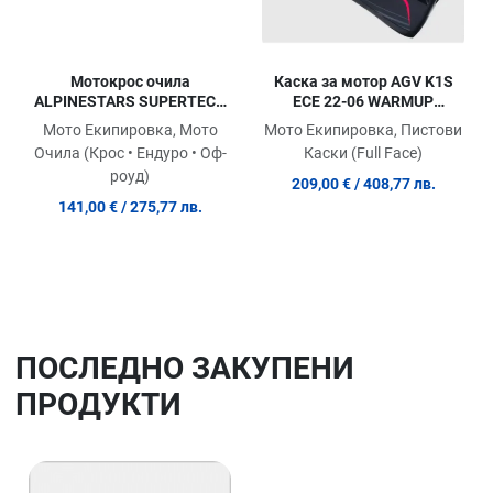
Мотокрос очила
Каска за мотор AGV K1S
ALPINESTARS SUPERTECH
ECE 22-06 WARMUP
VESTA BL/WH/CLR
BLACK/PINK
Мото Екипировка, Мото
Мото Екипировка, Пистови
Очила (Крос • Ендуро • Оф-
Каски (Full Face)
роуд)
209,00 €
/ 408,77 лв.
141,00 €
/ 275,77 лв.
ПОСЛЕДНO ЗАКУПЕНИ
ПРОДУКТИ
Добави в любими
До