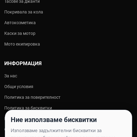
Тасове за джанти
Покривала за кола
Автокозметика
Каски за мотор
Мото екипировка
ИНФОРМАЦИЯ
За нас
Общи условия
Политика за поверителност
Политика за бисквитки
Ние използваме бисквитки
Контакти
Онлайн решаване на спорове
Използваме задължителни бисквитки за