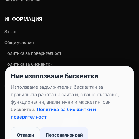
ИНФОРМАЦИЯ
За нас
Общи условия
Политика за поверителност
Политика за бисквитки
Ние използваме бисквитки
Контакти
Онлайн решаване на спорове
Използваме задължителни бисквитки за
правилната работа на сайта и, с ваше съгласие,
функционални, аналитични и маркетингови
бисквитки.
Политика за бисквитки и
© 2026 AUTOPULSE.BG - ПУЛС ТРЕЙД ЕООД |
ВСИЧКИ ПРАВА
поверителност
ЗАПАЗЕНИ.
ОНЛАЙН МАГАЗИН ЗА АВТО, МОТО, ВЕЛО, КЪМПИНГ И СПОРТНИ
ПРОДУКТИ |
SITEMAP
Откажи
Персонализирай