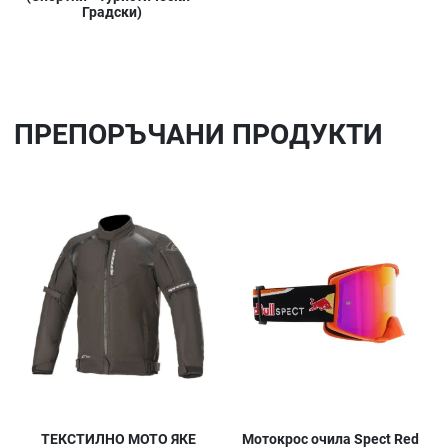
Градски)
ПРЕПОРЪЧАНИ ПРОДУКТИ
Добави в любими
До
Сравни продукт
Ср
Quick View
Qu
ТЕКСТИЛНО МОТО ЯКЕ
Мотокрос очила Spect Red