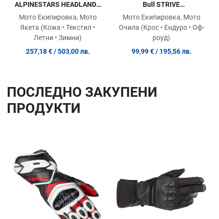
ALPINESTARS HEADLANDS
Bull STRIVE
DRYSTAR BLACK
ORANGE/IRIDIUM
Мото Екипировка, Мото
Мото Екипировка, Мото
Якета (Кожа • Текстил •
Очила (Крос • Ендуро • Оф-
Летни • Зимни)
роуд)
257,18 €
/ 503,00 лв.
99,99 €
/ 195,56 лв.
ПОСЛЕДНO ЗАКУПЕНИ
ПРОДУКТИ
Добави в любими
До
Сравни продукт
Ср
Quick View
Qu