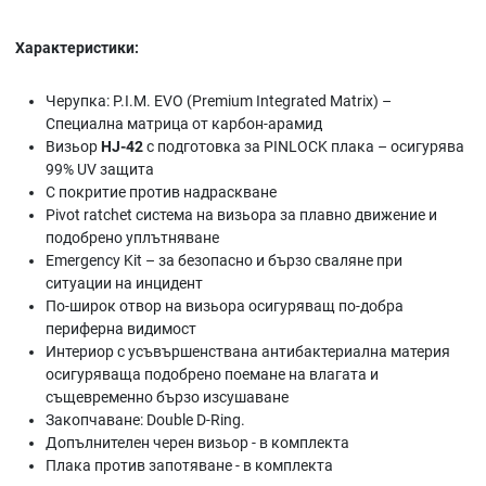
Характеристики:
Черупка: P.I.M. EVO (Premium Integrated Matrix) –
Специална матрица от карбон-арамид
Визьор
HJ-42
с подготовка за PINLOCK плака – осигурява
99% UV защита
С покритие против надраскване
Pivot ratchet система на визьора за плавно движение и
подобрено уплътняване
Emergency Kit – за безопасно и бързо сваляне при
ситуации на инцидент
По-широк отвор на визьора осигуряващ по-добра
периферна видимост
Интериор с усъвършенствана антибактериална материя
осигуряваща подобрено поемане на влагата и
същевременно бързо изсушаване
Закопчаване: Double D-Ring.
Допълнителен черен визьор - в комплекта
Плака против запотяване - в комплекта