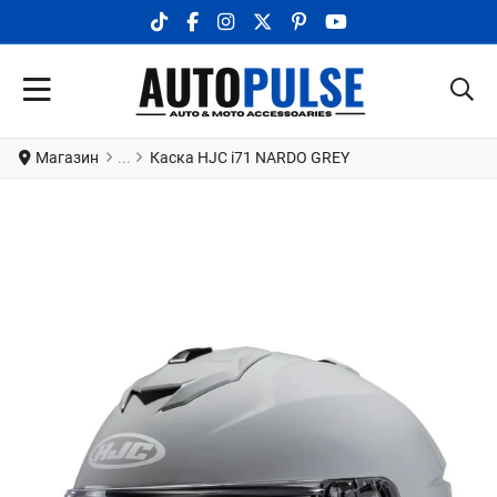
TIKTOK SOCIAL LINK
FACEBOOK SOCIAL LINK
INSTAGRAM SOCIAL LINK
X.COM SOCIAL LINK
PINTEREST SOCIAL LINK
YOUTUBE SOCIAL LI
Магазин
Каска HJC i71 NARDO GREY