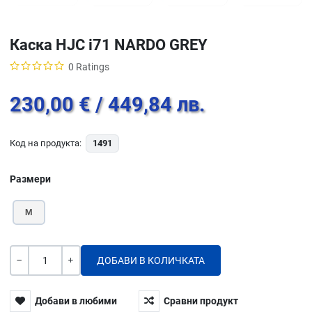
Каска HJC i71 NARDO GREY
0 Ratings
230,00 €
/ 449,84 лв.
Код на продукта:
1491
Размери
M
Количество
-
+
Добави в любими
Сравни продукт