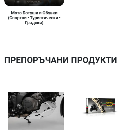
Мото Ботуши и Обувки
(Спортни • Туристически •
Градски)
ПРЕПОРЪЧАНИ ПРОДУКТИ
Добави в любими
До
Сравни продукт
Ср
Quick View
Qu