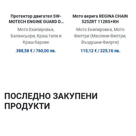
Протектор двигател SW-
Мото верига REGINA CHAIN
MOTECH ENGINE GUARD DL
525ZRT 112RS+RH
1050 ABS
Мото Екипировка,
Мото Екипировка, Мото
Балансьори, Краш тапи и
Филтри (Маслени Филтри,
Краш барове
Въздушни Филрти)
388,58 €
/ 760,00 лв.
115,12 €
/ 225,16 лв.
ПОСЛЕДНO ЗАКУПЕНИ
ПРОДУКТИ
Добави в любими
До