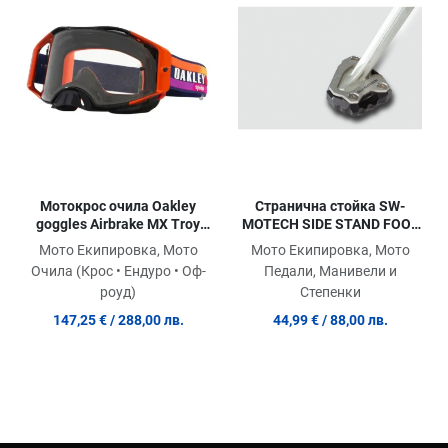
Сравни продукт
Ср
Quick View
Qu
Странична стойка SW-
Мотокрос очила Oakley
MOTECH SIDE STAND FOOT
goggles Airbrake MX Troy
EXT MT-10 ABS 21
Lee Designs Navy Sunrise
Мото Екипировка, Мото
Мото Екипировка, Мото
Clear
Педали, Манивели и
Очила (Крос • Ендуро • Оф-
Степенки
роуд)
44,99 €
/ 88,00 лв.
147,25 €
/ 288,00 лв.