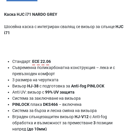
Каска HJC i71 NARDO GREY
Шосейна каска с интегриран свалящ се визьор за слънце
HJC
i71
Стандарт:
ECE 22.06
Съвременна поликарбонатна конструкция – лека и с
превъзходен комфорт
3 размера на черупката
Визьор
HJ-38
с подготовка за
Anti-fog PINLOCK
Anti UV: визьор с
99% UV защита
Система за заключване на визьора
PINLOCK
плака
DKS466
– включена
Система за бърза и лесна смяна на визьора
Вграден слънцезащитен визьор
HJ-V12
с Anti-fog
обработка и възможност за преместване
3
позиции
напред
(до 10мм)