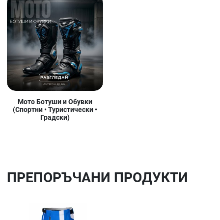
Мото Ботуши и Обувки
(Спортни • Туристически •
Градски)
ПРЕПОРЪЧАНИ ПРОДУКТИ
Добави в любими
До