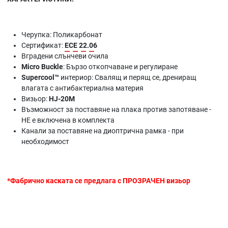
Черупка: Поликарбонат
Сертификат:
ECE 22.06
Вградени слънчеви очила
Micro Buckle
: Бързо откопчаване и регулиране
Supercool™
интериор: Свалящ и перящ се, дрениращ
влагата с антибактериална материя
Визьор:
HJ-20M
Възможност за поставяне на плака против запотяване -
НЕ е включена в комплекта
Канали за поставяне на диоптрична рамка - при
необходимост
*Фабрично каската се предлага с ПРОЗРАЧЕН визьор