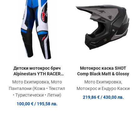
Сравни продукт
Ср
Quick View
Qu
Детски мотокрос брич
Мотокрос каска SHOT
Alpinestars YTH RACER
Comp Black Matt & Glossy
WURX BLUE/BLACK
Мото Екипировка, Мото
Мото Екипировка,
Панталони (Кожа • Текстил
Мотокрос и Ендуро Каски
• Туристически • Летни)
219,86 €
/ 430,00 лв.
100,00 €
/ 195,58 лв.