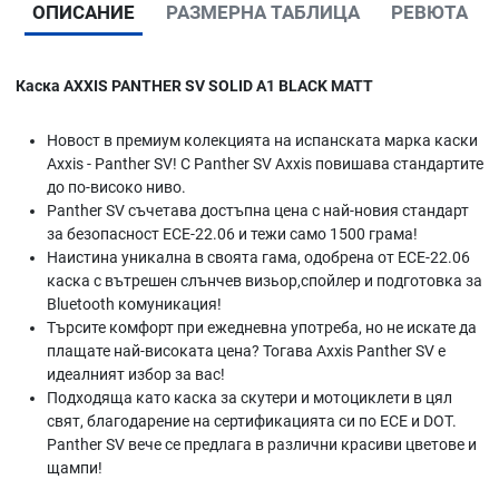
ОПИСАНИЕ
РАЗМЕРНА ТАБЛИЦА
РЕВЮТА
Каска AXXIS PANTHER SV SOLID A1 BLACK МАТТ
Новост в премиум колекцията на испанската марка каски
Axxis - Panther SV! С Panther SV Axxis повишава стандартите
до по-високо ниво.
Panther SV съчетава достъпна цена с най-новия стандарт
за безопасност ECE-22.06 и тежи само 1500 грама!
Наистина уникална в своята гама, одобрена от ECE-22.06
каска с вътрешен слънчев визьор,спойлер и подготовка за
Bluetooth комуникация!
Търсите комфорт при ежедневна употреба, но не искате да
плащате най-високата цена? Тогава Axxis Panther SV е
идеалният избор за вас!
Подходяща като каска за скутери и мотоциклети в цял
свят, благодарение на сертификацията си по ECE и DOT.
Panther SV вече се предлага в различни красиви цветове и
щампи!