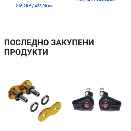
216,28 €
/ 423,00 лв.
ПОСЛЕДНO ЗАКУПЕНИ
ПРОДУКТИ
Добави в любими
До
Сравни продукт
Ср
Quick View
Qu