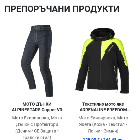
ПРЕПОРЪЧАНИ ПРОДУКТИ
Добави в любими
До
Сравни продукт
Ср
Quick View
Qu
МОТО ДЪНКИ
Текстилно мото яке
ALPINESTARS Copper V3
ADRENALINE FREEDOM
BLUE
BLACK/YELLOW
Мото Екипировка, Мото
Мото Екипировка, Мото
Дънки с Протектори
Якета (Кожа • Текстил •
(Деним • СЕ Защита •
Летни • Зимни)
Градски стил)
125,00 €
/ 244,48 лв.