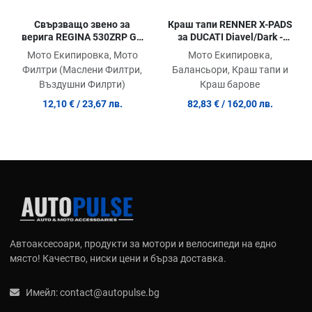
Свързващо звено за
Краш тапи RENNER X-PADS
верига REGINA 530ZRP GB
за DUCATI Diavel/Dark -
RH
X10609
Мото Екипировка, Мото
Мото Екипировка,
Филтри (Маслени Филтри,
Балансьори, Краш тапи и
Въздушни Филрти)
Краш барове
12,10 €
/ 23,67 лв.
82,83 €
/ 162,00 лв.
Автоаксесоари, продукти за мотори и велосипеди на едно
място! Качество, ниски цени и бърза доставка.
Имейл:
contact@autopulse.bg