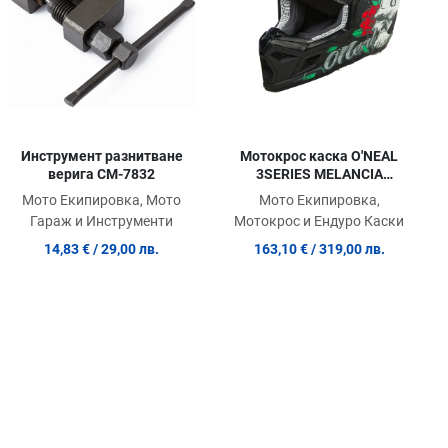
ick View
Quick View
Quic
Инструмент разнитване
Мотокрос каска O'NEAL
верига CM-7832
3SERIES MELANCIA
BLACK/MULTI V.24
Мото Екипировка, Мото
Мото Екипировка,
Гараж и Инструменти
Мотокрос и Ендуро Каски
14,83 €
/ 29,00 лв.
163,10 €
/ 319,00 лв.