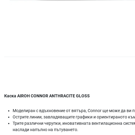
Каска AIROH CONNOR ANTHRACITE GLOSS
Моделиран с вдъхновение от вятъра, Connor ще може да ви пр
Острите линии, завладяващите графики и ориентираното къ
Трите различни черупки, иновативната вентилационна систем
наслади напълно на пътуването.