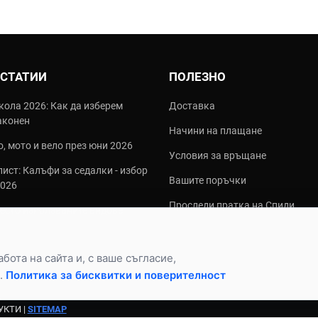
 СТАТИИ
ПОЛЕЗНО
кола 2026: Как да изберем
Доставка
аконен
Начини на плащане
, мото и вело през юни 2026
Условия за връщане
ист: Калъфи за седалки - избор
Вашите поръчки
2026
Проследи пратка на Спиди
често използваните видове
алки?
ота на сайта и, с ваше съгласие,
.
Политика за бисквитки и поверителност
.
УКТИ |
SITEMAP