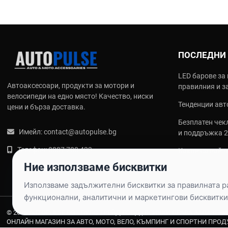
ПОСЛЕДНИ
LED барове за 
Автоаксесоари, продукти за мотори и
правилния и з
велосипеди на едно място! Качество, ниски
Тенденции авто
цени и бърза доставка.
Безплатен чекл
Имейл:
contact@autopulse.bg
и поддръжка 
Телефон:
0887 788 433
Какви са най‑
калъфи за сед
Ние използваме бисквитки
Използваме задължителни бисквитки за правилната раб
функционални, аналитични и маркетингови бисквитки
© 2026 AUTOPULSE.BG - ПУЛС ТРЕЙД ЕООД |
ВСИЧКИ ПРАВА ЗАПАЗЕНИ
ОНЛАЙН МАГАЗИН ЗА АВТО, МОТО, ВЕЛО, КЪМПИНГ И СПОРТНИ ПРОД