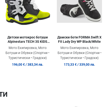
Quick View
Quick View
Qu
Детски мотокрос ботуши
Дамски боти FORMA Swift X
Alpinestars TECH 3S KIDS
Fit Lady Dry WP Black/White
BLACK/WHITE/FLUOYELLOW
Мото Екипировка, Мото
Мото Екипировка, Мото
Ботуши и Обувки (Спортни •
Ботуши и Обувки (Спортни •
Туристически • Градски)
Туристически • Градски)
196,00 €
/ 383,34 лв.
173,33 €
/ 339,00 лв.
ТИ