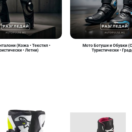
талони (Кожа • Текстил •
Мото Ботуши и Обувки (С
ристически • Летни)
Туристически • Град
Добави в любими
Добави в любими
Д
Сравни продукт
Сравни продукт
С