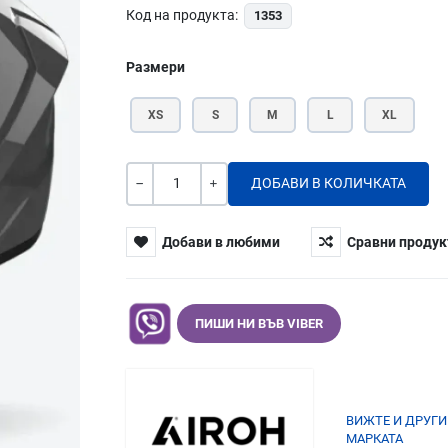
Код на продукта:
1353
Размери
XS
S
M
L
XL
Количество
-
+
Добави в любими
Сравни продук
ПИШИ НИ ВЪВ VIBER
ВИЖТЕ И ДРУГИ
МАРКАТА