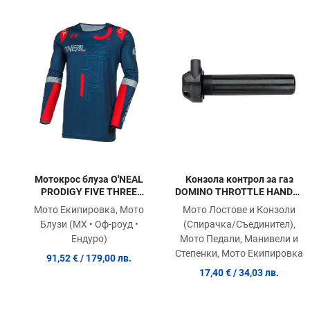
Добави в любими
Сравни продукт
Quick View
Мотокрос блуза O'NEAL
Конзола контрол за газ
PRODIGY FIVE THREE
DOMINO THROTTLE HANDLE
BLUE/RED V.24
W/O GRIPS PEUGEOT BUXY,
Мото Екипировка, Мото
Мото Лостове и Конзоли
ZENITH, SPEEDAKE, SV 50-
Блузи (MX • Оф-роуд •
(Спирачка/Съединител),
125, DERBI VAMOS
Ендуро)
Мото Педали, Манивели и
Степенки, Мото Екипировка
91,52 €
/ 179,00 лв.
17,40 €
/ 34,03 лв.