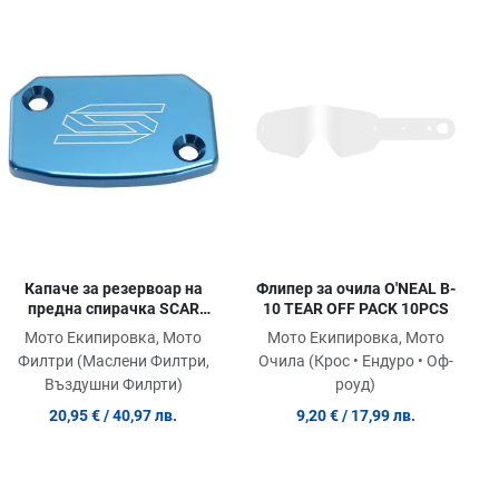
обави в любими
Добави в любими
Доб
равни продукт
Сравни продукт
Сра
ick View
Quick View
Quic
Флипер за очила O'NEAL B-
Капаче за резервоар на
10 TEAR OFF PACK 10PCS
предна спирачка SCAR
BLUE
Мото Екипировка, Мото
Мото Екипировка, Мото
Очила (Крос • Ендуро • Оф-
Филтри (Маслени Филтри,
роуд)
Въздушни Филрти)
9,20 €
/ 17,99 лв.
20,95 €
/ 40,97 лв.