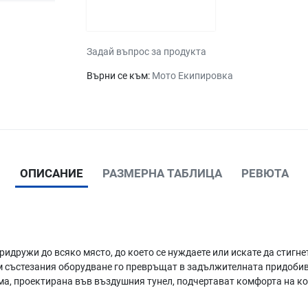
Задай въпрос за продукта
Върни се към:
Мото Екипировка
ОПИСАНИЕ
РАЗМЕРНА ТАБЛИЦА
РЕВЮТА
идружи до всяко място, до което се нуждаете или искате да стигне
м състезания оборудване го превръщат в задължителната придобив
а, проектирана във въздушния тунел, подчертават комфорта на кол