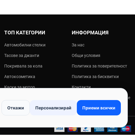
ТОП КАТЕГОРИИ
ИНФОРМАЦИЯ
Автомобилни стелки
За нас
Тасове за джанти
Общи условия
Покривала за кола
Политика за поверителност
Автокозметика
Политика за бисквитки
Каски за мотор
Контакти
Мото екипировка
Онлайн решаване на спорове
Откажи
Персонализирай
Приеми всички