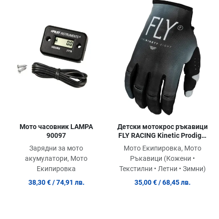
Добави в любими
Добави в любими
Д
Сравни продукт
Сравни продукт
С
Quick View
Quick View
Qu
Мото часовник LAMPA
Детски мотокрос ръкавици
90097
FLY RACING Kinetic Prodigy-
Black/Light Grey
Зарядни за мото
Мото Екипировка, Мото
акумулатори, Мото
Ръкавици (Кожени •
Екипировка
Текстилни • Летни • Зимни)
38,30 €
/ 74,91 лв.
35,00 €
/ 68,45 лв.