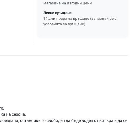
магазина на изгодни цени
Лесно връщане
14 дни право на връщане (запознай се с
условията за връщане)
те.
ка на сезона.
оездача, оставяйки го свободен да бъде воден от вятъра и да се