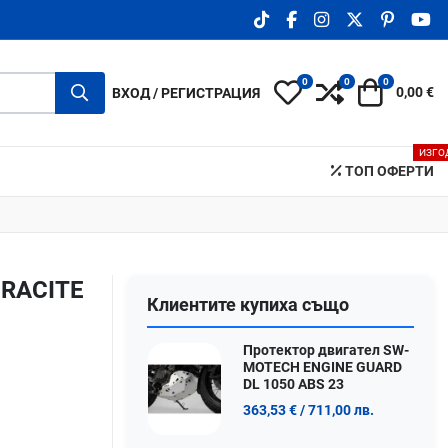
TIKTOK SOCIAL LINK
FACEBOOK SOCIAL LIN
INSTAGRAM SOCIA
X.COM SOCIA
PINTERE
YO
0
0
0
My Wishlist
Compare
Количка
ВХОД / РЕГИСТРАЦИЯ
0,00 €
ИЗГО
ТОП ОФЕРТИ
RACITE
Клиентите купиха също
Протектор двигател SW-
MOTECH ENGINE GUARD
DL 1050 ABS 23
363,53 €
/ 711,00 лв.