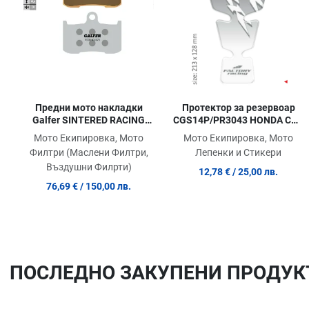
Quick View
Протектор за резервоар
Предни мото накладки
CGS14P/PR3043 HONDA CBR
Galfer SINTERED RACING
RR
COMPOUND FD331G1375R
Мото Екипировка, Мото
Мото Екипировка, Мото
Лепенки и Стикери
Филтри (Маслени Филтри,
Въздушни Филрти)
12,78 €
/ 25,00 лв.
76,69 €
/ 150,00 лв.
ПОСЛЕДНO ЗАКУПЕНИ ПРОДУК