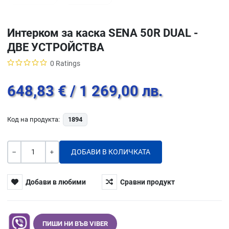
Интерком за каска SENA 50R DUAL -
ДВЕ УСТРОЙСТВА
0 Ratings
648,83 €
/ 1 269,00 лв.
Код на продукта:
1894
Количество
-
+
Добави в любими
Сравни продукт
ПИШИ НИ ВЪВ VIBER