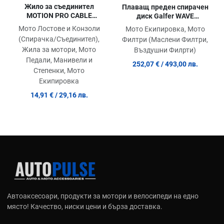
Жило за съединител
Плаващ преден спирачен
MOTION PRO CABLE
диск Galfer WAVE
CLUTCH KAWASAKI KX 125
FLOATING COMPLETE (C.
Мото Лостове и Конзоли
Мото Екипировка, Мото
M
ALU.) 310x5mm DF358CW
(Спирачка/Съединител),
Филтри (Маслени Филтри,
Жила за мотори, Мото
Въздушни Филрти)
Педали, Манивели и
252,07 €
/ 493,00 лв.
Степенки, Мото
Екипировка
14,91 €
/ 29,16 лв.
Автоаксесоари, продукти за мотори и велосипеди на едно
място! Качество, ниски цени и бърза доставка.