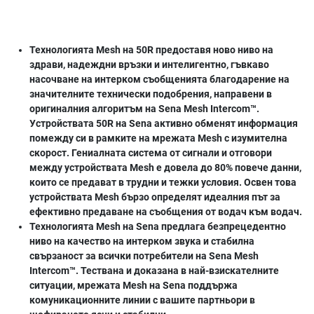
Технологията Mesh на 50R предоставя ново ниво на
здрави, надеждни връзки и интелигентно, гъвкаво
насочване на интерком съобщенията благодарение на
значителните технически подобрения, направени в
оригиналния алгоритъм на Sena Mesh Intercom™.
Устройствата 50R на Sena активно обменят информация
помежду си в рамките на мрежата Mesh с изумителна
скорост. Гениалната система от сигнали и отговори
между устройствата Mesh е довела до 80% повече данни,
които се предават в трудни и тежки условия. Освен това
устройствата Mesh бързо определят идеалния път за
ефективно предаване на съобщения от водач към водач.
Технологията Mesh на Sena предлага безпрецедентно
ниво на качество на интерком звука и стабилна
свързаност за всички потребители на Sena Mesh
Intercom™. Тествана и доказана в най-взискателните
ситуации, мрежата Mesh на Sena поддържа
комуникационните линии с вашите партньори в