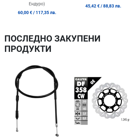
Ендуро)
45,42 €
/ 88,83 лв.
60,00 €
/ 117,35 лв.
ПОСЛЕДНO ЗАКУПЕНИ
ПРОДУКТИ
Добави в любими
До
Сравни продукт
Ср
Quick View
Qu