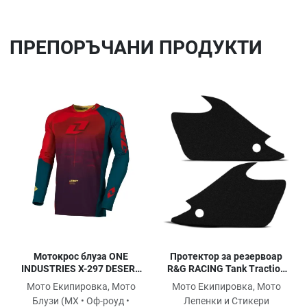
ПРЕПОРЪЧАНИ ПРОДУКТИ
Добави в любими
До
Сравни продукт
Ср
Quick View
Qu
Протектор за резервоар
Мотокрос блуза ONE
R&G RACING Tank Traction
INDUSTRIES X-297 DESERT
Pads (Set 2 Pieces) - Black
RED
Мото Екипировка, Мото
Мото Екипировка, Мото
Triumph Speedtriple 765
Лепенки и Стикери
Блузи (MX • Оф-роуд •
R/RS 23-24