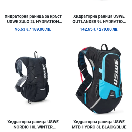
Хидраторна раница за кръст
Хидраторна раница USWE
USWE ZULO 2L HYDRATION
OUTLANDER 9L HYDRATION
WAIST PACK
PACK BLACK
96,63 €
/ 189,00 лв.
142,65 €
/ 279,00 лв.
Добави в любими
Д
Сравни продукт
С
Quick View
Q
Хидраторна раница USWE
Хидраторна раница USWE
NORDIC 10L WINTER
MTB HYDRO 8L BLACK/BLUE