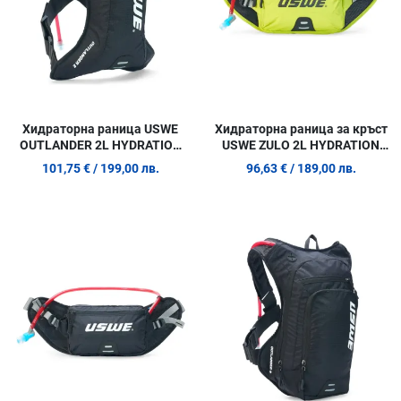
Хидраторна раница USWE
Хидраторна раница за кръст
OUTLANDER 2L HYDRATION
USWE ZULO 2L HYDRATION
PACK BLACK
WAIST PACK CRAZY YELLOW
101,75 €
/ 199,00 лв.
96,63 €
/ 189,00 лв.
Добави в любими
Д
Сравни продукт
С
Quick View
Q