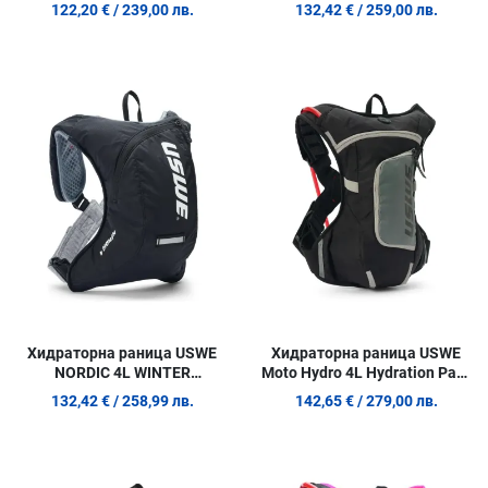
PACK BLACK
PACK CRAZY YELLOW
122,20 €
/ 239,00 лв.
132,42 €
/ 259,00 лв.
Добави в любими
Д
Сравни продукт
С
Quick View
Q
Хидраторна раница USWE
Хидраторна раница USWE
NORDIC 4L WINTER
Moto Hydro 4L Hydration Pack
HYDRATION PACK BLACK
(Black)
132,42 €
/ 258,99 лв.
142,65 €
/ 279,00 лв.
Добави в любими
Д