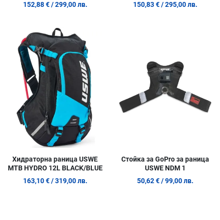
HYDRATION PACK BLACK
152,88 €
/ 299,00 лв.
150,83 €
/ 295,00 лв.
Добави в любими
Д
Сравни продукт
С
Quick View
Q
Хидраторна раница USWE
Стойка за GoPro за раница
MTB HYDRO 12L BLACK/BLUE
USWE NDM 1
163,10 €
/ 319,00 лв.
50,62 €
/ 99,00 лв.
Добави в любими