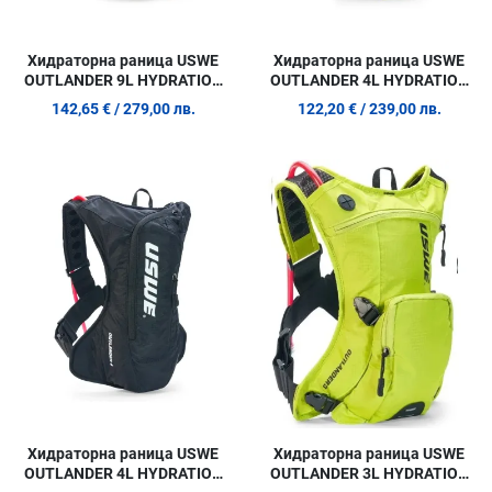
Хидраторна раница USWE
Хидраторна раница USWE
OUTLANDER 9L HYDRATION
OUTLANDER 4L HYDRATION
PACK CRAZY YELLOW
PACK CRAZY YELLOW
142,65 €
/ 279,00 лв.
122,20 €
/ 239,00 лв.
Добави в любими
Д
Сравни продукт
С
Quick View
Q
Хидраторна раница USWE
Хидраторна раница USWE
OUTLANDER 4L HYDRATION
OUTLANDER 3L HYDRATION