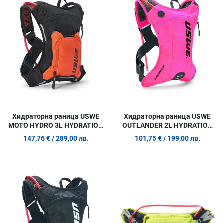
Сравни продукт
С
Quick View
Q
Хидраторна раница USWE
Хидраторна раница USWE
MOTO HYDRO 3L HYDRATION
OUTLANDER 2L HYDRATION
PACK ORANGE
PACK PINK
147,76 €
/ 289,00 лв.
101,75 €
/ 199,00 лв.
Добави в любими
Д
Сравни продукт
С
Quick View
Q