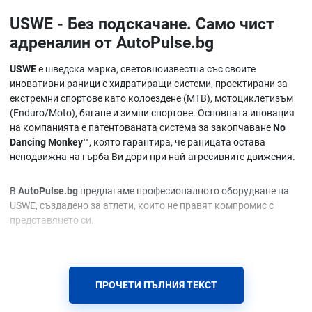
USWE - Без подскачане. Само чист
адреналин от AutoPulse.bg
USWE
е шведска марка, световноизвестна със своите
иновативни раници с хидратиращи системи, проектирани за
екстремни спортове като колоездене (MTB), мотоциклетизъм
(Enduro/Moto), бягане и зимни спортове. Основната иновация
на компанията е патентованата система за закопчаване
No
Dancing Monkey™
, която гарантира, че раницата остава
неподвижна на гърба Ви дори при най-агресивните движения.
В
AutoPulse.bg
предлагаме професионалното оборудване на
USWE, създадено за атлети, които не правят компромис с
представянето си.
Защо да изберете екипировка USWE от
AutoPulse.bg?
ПРОЧЕТИ ПЪЛНИЯ ТЕКСТ
Технология против подскачане (Bounce Free):
Системата с