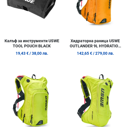
Калъф за инструменти USWE
Хидраторна раница USWE
TOOL POUCH BLACK
OUTLANDER 9L HYDRATION
PACK ORANGE
19,43 €
/ 38,00 лв.
142,65 €
/ 279,00 лв.
Добави в любими
Д
Сравни продукт
С
Quick View
Q