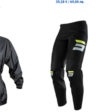
35,28 €
/ 69,00 лв.
.
Добави в любими
Д
Сравни продукт
С
Quick View
Q