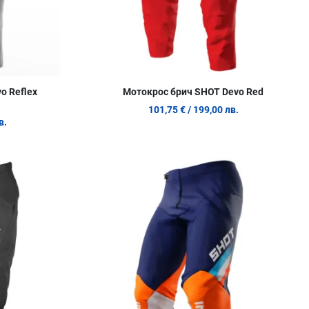
o Reflex
Мотокрос брич SHOT Devo Red
101,75 €
/ 199,00 лв.
в.
Добави в любими
Д
Сравни продукт
С
Quick View
Q