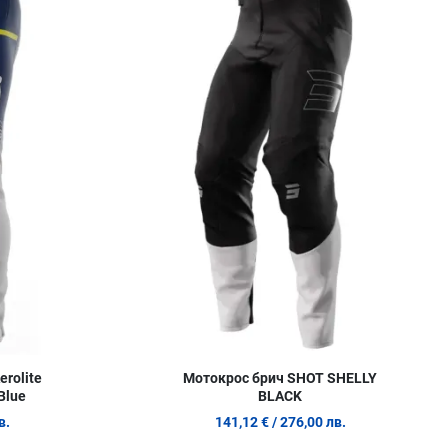
Сравни продукт
С
Quick View
Q
rolite
Mотокрос брич SHOT SHELLY
Blue
BLACK
в.
141,12 €
/ 276,00 лв.