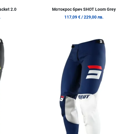
cket 2.0
Мотокрос брич SHOT Loom Grey
.
117,09 €
/ 229,00 лв.
Добави в любими
Д
Сравни продукт
С
Quick View
Q