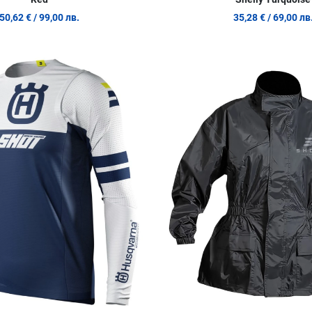
50,62 €
/ 99,00 лв.
35,28 €
/ 69,00 лв
Добави в любими
Сравни продукт
Quick View