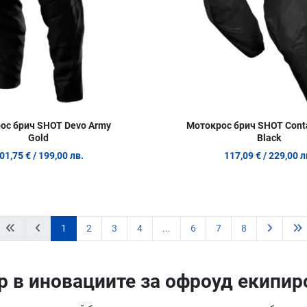
ос брич SHOT Devo Army
Мотокрос брич SHOT Conta
Gold
Black
01,75 €
/ 199,00 лв.
117,09 €
/ 229,00 л
1
2
3
4
...
6
7
8
ер в иновациите за офроуд екипи