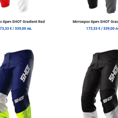
с брич SHOT Gradient Red
Мотокрос брич SHOT Grad
73,33 €
/ 339,00 лв.
173,33 €
/ 339,00 л
Добави в любими
Сравни продукт
Quick View