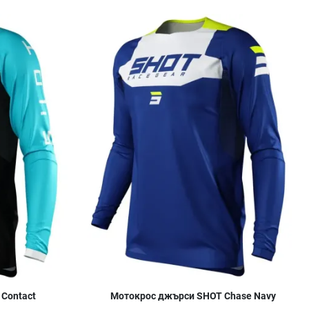
Добави в любими
Д
Сравни продукт
С
Quick View
Q
Contact
Мотокрос джърси SHOT Chase Navy