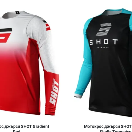
Добави в любими
Сравни продукт
Quick View
с джърси SHOT Gradient
Мотокрос джърси SHOT 
Red
Shelly Turquoise