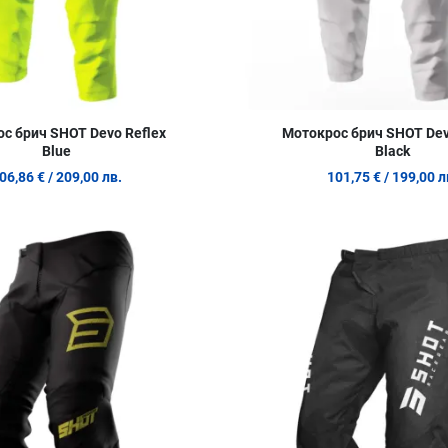
с брич SHOT Devo Reflex
Мотокрос брич SHOT Dev
Blue
Black
06,86 €
/ 209,00 лв.
101,75 €
/ 199,00 л
Добави в любими
Сравни продукт
Quick View