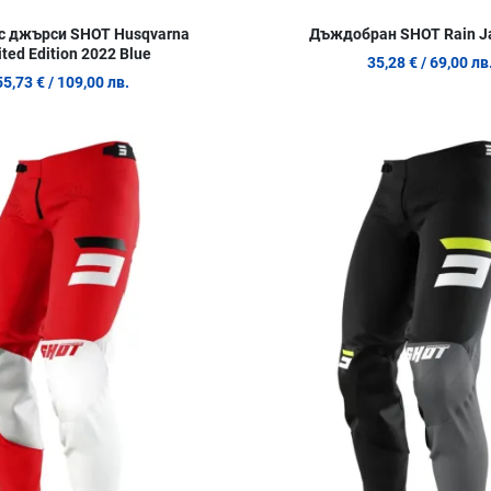
с джърси SHOT Husqvarna
Дъждобран SHOT Rain Ja
ited Edition 2022 Blue
35,28 €
/ 69,00 лв
55,73 €
/ 109,00 лв.
Добави в любими
Сравни продукт
Quick View