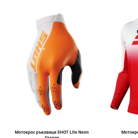
Добави в любими
Сравни продукт
Quick View
Мотокрос ръкавици SHOT Lite Neon
Мотокро
Orange