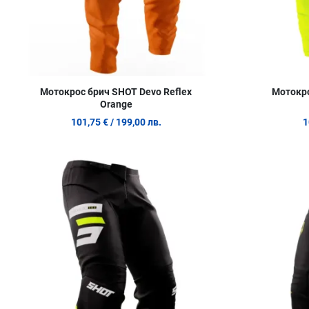
Мотокрос брич SHOT Devo Reflex
Мотокро
Orange
101,75 €
/ 199,00 лв.
1
Добави в любими
Сравни продукт
Quick View