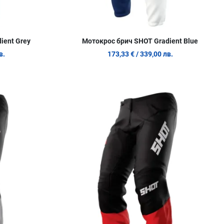
ient Grey
Мотокрос брич SHOT Gradient Blue
в.
173,33 €
/ 339,00 лв.
Добави в любими
Д
Сравни продукт
С
Quick View
Q