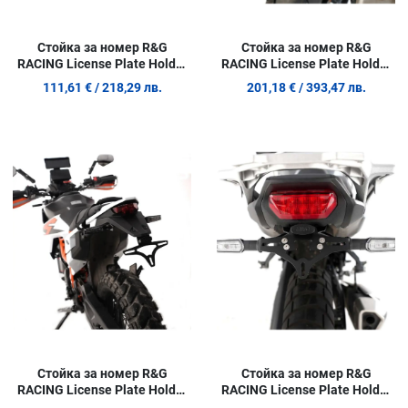
Стойка за номер R&G
Стойка за номер R&G
RACING License Plate Holder
RACING License Plate Holder
MOTOMORINI 650
KTM Super Adventure R 1290
111,61 €
/ 218,29 лв.
201,18 €
/ 393,47 лв.
Seiemmezzo SCR 22-26
21-24
Добави в любими
Д
Сравни продукт
С
Quick View
Q
Стойка за номер R&G
Стойка за номер R&G
RACING License Plate Holder
RACING License Plate Holder
KTM 390 ADVR 25-26 / ADV 25
Honda XL750 Transalp 23-26