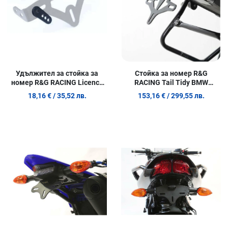
Удължител за стойка за
Стойка за номер R&G
номер R&G RACING Licence
RACING Tail Tidy BMW
Plate Extension/Adapter Kit
S1000XR 15-19
18,16 €
/ 35,52 лв.
153,16 €
/ 299,55 лв.
For Tail Tidy
Добави в любими
Д
Сравни продукт
С
Quick View
Q