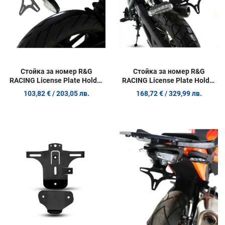
Стойка за номер R&G
Стойка за номер R&G
RACING License Plate Holder
RACING License Plate Holder
Triumph Speed 400 24-26 /
Royal Enfield Himalayan 450
103,82 €
/ 203,05 лв.
168,72 €
/ 329,99 лв.
Scrambler 400X 24-26
24-26
Добави в любими
Д
Сравни продукт
С
Quick View
Q