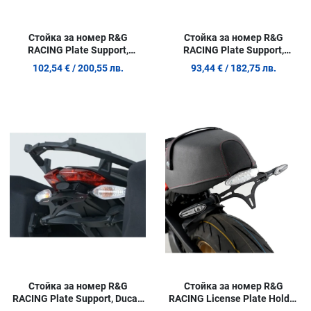
Стойка за номер R&G
Стойка за номер R&G
RACING Plate Support,
RACING Plate Support,
YAMAHA WR250X 08-12 / R
YAMAHA FZ1S Fazer 06-12
102,54 €
/ 200,55 лв.
93,44 €
/ 182,75 лв.
08-16
Добави в любими
Д
Сравни продукт
С
Quick View
Q
Стойка за номер R&G
Стойка за номер R&G
RACING Plate Support, Ducati
RACING License Plate Holder
Hypestrada 821 13-15 / 939 16
Yamaha XSR 900GP 24-26