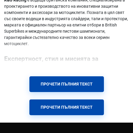
проектирането и производството на иновативни защитни
компоненти и аксесоари за мотоциклети. Позната в цял свят
със своите водещи в индустрията слайдери, тапи и протектори,
марката е официален партньор на елитни отбори в British
Superbikes и международните пистови шампионати,
гарантирайки състезателно качество за всеки сериен
мотоциклет.
Експертност, стил и мисията за
съвършенство
Основана в Обединеното кралство, R&G Racing се налага като
иноватор чрез постоянно тестване на продуктите си в
ПРОЧЕТИ ПЪЛНИЯ ТЕКСТ
екстремни условия на пистата. Мисията на марката е да
предложи интелигентни решения за защита, които
минимизират щетите при падане и запазват структурната
ПРОЧЕТИ ПЪЛНИЯ ТЕКСТ
цялост на машината. Дизайнът на R&G е едновременно
функционален и естетичен, следвайки прецизно линиите на
съвременните супербайк, накед и адвенчър модели.