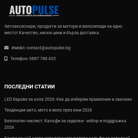
Всеки продукт се разработва с помощта на 3D лазерно
сканиране и високоякостни материали като авиационен
алуминий и деалрин (HDPE). Марката е световен лидер
благодарение на внедряването на патентовани системи за
Автоаксесоари, продукти за мотори и велосипеди на едно
закрепване, които не изискват необратими модификации по
място! Качество, ниски цени и бърза доставка.
мотоциклета, запазвайки неговата стойност и автентичен вид.
Имейл:
contact@autopulse.bg
Основни продукти и патентовани
технологии
Телефон:
0887 788 433
Продуктите на R&G Racing се отличават с високотехнологични
характеристики, които ги поставят в премиум сегмента на
защитните компоненти:
ПОСЛЕДНИ СТАТИИ
Aero Crash Protectors:
Емблематичните тапи за двигател с
LED барове за кола 2026: Как да изберем правилния и законен
капковидна форма, изработени от материали, които
Тенденции авто, мото и вело през юни 2026
абсорбират енергията и се плъзгат плавно при контакт с
асфалта, предпазвайки рамката и двигателя.
Безплатен чеклист: Калъфи за седалки - избор и поддръжка
Engine Case Covers:
Удароустойчиви капаци за двигател,
2026
изработени от 4 мм полипропилен, които са одобрени за
употреба в официални състезания (AMA & BSB) заради