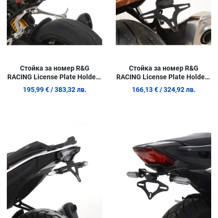
Стойка за номер R&G
Стойка за номер R&G
RACING License Plate Holder -
RACING License Plate Holder -
Triumph Speed Triple 1200
Suzuki Hayabusa 21-26
195,99 €
/ 383,32 лв.
166,13 €
/ 324,92 лв.
RR/RS
Добави в любими
Д
Сравни продукт
С
Quick View
Q