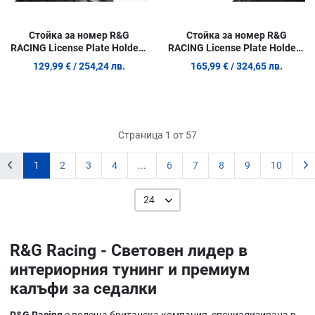
Стойка за номер R&G
Стойка за номер R&G
RACING License Plate Holder -
RACING License Plate Holder -
KTM 390 Adventure 20-24
Honda NC750X 21-26
129,99 €
/ 254,24 лв.
165,99 €
/ 324,65 лв.
Страница 1 от 57
1
2
3
4
...
6
7
8
9
10
24
R&G Racing - Световен лидер в
интериорния тунинг и премиум
калъфи за седалки
R&G Racing
е водеща британска компания, специализирана в