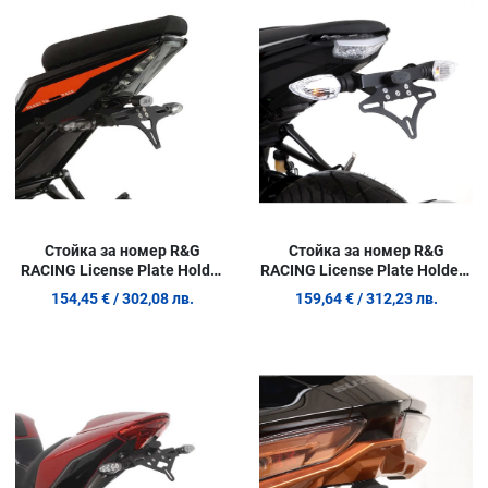
Сравни продукт
С
Quick View
Q
Стойка за номер R&G
Стойка за номер R&G
RACING License Plate Holder
RACING License Plate Holder -
Black KTM RC 390 22-26 / 125
Yamaha MT-125 20-26
154,45 €
/ 302,08 лв.
159,64 €
/ 312,23 лв.
22-26
Добави в любими
Д
Сравни продукт
С
Quick View
Q