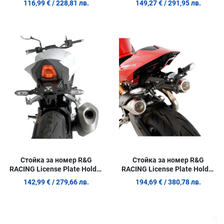
116,99 €
/ 228,81 лв.
149,27 €
/ 291,95 лв.
/ SMCR 390 26 / 125 26
Добави в любими
Д
Сравни продукт
С
Quick View
Q
Стойка за номер R&G
Стойка за номер R&G
RACING License Plate Holder
RACING License Plate Holder
Honda CBR650R / CB1000
Ducati Panigale / Streetfigter
142,99 €
/ 279,66 лв.
194,69 €
/ 380,78 лв.
25-26
Добави в любими
Д