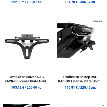
122,00 €
/ 238,61 лв.
181,70 €
/ 355,37 лв.
Добави в любими
Д
Сравни продукт
С
Quick View
Q
Стойка за номер R&G
Стойка за номер R&G
RACING License Plate Holder
RACING License Plate Holder
Yamaha XSR 125 21-26
Yamaha Tracer 9 25-26
105,12 €
/ 205,60 лв.
116,81 €
/ 228,46 лв.
Добави в любими
Д