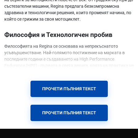
състезателни машини, Regina предлага безкомпромисна
здравина и технологични решения, които променят начина, по
който се грижим за своя мотоциклет.
Философия и Технологичен пробив
Философията на Regina се основава на непрекъснатото
усъвършенстване. Най-голямото постижение на марката в
последните години е създаването на High Performance
Endurance (HPE) - първата в света верига, която на практика не
изисква поддръжка. Благодарение на иновативни покрития,
Regina елиминира нуждата от често мазане и почистване, като
същевременно запазва максимална ефективност.
ПРОЧЕТИ ПЪЛНИЯ ТЕКСТ
Ключови продукти и технологии
HPE (High Performance Endurance)
- Революционна верига
ПРОЧЕТИ ПЪЛНИЯ ТЕКСТ
със специално покритие от безводороден аморфен
въглерод (ta-C), което намалява триенето и елиминира
нуждата от периодично смазване на всеки 500 км
Z-Ring Series
- Патентовани уплътнения тип Z-Ring, които