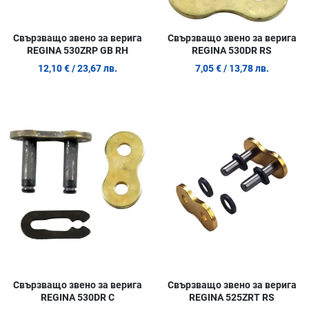
Свързващо звено за верига
Свързващо звено за верига
REGINA 530ZRP GB RH
REGINA 530DR RS
12,10 €
/ 23,67 лв.
7,05 €
/ 13,78 лв.
Добави в любими
Д
Сравни продукт
С
Quick View
Q
Свързващо звено за верига
Свързващо звено за верига
REGINA 530DR C
REGINA 525ZRT RS