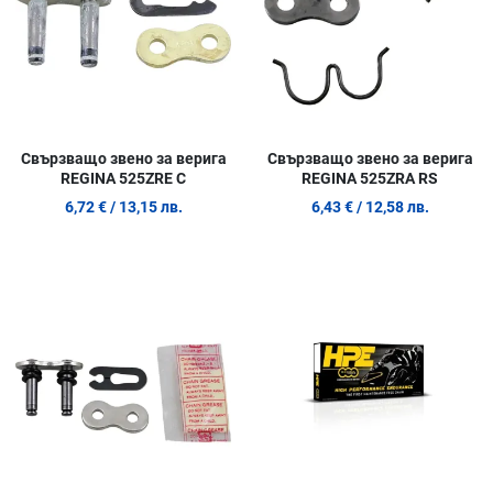
Свързващо звено за верига
Свързващо звено за верига
REGINA 525ZRE C
REGINA 525ZRA RS
6,72 €
/ 13,15 лв.
6,43 €
/ 12,58 лв.
Добави в любими
Д
Сравни продукт
С
Quick View
Q