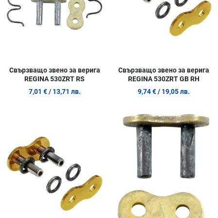
Свързващо звено за верига
Свързващо звено за верига
REGINA 530ZRT RS
REGINA 530ZRT GB RH
7,01 €
/ 13,71 лв.
9,74 €
/ 19,05 лв.
Добави в любими
Д
Сравни продукт
С
Quick View
Q