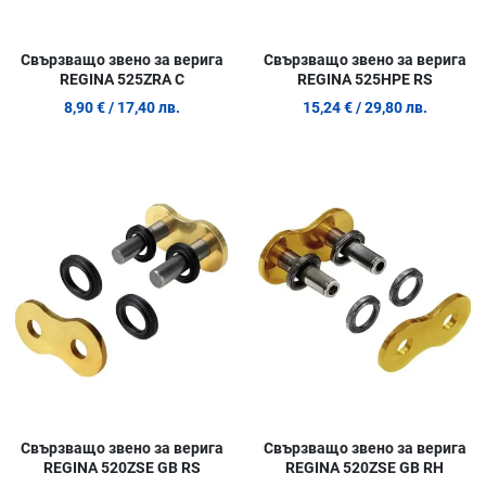
Свързващо звено за верига
Свързващо звено за верига
REGINA 525ZRA C
REGINA 525HPE RS
8,90 €
/ 17,40 лв.
15,24 €
/ 29,80 лв.
Добави в любими
Д
Сравни продукт
С
Quick View
Q
Свързващо звено за верига
Свързващо звено за верига
REGINA 520ZSE GB RS
REGINA 520ZSE GB RH