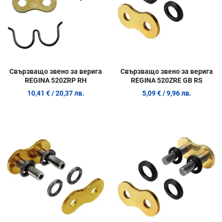
Свързващо звено за верига
Свързващо звено за верига
REGINA 520ZRP RH
REGINA 520ZRE GB RS
10,41 €
/ 20,37 лв.
5,09 €
/ 9,96 лв.
Добави в любими
Д
Сравни продукт
С
Quick View
Q