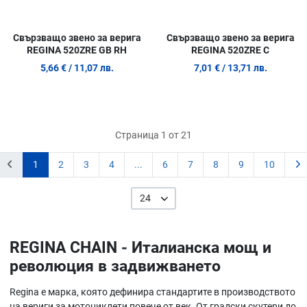
Свързващо звено за верига
Свързващо звено за верига
REGINA 520ZRE GB RH
REGINA 520ZRE C
5,66 €
/ 11,07 лв.
7,01 €
/ 13,71 лв.
Страница 1 от 21
1
2
3
4
...
6
7
8
9
10
24
REGINA CHAIN - Италианска мощ и
революция в задвижването
Regina е марка, която дефинира стандартите в производството
на вериги за мотоциклети повече от век. От градски скутери до