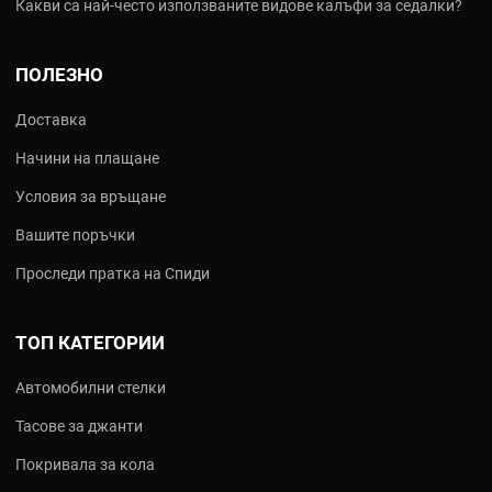
Какви са най‑често използваните видове калъфи за седалки?
Подходяща ли е Regina за моя мотор?
Regina предлага широка гама от стъпки (415, 420, 428, 520, 525,
530), покривайки всичко от малки кубатури до най-мощните
ПОЛЕЗНО
мотори на пазара.
Доставка
Легендата в задвижването - от 1919 г. до
днес
Начини на плащане
Условия за връщане
С Regina Chain вие получавате италиански дизайн и
инженерство, доказани през десетилетия на върхови
Вашите поръчки
постижения.
Проследи пратка на Спиди
Разгледайте пълната гама на REGINA в AutoPulse.bg
ТОП КАТЕГОРИИ
Автомобилни стелки
Тасове за джанти
Покривала за кола