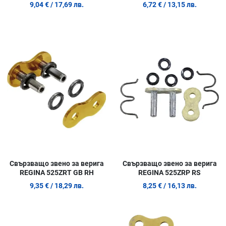
9,04 €
/ 17,69 лв.
6,72 €
/ 13,15 лв.
Добави в любими
Д
Сравни продукт
С
Quick View
Q
Свързващо звено за верига
Свързващо звено за верига
REGINA 525ZRT GB RH
REGINA 525ZRP RS
9,35 €
/ 18,29 лв.
8,25 €
/ 16,13 лв.
Добави в любими
Д