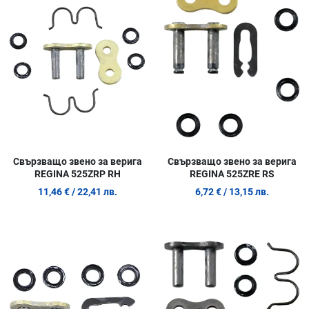
Сравни продукт
С
Quick View
Q
Свързващо звено за верига
Свързващо звено за верига
REGINA 525ZRP RH
REGINA 525ZRE RS
11,46 €
/ 22,41 лв.
6,72 €
/ 13,15 лв.
Добави в любими
Д
Сравни продукт
С
Quick View
Q