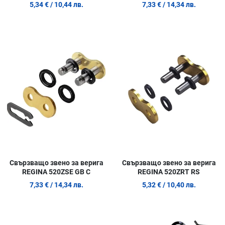
5,34 €
/ 10,44 лв.
7,33 €
/ 14,34 лв.
Добави в любими
Д
Сравни продукт
С
Quick View
Q
Свързващо звено за верига
Свързващо звено за верига
REGINA 520ZSE GB C
REGINA 520ZRT RS
7,33 €
/ 14,34 лв.
5,32 €
/ 10,40 лв.
Добави в любими
Д