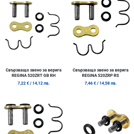
Сравни продукт
С
Quick View
Q
Свързващо звено за верига
Свързващо звено за верига
REGINA 520ZRT GB RH
REGINA 520ZRP RS
7,22 €
/ 14,12 лв.
7,46 €
/ 14,58 лв.
Добави в любими
Д
Сравни продукт
С
Quick View
Q