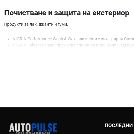
Почистване и защита на екстериор
Продукти за лак, джанти и гуми.
NIGRIN Performance Wash & Wax - шампоан с интегриран Carn
NIGRIN Felgenreiniger - премахва спирачен прах, соли и зам
NIGRIN Klarlack Spray - прозрачен лак за защита на боя и джа
Грижа за интериор
Спрейове и препарати за пластмаса, кожа и текстил.
NIGRIN Cockpit-Spray (Cedar & Musk, New Style) - почиства и
NIGRIN Lederpflege - за кожени седалки; овлажнява и предот
NIGRIN Textilpflege - за тапицерии; премахва петна и освежава
Почистващи за стъкла и аксесоари
ПОСЛЕДНИ
NIGRIN Scheibenreiniger - концентрат за стъкла; премахва ма
NIGRIN Winterprodukte - антифриз за стъкла, размразители и 