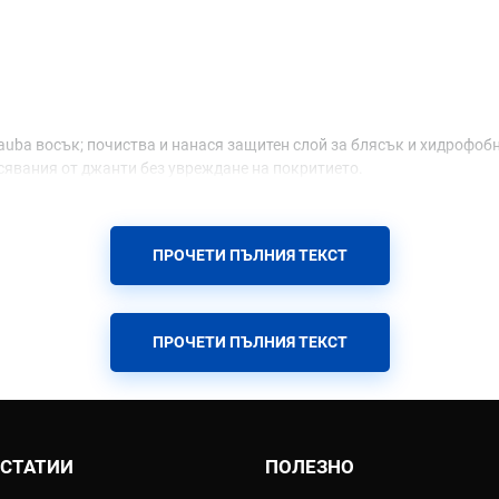
auba восък; почиства и нанася защитен слой за блясък и хидрофобн
ърсявания от джанти без увреждане на покритието.
нти от корозия и UV.
ПРОЧЕТИ ПЪЛНИЯ ТЕКСТ
 поддържа пластмаси и винил; оставя матов или гланцов финиш без м
ПРОЧЕТИ ПЪЛНИЯ ТЕКСТ
вратява напукване.
.
 СТАТИИ
ПОЛЕЗНО
зни петна и насекоми без ивици.
средства за зимна грижа.