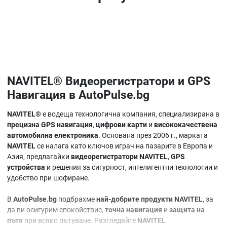
NAVITEL® Видеорегистратори и GPS
Навигация в AutoPulse.bg
NAVITEL®
е водеща технологична компания, специализирана в
прецизна GPS навигация
,
цифрови карти
и
висококачествена
автомобилна електроника
. Основана през 2006 г., марката
NAVITEL
се налага като ключов играч на пазарите в Европа и
Азия, предлагайки
видеорегистратори NAVITEL
,
GPS
устройства
и решения за сигурност, интелигентни технологии и
удобство при шофиране.
В
AutoPulse.bg
подбрахме
най-добрите продукти NAVITEL
, за
да ви осигурим спокойствие,
точна навигация
и
защита на
пътя
при всяко пътуване. Разгледайте
NAVITEL