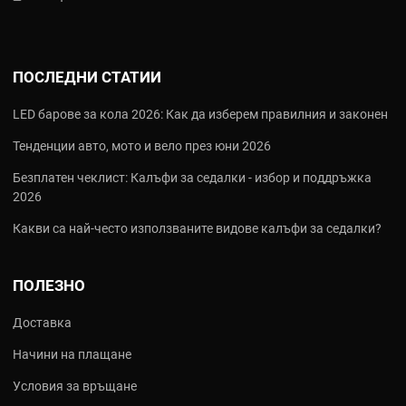
застрахователни случаи.
Интелигентни Функции за Максимална Сигурност
ПОСЛЕДНИ СТАТИИ
G-сензор
за автоматична защита на записа при удар.
LED барове за кола 2026: Как да изберем правилния и законен
Паркинг режим
за 24/7 наблюдение.
Разпознаване на
пътни знаци
и
радари
.
Тенденции авто, мото и вело през юни 2026
Тези функции правят
NAVITEL
идеален избор за
умна
Безплатен чеклист: Калъфи за седалки - избор и поддръжка
автомобилна електроника
.
2026
Какви са най‑често използваните видове калъфи за седалки?
Надеждност и Гаранция
Продукти NAVITEL
работят в широк
температурен диапазон
ПОЛЕЗНО
(-20°C до +70°C), тествани за издръжливост. Получавате
официална гаранция
и бърза доставка от
AutoPulse.bg
.
Доставка
Начини на плащане
Основни Продуктови Линии NAVITEL в
AutoPulse.bg
Условия за връщане