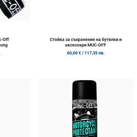
-Off
Стойка за съхранение на бутилки и
Bung
аксесоари MUC-OFF
.
60,00 €
/ 117,35 лв.
Добави в любими
Д
Сравни продукт
С
Quick View
Q