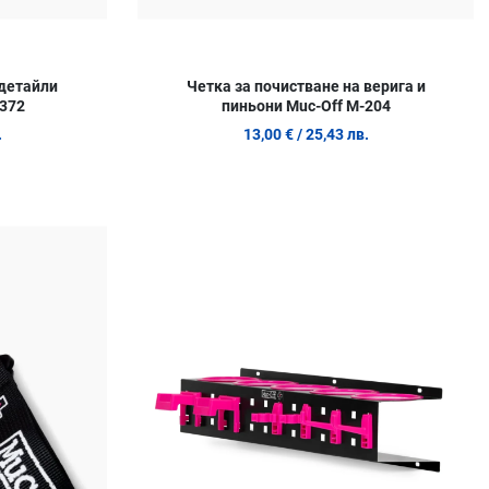
 детайли
Четка за почистване на верига и
-372
пиньони Muc-Off M-204
.
13,00 €
/ 25,43 лв.
Добави в любими
Д
Сравни продукт
С
Quick View
Q