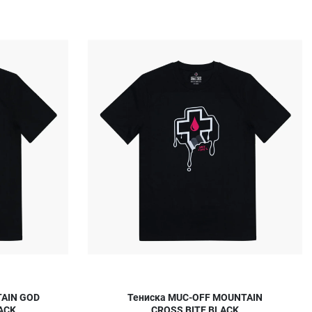
Добави в любими
Д
Сравни продукт
С
Quick View
Q
TAIN GOD
Тениска MUC-OFF MOUNTAIN
ACK
CROSS BITE BLACK