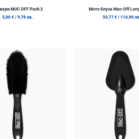
кери MUC OFF Pack 2
Мото блуза Muc-Off Lon
5,00 €
/ 9,78 лв.
59,77 €
/ 116,90 лв
Добави в любими
Сравни продукт
Quick View