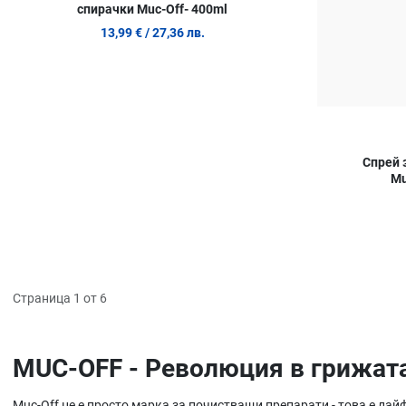
спирачки Muc-Off- 400ml
13,99 €
/ 27,36 лв.
Спрей 
Mu
Страница 1 от 6
MUC-OFF - Революция в грижат
Muc-Off не е просто марка за почистващи препарати - това е лай