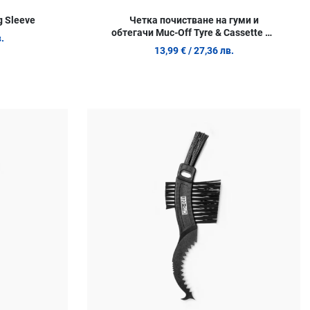
g Sleeve
Четка почистване на гуми и
обтегачи Muc-Off Tyre & Cassette M-
.
369
13,99 €
/ 27,36 лв.
Добави в любими
Д
Сравни продукт
С
Quick View
Q