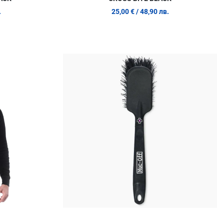
.
25,00 €
/ 48,90 лв.
Добави в любими
Д
Сравни продукт
С
Quick View
Q