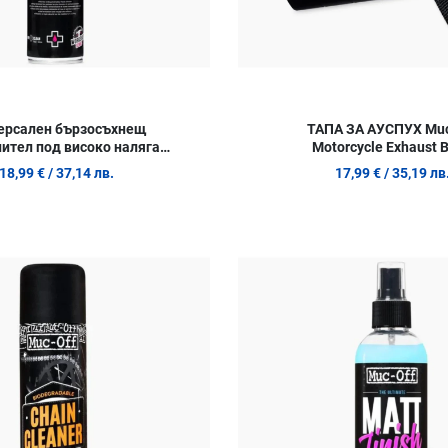
ерсален бързосъхнещ
ТАПА ЗА АУСПУХ Muc
ител под високо налягане
Motorcycle Exhaust 
Muc-Off - 750ml
18,99 €
/ 37,14 лв.
17,99 €
/ 35,19 лв
Добави в любими
Сравни продукт
Quick View