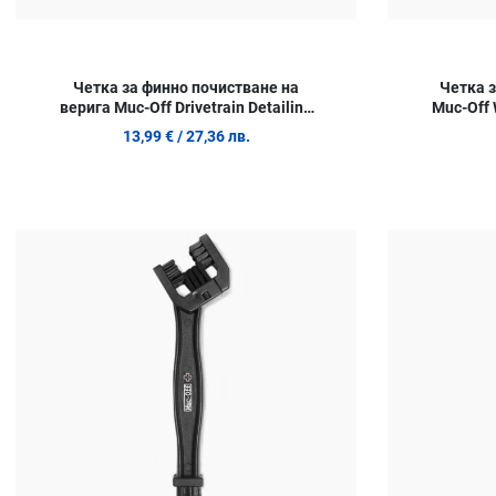
Четка за финно почистване на
Четка 
верига Muc-Off Drivetrain Detailing
Muc-Off
M-368
13,99 €
/ 27,36 лв.
Добави в любими
Сравни продукт
Quick View