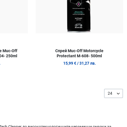
е Muc-Off
Спрей Muc-Off Motorcycle
004- 250ml
Protectant M-608- 500ml
.
15,99 €
/ 31,27 лв.
24
 Tech Cleaner до високотехнологичните керамични смазки за