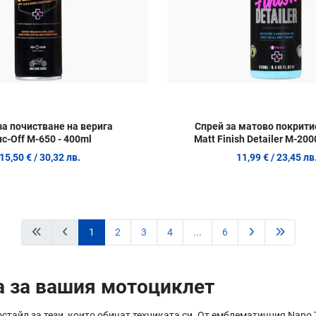
за почистване на верига
Спрей за матово покрити
c-Off M-650 - 400ml
Matt Finish Detailer M-20
15,50 €
/ 30,32 лв.
11,99 €
/ 23,45 лв
1
2
3
4
...
6
а за вашия мотоциклет
фстайл за тези, които обичат техниката си. От емблематичния Nano