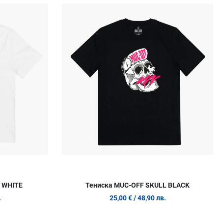
Сравни продукт
С
Quick View
Q
 WHITE
Тениска MUC-OFF SKULL BLACK
.
25,00 €
/ 48,90 лв.