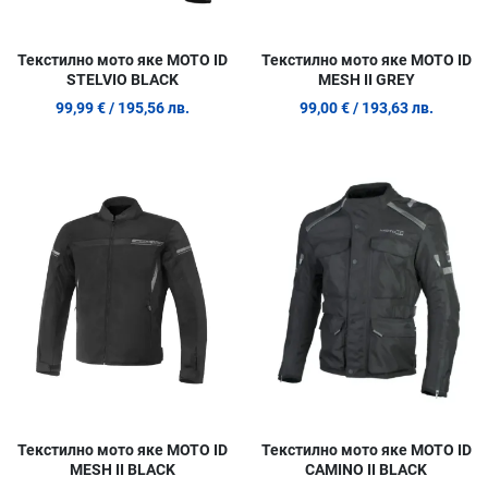
Текстилно мото яке MOTO ID
Текстилно мото яке MOTO ID
STELVIO BLACK
MESH II GREY
99,99 €
/ 195,56 лв.
99,00 €
/ 193,63 лв.
Добави в любими
Д
Сравни продукт
С
Quick View
Q
Текстилно мото яке MOTO ID
Текстилно мото яке MOTO ID
MESH II BLACK
CAMINO II BLACK