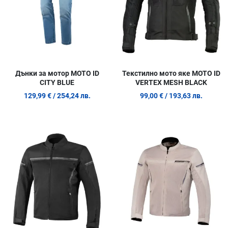
Дънки за мотор MOTO ID
Текстилно мото яке MOTO ID
CITY BLUE
VERTEX MESH BLACK
129,99 €
/ 254,24 лв.
99,00 €
/ 193,63 лв.
Добави в любими
Д
Сравни продукт
С
Quick View
Q