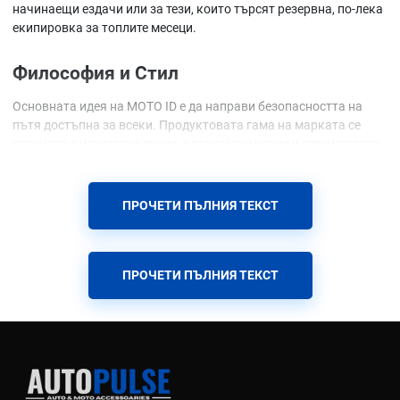
начинаещи ездачи или за тези, които търсят резервна, по-лека
екипировка за топлите месеци.
Философия и Стил
Основната идея на MOTO ID е да направи безопасността на
пътя достъпна за всеки. Продуктовата гама на марката се
отличава с изчистени линии, класически черни и сиви цветове
и дискретен брандинг, които се вписват идеално в градската
среда.
ПРОЧЕТИ ПЪЛНИЯ ТЕКСТ
Иновации и Материали
Въпреки бюджетния си клас, MOTO ID използва утвърдени
ПРОЧЕТИ ПЪЛНИЯ ТЕКСТ
защитни и технологични материали:
MexDura® и MexDura® Mesh
- Здрава текстилна материя с
висока устойчивост на протриване, чиято мрежеста
разновидност гарантира перфектна вентилация през
лятото
CE Сертифицирани протектори
- Всички якета и панталони