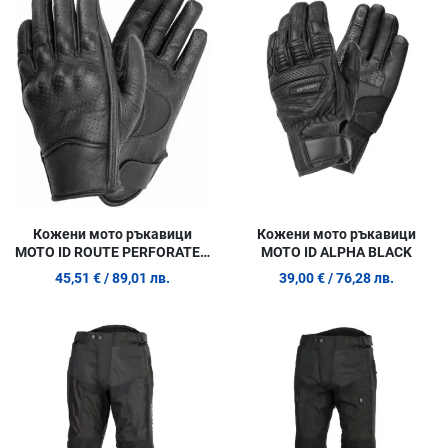
Сравни продукт
С
Quick View
Q
Кожени мото ръкавици
Кожени мото ръкавици
MOTO ID ROUTE PERFORATED
MOTO ID ALPHA BLACK
BLACK
45,51 €
/ 89,01 лв.
39,00 €
/ 76,28 лв.
Добави в любими
Д
Сравни продукт
С
Quick View
Q