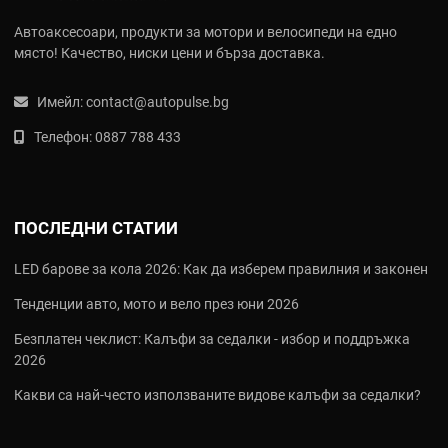
включват базови, удобни и сертифицирани предпазители
Автоаксесоари, продукти за мотори и велосипеди на едно
за крайници
място! Качество, ниски цени и бърза доставка.
Reissa® мембрана
- В по-сериозните им модели якета се
използва сваляема ветро- и водоустойчива мембрана за
лоши метеорологични условия
Имейл:
contact@autopulse.bg
Ключови технологии и продукти
Телефон:
0887 788 433
Текстилни летни якета (MESH II, Vertex)
- Оборудвани с
огромни мрежести панели за максимален въздушен поток
в горещините
ПОСЛЕДНИ СТАТИИ
Дънки за мотор (City)
- С вградена подплата от 100% Kevlar
на уязвимите зони и джобове за CE протектори
LED барове за кола 2026: Как да изберем правилния и законен
Мото ръкавици (Alpha, Route)
- Изработени от мека и
здрава козя кожа с твърди протектори на кокалчетата
Тенденции авто, мото и вело през юни 2026
Мото боти и обувки (Flexo)
- Модели от дишащ велур и
Безплатен чеклист: Калъфи за седалки - избор и поддръжка
синтетична кожа, разполагащи със защита за глезена
2026
Често задавани въпроси (FAQ)
Какви са най‑често използваните видове калъфи за седалки?
Подходящи ли са якетата на MOTO ID за лошо време?
Сериите с означение MESH са строго летни и не пазят от дъжд.