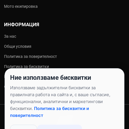
Мото екипировка
ИНФОРМАЦИЯ
За нас
Общи условия
Политика за поверителност
Политика за бисквитки
Ние използваме бисквитки
Контакти
Онлайн решаване на спорове
Използваме задължителни бисквитки за
правилната работа на сайта и, с ваше съгласие,
функционални, аналитични и маркетингови
бисквитки.
Политика за бисквитки и
© 2026 AUTOPULSE.BG - ПУЛС ТРЕЙД ЕООД |
ВСИЧКИ ПРАВА
поверителност
ЗАПАЗЕНИ.
ОНЛАЙН МАГАЗИН ЗА АВТО, МОТО, ВЕЛО, КЪМПИНГ И СПОРТНИ