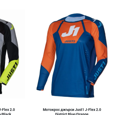
Добави в любими
Д
Сравни продукт
С
Quick View
Q
-Flex 2.0
Мотокрос джърси Just1 J-Flex 2.0
o/Black
District Blue/Orange