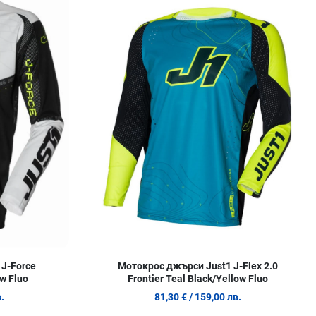
Сравни продукт
С
Quick View
Q
J-Force
Мотокрос джърси Just1 J-Flex 2.0
w Fluo
Frontier Teal Black/Yellow Fluo
.
81,30 €
/ 159,00 лв.