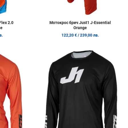
lex 2.0
Мотокрос брич Just1 J-Essential
ge
Orange
в.
122,20 €
/ 239,00 лв.
Добави в любими
Д
Сравни продукт
С
Quick View
Q