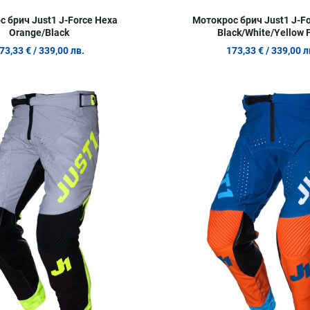
 брич Just1 J-Force Hexa
Мотокрос брич Just1 J-F
Orange/Black
Black/White/Yellow 
73,33 €
/ 339,00 лв.
173,33 €
/ 339,00 л
Добави в любими
Сравни продукт
Quick View