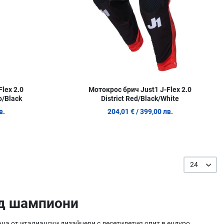
lex 2.0
Мотокрос брич Just1 J-Flex 2.0
o/Black
District Red/Black/White
в.
204,01 €
/ 399,00 лв.
24
уд шампиони
ана от италиански дизайнери с десетилетия опит в ендуро