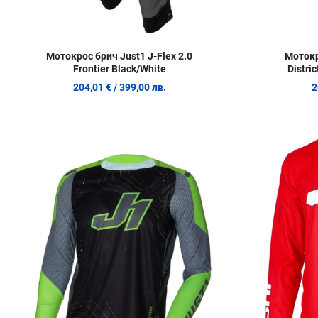
Мотокрос брич Just1 J-Flex 2.0
Мотокр
Frontier Black/White
Distri
204,01 €
/ 399,00 лв.
2
Добави в любими
Сравни продукт
Quick View