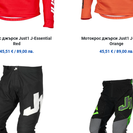
 джърси Just1 J-Essential
Мотокрос джърси Just1 J-
Red
Orange
45,51 €
/ 89,00 лв.
45,51 €
/ 89,00 лв
Добави в любими
Сравни продукт
Quick View