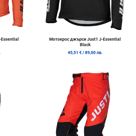
Essential
Мотокрос джърси Just1 J-Essential
Black
.
45,51 €
/ 89,00 лв.
Добави в любими
Д
Сравни продукт
С
Quick View
Q