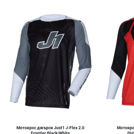
Добави в любими
Сравни продукт
Quick View
Мотокрос джърси Just1 J-Flex 2.0
Мотокрос
Frontier Black/White
Dis