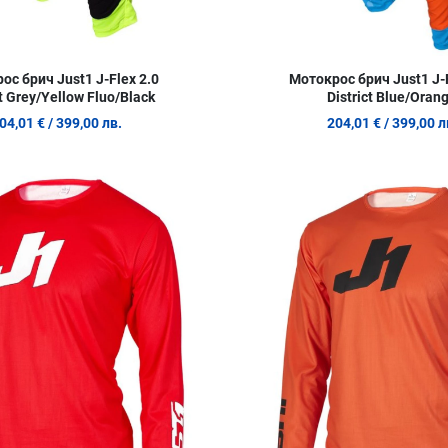
ос брич Just1 J-Flex 2.0
Мотокрос брич Just1 J-F
ct Grey/Yellow Fluo/Black
District Blue/Oran
04,01 €
/ 399,00 лв.
204,01 €
/ 399,00 л
Добави в любими
Сравни продукт
Quick View