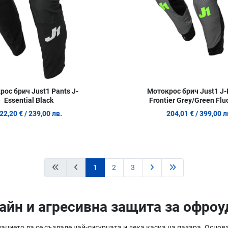
ос брич Just1 Pants J-
Мотокрос брич Just1 J-F
Essential Black
Frontier Grey/Green Flu
22,20 €
/ 239,00 лв.
204,01 €
/ 399,00 л
1
2
3
айн и агресивна защита за офро
анието да се създаде най-сигурната и лека каска на пазара. Основ