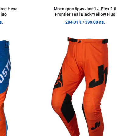
orce Hexa
Мотокрос брич Just1 J-Flex 2.0
Fluo
Frontier Teal Black/Yellow Fluo
в.
204,01 €
/ 399,00 лв.
Добави в любими
Д
Сравни продукт
С
Quick View
Q