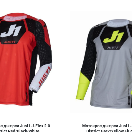
Добави в любими
Сравни продукт
Quick View
 джърси Just1 J-Flex 2.0
Мотокрос джърси Just1 J
trict Red/Black/White
District Grey/Yellow Flu