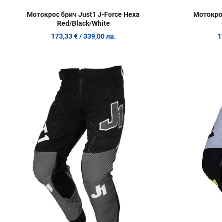
Мотокрос брич Just1 J-Force Hexa
Мотокрос
Red/Black/White
173,33 €
/ 339,00 лв.
1
Добави в любими
Сравни продукт
Quick View