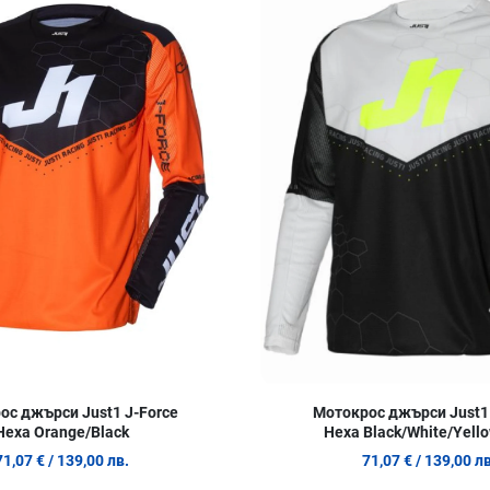
Сравни продукт
Quick View
ос джърси Just1 J-Force
Мотокрос джърси Just1 
Hexa Orange/Black
Hexa Black/White/Yello
71,07 €
/ 139,00 лв.
71,07 €
/ 139,00 лв