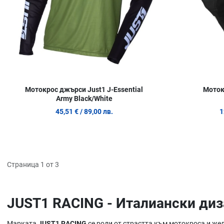
Мотокрос джърси Just1 J-Essential
Мотокр
Army Black/White
45,51 €
/ 89,00 лв.
1
Страница 1 от 3
JUST1 RACING - Италиански диз
Марката
JUST1 RACING
се роди от страстта към мотокроса и жел