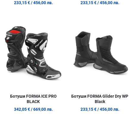
233,15 €
/ 456,00 лв.
233,15 €
/ 456,00 лв.
Добави в любими
Д
Сравни продукт
С
Quick View
Q
Ботуши FORMA ICE PRO
Ботуши FORMA Glider Dry WP
BLACK
Black
342,05 €
/ 669,00 лв.
233,15 €
/ 456,00 лв.
Добави в любими
Д