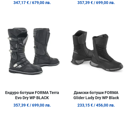
347,17 €
/ 679,00 лв.
357,39 €
/ 699,00 лв.
Добави в любими
Д
Сравни продукт
С
Quick View
Q
Ендуро ботуши FORMA Terra
Дамски ботуши FORMA
Evo Dry WP BLACK
Glider Lady Dry WP Black
357,39 €
/ 699,00 лв.
233,15 €
/ 456,00 лв.
Добави в любими
Д