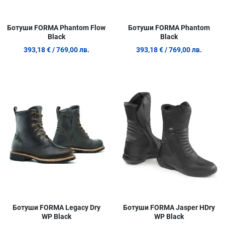
Ботуши FORMA Phantom Flow
Ботуши FORMA Phantom
Black
Black
393,18 €
/ 769,00 лв.
393,18 €
/ 769,00 лв.
Добави в любими
Д
Сравни продукт
С
Quick View
Q
Ботуши FORMA Legacy Dry
Ботуши FORMA Jasper HDry
WP Black
WP Black