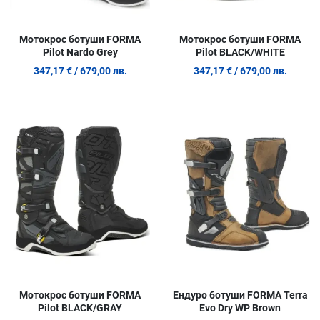
Мотокрос ботуши FORMA
Мотокрос ботуши FORMA
Pilot Nardo Grey
Pilot BLACK/WHITE
347,17 €
/ 679,00 лв.
347,17 €
/ 679,00 лв.
Добави в любими
Д
Сравни продукт
С
Quick View
Q
Мотокрос ботуши FORMA
Ендуро ботуши FORMA Terra
Pilot BLACK/GRAY
Evo Dry WP Brown