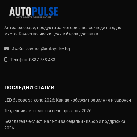
Gore-Tex® мембрана
- Водоустойчива и дишаща
технология, която държи краката сухи при всякакви
условия
Автоаксесоари, продукти за мотори и велосипеди на едно
Vibram® подметки
- Световен еталон за сцепление,
място! Качество, ниски цени и бърза доставка.
издръжливост и комфорт
D3O™ ударопоглъщаща защита
- Мека в спокойно
състояние и мигновено твърда при удар
Имейл:
contact@autopulse.bg
Techno 3 и Double Flex
- Патентовани системи за прецизно
Телефон:
0887 788 433
закопчаване и гъвкавост на глезена
Ключови технологии и продукти
ADV Touring (серии Adventure, Explorer, Outback)
- Високи и
ПОСЛЕДНИ СТАТИИ
здрави ботуши за дълъг път и офроуд
Racing Sport (серии Track, Racing, GP)
- Професионални
LED барове за кола 2026: Как да изберем правилния и законен
пистови модели с плъзгачи и максимална защита
Urban & Heritage (серии Street, Legend, Ace)
- Стилни
Тенденции авто, мото и вело през юни 2026
кожени кецове и боти с ежедневен вид
Безплатен чеклист: Калъфи за седалки - избор и поддръжка
Дамска серия
- Специално проектирани модели за женско
2026
стъпало