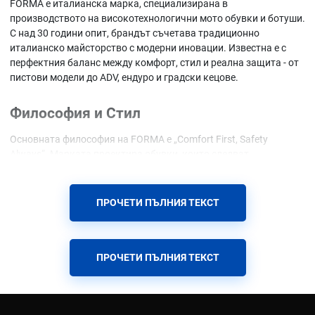
FORMA е италианска марка, специализирана в
производството на високотехнологични мото обувки и ботуши.
С над 30 години опит, брандът съчетава традиционно
италианско майсторство с модерни иновации. Известна е с
перфектния баланс между комфорт, стил и реална защита - от
пистови модели до ADV, ендуро и градски кецове.
Философия и Стил
Основната философия на FORMA е „Comfort First, Safety
Always“. Марката проектира обувки, които следват
естествената биомеханика на крака, осигуряват максимална
свобода на движение и в същото време изглеждат модерно и
агресивно. Всеки модел е създаден с мисъл за реалните нужди
ПРОЧЕТИ ПЪЛНИЯ ТЕКСТ
на мотористите - от ежедневно градско каране до дълги
приключения.
ПРОЧЕТИ ПЪЛНИЯ ТЕКСТ
Иновации и Материали
FORMA използва най-съвременните технологии и материали за
максимална защита и комфорт: