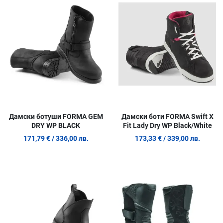
Сравни продукт
С
Quick View
Q
Дамски ботуши FORMA GEM
Дамски боти FORMA Swift X
DRY WP BLACK
Fit Lady Dry WP Black/White
171,79 €
/ 336,00 лв.
173,33 €
/ 339,00 лв.
Добави в любими
Д
Сравни продукт
С
Quick View
Q