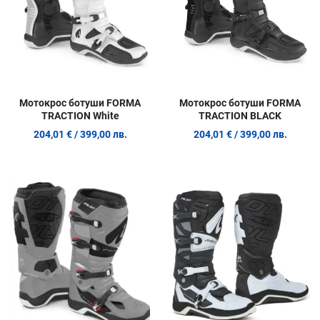
Мотокрос ботуши FORMA
Мотокрос ботуши FORMA
TRACTION White
TRACTION BLACK
204,01 €
/ 399,00 лв.
204,01 €
/ 399,00 лв.
Добави в любими
Д
Сравни продукт
С
Quick View
Q