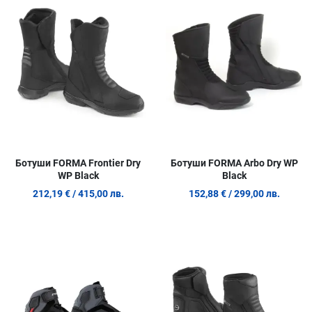
Сравни продукт
С
Quick View
Q
Ботуши FORMA Frontier Dry
Ботуши FORMA Arbo Dry WP
WP Black
Black
212,19 €
/ 415,00 лв.
152,88 €
/ 299,00 лв.
Добави в любими
Д
Сравни продукт
С
Quick View
Q