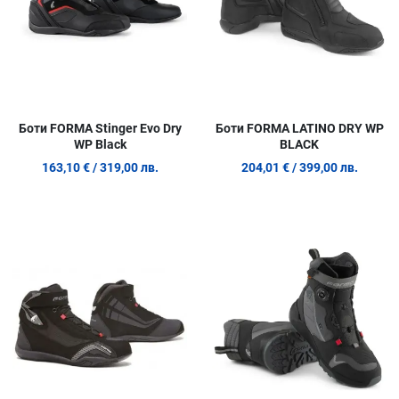
Боти FORMA Stinger Evo Dry
Боти FORMA LATINO DRY WP
WP Black
BLACK
163,10 €
/ 319,00 лв.
204,01 €
/ 399,00 лв.
Добави в любими
Д
Сравни продукт
С
Quick View
Q