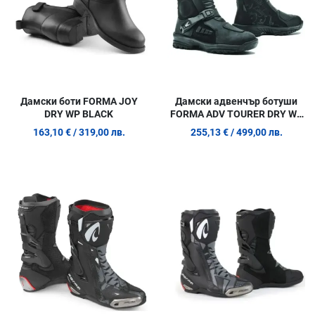
Дамски боти FORMA JOY
Дамски адвенчър ботуши
DRY WP BLACK
FORMA ADV TOURER DRY WP
BLACK
163,10 €
/ 319,00 лв.
255,13 €
/ 499,00 лв.
Добави в любими
Д
Сравни продукт
С
Quick View
Q