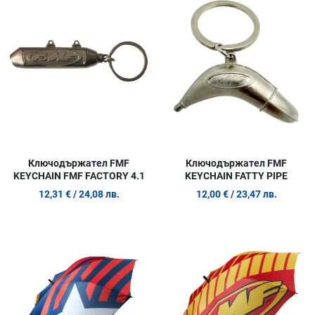
Сравни продукт
С
Quick View
Q
Ключодържател FMF
Ключодържател FMF
KEYCHAIN FMF FACTORY 4.1
KEYCHAIN FATTY PIPE
12,31 €
/ 24,08 лв.
12,00 €
/ 23,47 лв.
Добави в любими
Д
Сравни продукт
С
Quick View
Q