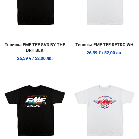
Тениска FMF TEE SVD BY THE
Тениска FMF TEE RETRO WH
DRT BLK
26,59 €
/ 52,00 лв.
26,59 €
/ 52,00 лв.
Добави в любими
Д
Сравни продукт
С
Quick View
Q