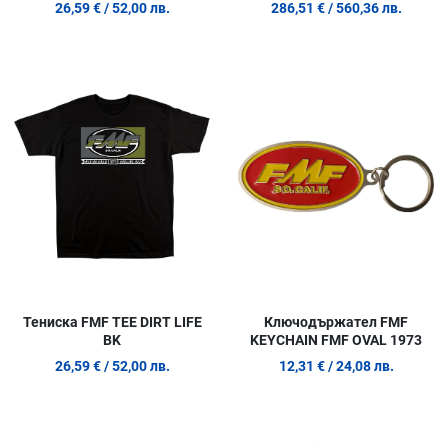
26,59 €
/ 52,00 лв.
286,51 €
/ 560,36 лв.
Добави в любими
Д
Сравни продукт
С
Quick View
Q
Тениска FMF TEE DIRT LIFE
Ключодържател FMF
BK
KEYCHAIN FMF OVAL 1973
26,59 €
/ 52,00 лв.
12,31 €
/ 24,08 лв.
Добави в любими
Д