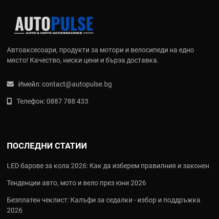
Factory 4.1 и PowerCore 2.1
- Патентовани изпускателни
системи с оптимизиран поток на газовете
Титаниеви и алуминиеви гърнета
- Изключително леки и
устойчиви на високи температури
Автоаксесоари, продукти за мотори и велосипеди на едно
Hi-Flo канали
- Специална конструкция, която подобрява
място! Качество, ниски цени и бърза доставка.
изпускането и увеличава мощността
Висококачествени уплътнения и пружини
- Осигуряват
дълготрайна и безпроблемна работа
Имейл:
contact@autopulse.bg
Ключови технологии и продукти
Телефон:
0887 788 433
Factory 4.1 Системи
- Топ моделите с титаниево гърне и
алуминиев резонатор за максимална мощност
PowerCore 2.1
- Класическите алуминиеви гърнета с
ПОСЛЕДНИ СТАТИИ
отличен звук и надеждност
Изпускателни системи за 2T и 4T
- Специални решения за
LED барове за кола 2026: Как да изберем правилния и законен
всички популярни модели
Аксесоари
- Spark arrestors, header pipes и резервни части
Тенденции авто, мото и вело през юни 2026
Често задавани въпроси (FAQ)
Безплатен чеклист: Калъфи за седалки - избор и поддръжка
2026
Подходящи ли са FMF гърнетата за мотокрос и ендуро в