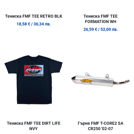
Тениска FMF TEE RETRO BLK
Тениска FMF TEE
FORMATION WH
18,58 €
/ 36,34 лв.
26,59 €
/ 52,00 лв.
Добави в любими
Д
Сравни продукт
С
Quick View
Q
Тениска FMF TEE DIRT LIFE
Гърне FMF T-CORE2 SA
NVY
CR250 '02-07