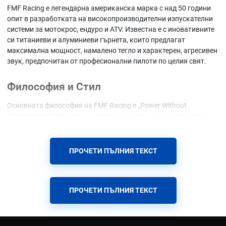
FMF Racing е легендарна американска марка с над 50 години
опит в разработката на високопроизводителни изпускателни
системи за мотокрос, ендуро и ATV. Известна е с иновативните
си титаниеви и алуминиеви гърнета, които предлагат
максимална мощност, намалено тегло и характерен, агресивен
звук, предпочитан от професионални пилоти по целия свят.
Философия и Стил
Основната философия на FMF Racing е „Power Without
Compromise“. Марката създава продукти, които дават реална
допълнителна мощност и по-добър отговор на газта, без да
жертват надеждността и издръжливостта. Дизайнът е
агресивен и функционален - типичен за американския
ПРОЧЕТИ ПЪЛНИЯ ТЕКСТ
мотокрос стил.
Иновации и Материали
ПРОЧЕТИ ПЪЛНИЯ ТЕКСТ
FMF Racing използва най-съвременните технологии и
материали за максимална производителност: