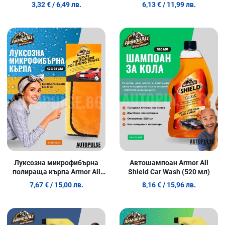
(20 броя)
300 ml
3,32 €
/ 6,49 лв.
6,13 €
/ 11,99 лв.
Добави в любими
Д
Сравни продукт
С
Quick View
Q
Луксозна микрофибърна
Автошампоан Armor All
полираща кърпа Armor All
Shield Car Wash (520 мл)
(42х38 см.)
7,67 €
/ 15,00 лв.
8,16 €
/ 15,96 лв.
Добави в любими
Д