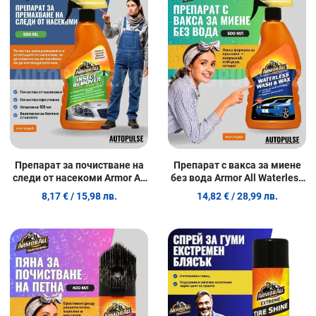
Сравни продукт
С
Quick View
Q
Препарат за почистване на
Препарат с вакса за миене
следи от насекоми Armor All
без вода Armor All Waterless
Insect Remover (500 мл)
Wash & Wax (500 мл)
8,17 €
/ 15,98 лв.
14,82 €
/ 28,99 лв.
Добави в любими
Д
Сравни продукт
С
Quick View
Q