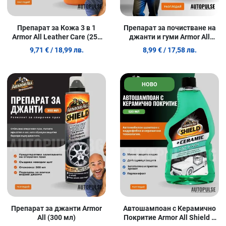
Препарат за Кожа 3 в 1
Препарат за почистване на
Armor All Leather Care (250
джанти и гуми Armor All
мл)
Wheel & Tire Cleaner 500 мл
9,71 €
/ 18,99 лв.
8,99 €
/ 17,58 лв.
Добави в любими
Д
НОВО
Сравни продукт
С
Quick View
Q
Препарат за джанти Armor
Автошампоан с Керамично
All (300 мл)
Покритие Armor All Shield +