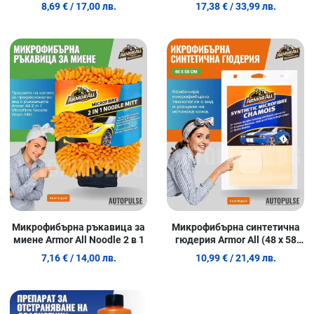
Ceramic Car Wash 520 мл
8,69 €
/ 17,00 лв.
17,38 €
/ 33,99 лв.
Добави в любими
Д
Сравни продукт
С
Quick View
Q
Микрофибърна ръкавица за
Микрофибърна синтетична
миене Armor All Noodle 2 в 1
гюдерия Armor All (48 x 58
см)
7,16 €
/ 14,00 лв.
10,99 €
/ 21,49 лв.
Добави в любими