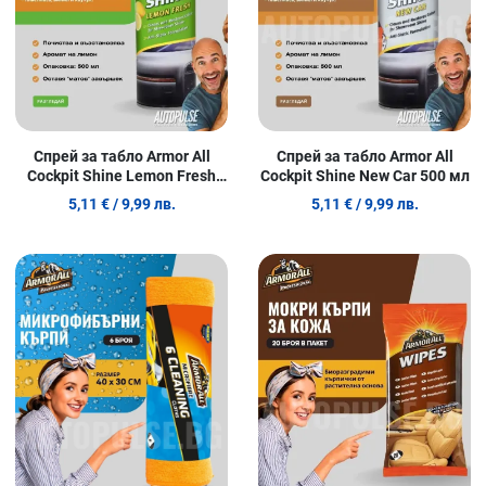
Спрей за табло Armor All
Спрей за табло Armor All
Cockpit Shine Lemon Fresh
Cockpit Shine New Car 500 мл
500 мл
5,11 €
/ 9,99 лв.
5,11 €
/ 9,99 лв.
Добави в любими
Д
Сравни продукт
С
Quick View
Q