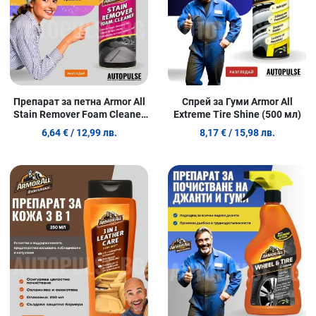
Препарат за петна Armor All
Спрей за Гуми Armor All
Stain Remover Foam Cleaner
Extreme Tire Shine (500 мл)
400 мл
6,64 €
/ 12,99 лв.
8,17 €
/ 15,98 лв.
Добави в любими
Д
Сравни продукт
С
Quick View
Q