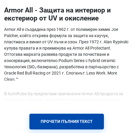
Armor All - Защита на интериор и
екстериор от UV и окисление
Armor All е създадена през 1962 г. от полимерен химик Joe
Palcher, който открива формула за защита на каучук,
пластмаса и винил от UV лъчи и озон. През 1972 г. Alan Rypinski
купува правата и я преименува на Armor All Protectant.
Оттогава марката развива продукти за почистване и
консервация, включително Podium Series с hybrid ceramic
технология (SiO₂-базирана), разработена в партньорство с
Oracle Red Bull Racing от 2021 г. Слоганът: Less Work. More
Clean.™
В AutoPulse.bg предлагаме оригинални Armor All продукти за
български условия - високо UV натоварване през лятото и
прах/сол през зимата. Формулите проникват в материала и
създават защитен слой, който намалява деградацията без
лепкав филм.
ПРОЧЕТИ ПЪЛНИЯ ТЕКСТ