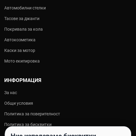
бариера срещу UV деградация, без да оставят лепкав филм.
Podium Series с hybrid ceramic (SiO₂) добавя хидрофобност за
Автомобилни стелки
по-лесно почистване.
Тасове за джанти
В AutoPulse.bg - оригинални продукти с консултация и бърза
Покривала за кола
доставка. Поръчайте и поддържайте колата си защитена.
Автокозметика
Разгледайте всички продукти на
Armor All
в AutoPulse.bg.
Каски за мотор
Мото екипировка
ИНФОРМАЦИЯ
За нас
Общи условия
Политика за поверителност
Политика за бисквитки
Контакти