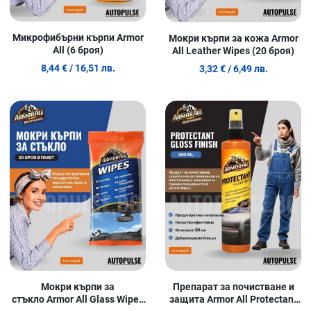
Микрофибърни кърпи Armor
Мокри кърпи за кожа Armor
All (6 броя)
All Leather Wipes (20 броя)
8,44 €
/ 16,51 лв.
3,32 €
/ 6,49 лв.
Добави в любими
Д
Сравни продукт
С
Quick View
Q
Мокри кърпи за
Препарат за почистване и
стъкло Armor All Glass Wipes
защита Armor All Protectant