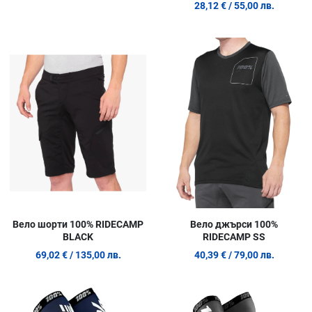
28,12 €
/ 55,00 лв.
Добави в любими
Д
Сравни продукт
С
Quick View
Q
Вело шорти 100% RIDECAMP
Вело джърси 100%
BLACK
RIDECAMP SS
69,02 €
/ 135,00 лв.
40,39 €
/ 79,00 лв.
Добави в любими
Д