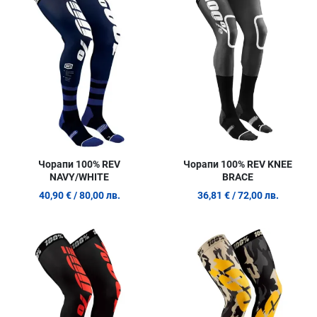
Сравни продукт
С
Quick View
Q
Чорапи 100% REV
Чорапи 100% REV KNEE
NAVY/WHITE
BRACE
40,90 €
/ 80,00 лв.
36,81 €
/ 72,00 лв.
Добави в любими
Д
Сравни продукт
С
Quick View
Q