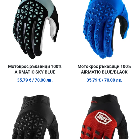
Сравни продукт
С
Quick View
Q
Мотокрос ръкавици 100%
Мотокрос ръкавици 100%
AIRMATIC SKY BLUE
AIRMATIC BLUE/BLACK
35,79 €
/ 70,00 лв.
35,79 €
/ 70,00 лв.
Добави в любими
Д
Сравни продукт
С
Quick View
Q