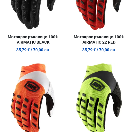
Мотокрос ръкавици 100%
Мотокрос ръкавици 100%
AIRMATIC BLACK
AIRMATIC 22 RED
35,79 €
/ 70,00 лв.
35,79 €
/ 70,00 лв.
Добави в любими
Д
Сравни продукт
С
Quick View
Q