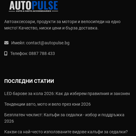
HiPER® Lens Technology:
Собствена технология за лещи с
висока разделителна способност, която усилва контраста,
подчертава цветовете и подобрява детайлността на
терена.
Автоаксесоари, продукти за мотори и велосипеди на едно
Smartshock® Protection:
Революционна система за
място! Качество, ниски цени и бърза доставка.
окачване в каските (като моделите Altec и Trajecta), която
намалява предаването на енергия към мозъка при удар.
Имейл:
contact@autopulse.bg
Ultra HD яснота:
Моделите маски, като флагмана Armega,
предлагат ненадмината оптична прецизност и система за
Телефон:
0887 788 433
бърза смяна на плаката.
Ергономичен дизайн:
Ръкавици и облекло, изработени от
4-посочно разтегливи материи и Boa® системи за
затваряне за перфектно прилягане.
ПОСЛЕДНИ СТАТИИ
Продуктова гама на 100% в AutoPulse.bg
LED барове за кола 2026: Как да изберем правилния и законен
Мотокрос (Motorsports)
Тенденции авто, мото и вело през юни 2026
Проектирани за високи скорости и агресивно каране,
продуктите от серията Moto включват:
Безплатен чеклист: Калъфи за седалки - избор и поддръжка
2026
Маски (Goggles): Сериите Armega, Racecraft 2, Accuri 2 и
Какви са най‑често използваните видове калъфи за седалки?
Strata 2. От премиум изпълнения до бюджетни решения,