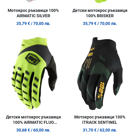
Мотокрос ръкавици 100%
Детски мотокрос ръкавици
AIRMATIC SILVER
100% BRISKER
35,79 €
/ 70,00 лв.
35,79 €
/ 70,00 лв.
Добави в любими
Д
Сравни продукт
С
Quick View
Q
Детски мотокрос ръкавици
Мотокрос ръкавици 100%
100% AIRMATIC FLUO
iTRACK SENTINEL
YELLOW/BLACK
30,68 €
/ 60,00 лв.
31,70 €
/ 62,00 лв.