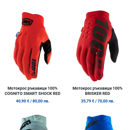
Добави в любими
Д
Сравни продукт
С
Quick View
Q
Мотокрос ръкавици 100%
Мотокрос ръкавици 100%
COGNITO SMART SHOCK RED
BRISKER RED
40,90 €
/ 80,00 лв.
35,79 €
/ 70,00 лв.
Добави в любими
Д