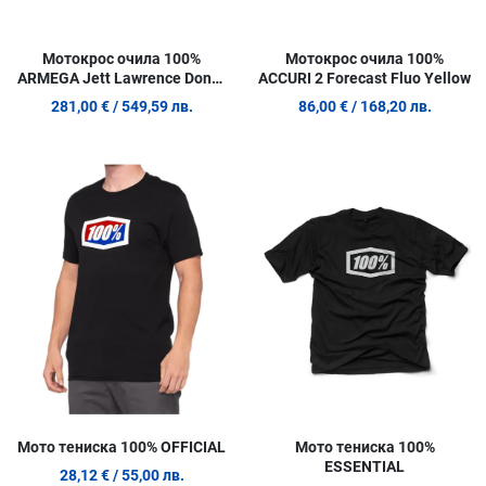
Мотокрос очила 100%
Мотокрос очила 100%
ARMEGA Jett Lawrence Donut
ACCURI 2 Forecast Fluo Yellow
- 2 чифта
281,00 €
/ 549,59 лв.
86,00 €
/ 168,20 лв.
Добави в любими
Д
Сравни продукт
С
Quick View
Q
Мото тениска 100% OFFICIAL
Мото тениска 100%
ESSENTIAL
28,12 €
/ 55,00 лв.