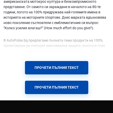
американската мотокрос култура и безкомпромисното
представяне. От самото си зараждане в началото на 80-те
години, логото на 100% придружава най-големите имена в
историята на моторните спортове. Днес марката вдъхновява
ново поколение състезатели с емблематичния си въпрос:
"Колко усилия влагаш?" (How much effort do you give?).
В AutoPulse.bg предлагаме пълната гама продукти на 100%,
проектирани да осигурят максимална защита, яснота и стил
при всяко каране.
Защо да изберете продуктите на 100%?
ПРОЧЕТИ ПЪЛНИЯ ТЕКСТ
Марката 100% не е просто производител на екипировка; тя е
технологична компания, която дефинира стандартите в
индустрията. Всеки продукт е резултат от десетилетия опит и
ПРОЧЕТИ ПЪЛНИЯ ТЕКСТ
иновации, тествани от елитни атлети в най-тежките условия.
Ключови предимства и технологии: