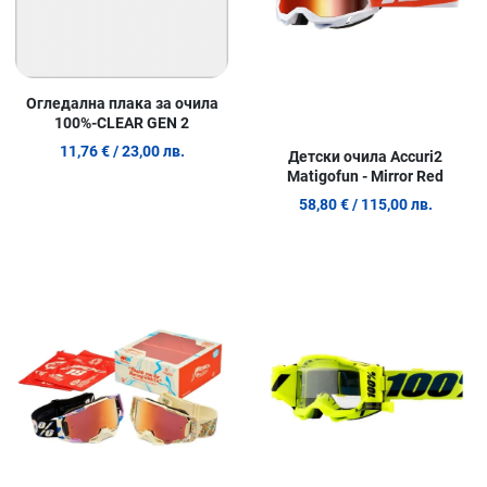
Огледална плака за очила
100%-CLEAR GEN 2
11,76 €
/ 23,00 лв.
Детски очила Accuri2
Matigofun - Mirror Red
58,80 €
/ 115,00 лв.
Добави в любими
Д
Сравни продукт
С
Quick View
Q