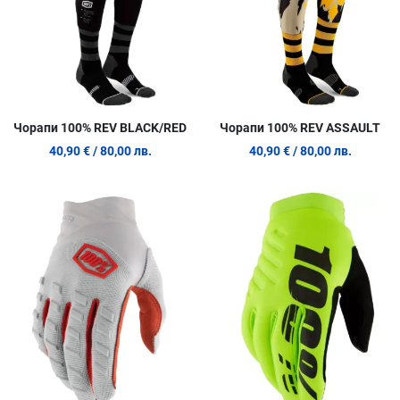
Чорапи 100% REV BLACK/RED
Чорапи 100% REV ASSAULT
40,90 €
/ 80,00 лв.
40,90 €
/ 80,00 лв.
Добави в любими
Д
Сравни продукт
С
Quick View
Q