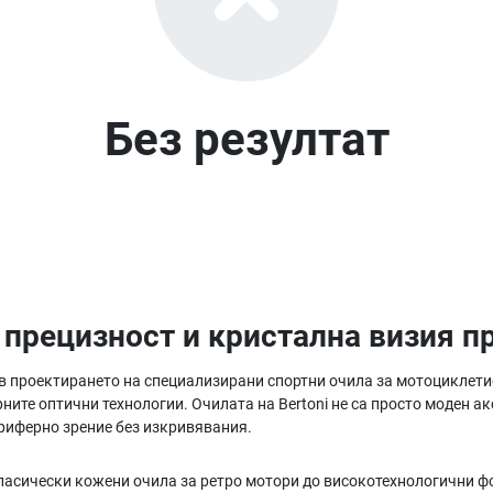
Без резултат
прецизност и кристална визия пр
в проектирането на специализирани спортни очила за мотоциклетис
ните оптични технологии. Очилата на Bertoni не са просто моден а
ериферно зрение без изкривявания.
класически кожени очила за ретро мотори до високотехнологични ф