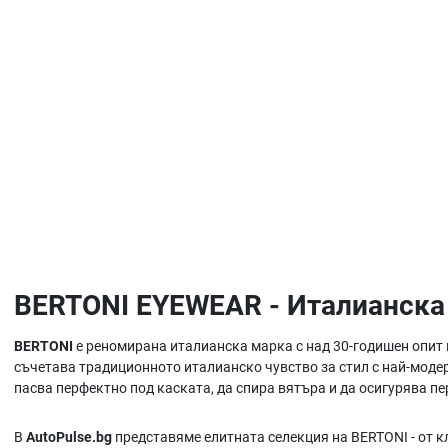
BERTONI EYEWEAR - Италианска 
BERTONI
е реномирана италианска марка с над 30-годишен опит 
съчетава традиционното италианско чувство за стил с най-модер
пасва перфектно под каската, да спира вятъра и да осигурява п
В
AutoPulse.bg
представяме елитната селекция на BERTONI - от 