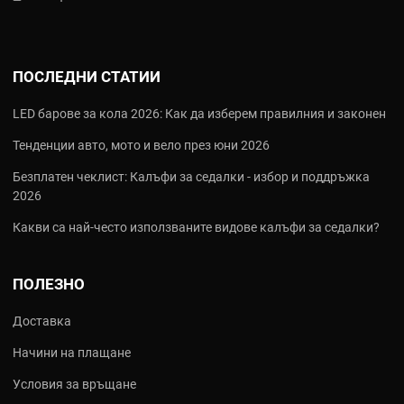
гарантира перфектно прилягане към всяка фигура - от
стандартни до по-широки кройки (King Size).
Продуктови линии на BERING в
ПОСЛЕДНИ СТАТИИ
AutoPulse.bg
LED барове за кола 2026: Как да изберем правилния и законен
Discovery & Adventure:
Якета и панталони от три слоя,
проектирани за най-дългите пътешествия през няколко
Тенденции авто, мото и вело през юни 2026
климатични зони.
Pulse & Urban:
Модели с модерна градска визия, които
Безплатен чеклист: Калъфи за седалки - избор и поддръжка
изглеждат като ежедневно облекло, но крият пълна мото
2026
защита от абразия.
Какви са най‑често използваните видове калъфи за седалки?
Еърбег системи:
Революционните жилетки Bering C-Protect
Air, които се активират за милисекунди, за да защитят
гръдния кош и гръбнака.
ПОЛЕЗНО
Аксесоари:
Ръкавици с Gore-Tex, ботуши и термо бельо,
които допълват Вашата цялостна защита.
Доставка
Често задавани въпроси (FAQ)
Начини на плащане
Въпрос: Подходящи ли са якетата на Bering за каране при
Условия за връщане
минусови температури?