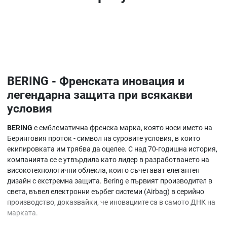
BERING - Френската иновация и
легендарна защита при всякакви
условия
BERING
е емблематична френска марка, която носи името на
Беринговия проток - символ на суровите условия, в които
екипировката им трябва да оцелее. С над 70-годишна история,
компанията се е утвърдила като лидер в разработването на
високотехнологични облекла, които съчетават елегантен
дизайн с екстремна защита. Bering е първият производител в
света, въвел електронни еърбег системи (Airbag) в серийно
производство, доказвайки, че иновациите са в самото ДНК на
марката.