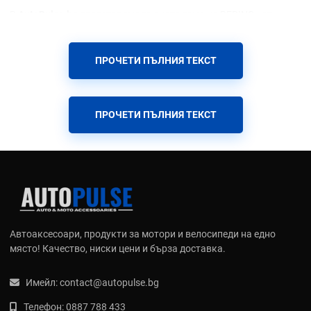
В
AutoPulse.bg
представяме пълната гама на BERING - от
стилни градски якета до професионални тунинг екипи,
създадени да Ви пазят във всяко приключение.
ПРОЧЕТИ ПЪЛНИЯ ТЕКСТ
Технологично съвършенство и
интелигентна защита
ПРОЧЕТИ ПЪЛНИЯ ТЕКСТ
Bering не просто следва стандартите, а ги създава чрез
постоянни изследвания в лабораторията на Shark Group:
Gore-Tex & BWTECH:
Използване на най-високия клас
водоустойчиви и дишащи мембрани, които гарантират, че
ще останете сухи дори при най-силните бури.
Protect Flex:
Иновативна система от протектори (Omega &
Alpha), които са изключително гъвкави и тънки, но се
Автоаксесоари, продукти за мотори и велосипеди на едно
втвърдяват моментално при удар.
място! Качество, ниски цени и бърза доставка.
ADS (Air Dynamic System):
Интелигентна вентилационна
система, която позволява прецизен контрол на въздушния
Имейл:
contact@autopulse.bg
поток през дрехата.
C-Sizing:
Специфична концепция за размерите, която
Телефон:
0887 788 433