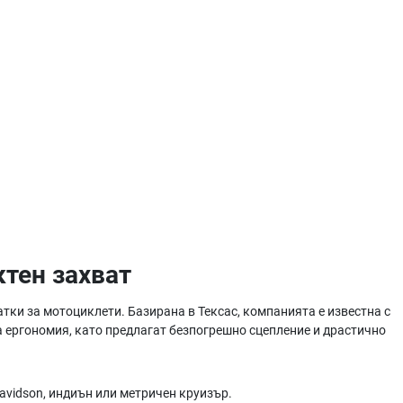
ктен захват
ки за мотоциклети. Базирана в Тексас, компанията е известна с
за ергономия, като предлагат безпогрешно сцепление и драстично
avidson, индиън или метричен круизър.