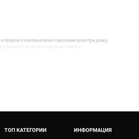
о и предлага изключително сцепление дори при дъжд.
тръпването на ръцете при дълго каране.
дизирано или хромирано покритие.
на прецизност при управлението.
товарване на китката.
илото.
ТОП КАТЕГОРИИ
ИНФОРМАЦИЯ
а (Dual Cable).