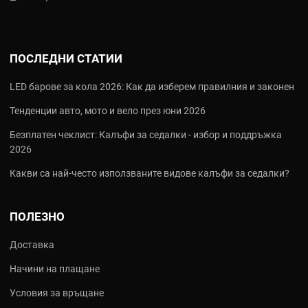
за покрива, изработени от удароустойчиви материали с
висока плътност. Те са идеални за допълнителен багаж
при пътуване, осигурявайки сигурност и защита от
метеорологичните условия.
ПОСЛЕДНИ СТАТИИ
Организатори за гараж и инструменти:
Здрави
пластмасови стелажи, модулни шкафове и куфари за
LED барове за кола 2026: Как да изберем правилния и законен
инструменти, които поддържат вашия гараж подреден и
функционален.
Тенденции авто, мото и вело през юни 2026
Автомобилни аксесоари:
Практични контейнери и
Безплатен чеклист: Калъфи за седалки - избор и поддръжка
решения за багажника, които предотвратяват
2026
безпорядъка и нежеланото плъзгане на предмети по време
на път.
Какви са най‑често използваните видове калъфи за седалки?
Често задавани въпроси (FAQ)
ПОЛЕЗНО
В: Устойчиви ли са автобоксовете Art Plast на силно слънце и
студ?
Доставка
Да, използваната рециклирана пластмаса (полипропилен) е
стабилизирана срещу UV лъчи и е тествана за издръжливост
Начини на плащане
при температурни амплитуди, което предпазва материала от
изсъхване и напукване.
Условия за връщане