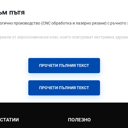
ъм пътя
огично производство (CNC обработка и лазерно рязане) с ръчното 
риали от аерокосмически клас, които осигуряват екстремна здрав
тойчиви на високи температури и UV лъчение.
 на 3D стендове и динометри, за да се гарантира максимално увели
ойват всеки модел, за да постигнат перфектния баланс между дъл
ПРОЧЕТИ ПЪЛНИЯ ТЕКСТ
lse.bg
з тунинг. Лесен монтаж, който променя визията и звука на мотора.
ПРОЧЕТИ ПЪЛНИЯ ТЕКСТ
 максималисти. Тези генерации заменят всичко от колектора до кр
крос и ендуро, разработена съвместно с топ отборите в MXGP. Изк
сваляеми заглушители (DB-killers) и отговарящи на европейските ст
 СТАТИИ
ПОЛЕЗНО