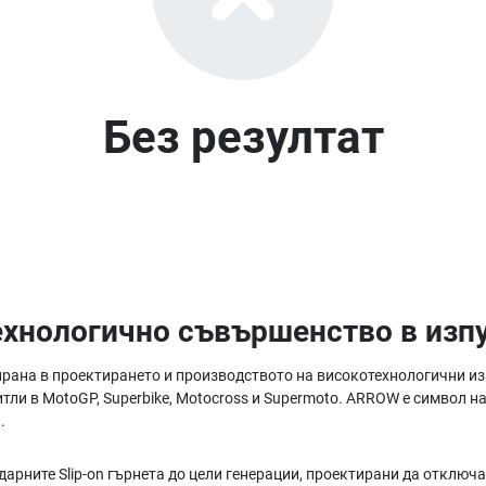
Без резултат
ехнологично съвършенство в изп
рана в проектирането и производството на високотехнологични изп
ли в MotoGP, Superbike, Motocross и Supermoto. ARROW е символ н
.
дарните Slip-on гърнета до цели генерации, проектирани да отключ