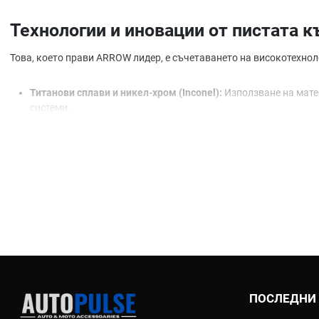
Технологии и иновации от пистата к
Това, което прави ARROW лидер, е съчетаването на високотехнол
Титанови сплави и никел-хром (Inconel):
Използване на мате
системи.
Карбонови детайли:
Ръчно изработени капачки и щитове, ус
Динамично тестване:
Всяка система се разработва и тества
Звукова оптимизация:
Акустичните инженери на ARROW настр
Продуктова гама на ARROW в AutoPu
Slip-On Line (Слип-он гърнета):
Най-популярният избор за бър
бестселъри.
Пълни състезателни системи (Full Systems):
Проектирани за
тегло.
Офроуд системи (Off-Road):
Специализираната линия за мото
Хомологирани системи (Street Legal):
Системи, снабдени със 
ПОСЛЕДНИ
пътища.