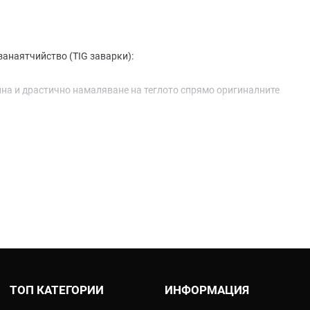
занаятчийство (TIG заварки):
ина и драстично намаляване на теглото спрямо оригиналните
чение на мощността и въртящия момент.
бок спортен тембър и съответствие с нормите за шум.
 Модели като Indy-Race, Pro-Race и Relevance са абсолютни
айното гърне, осигурявайки най-доброто съотношение мощност-
лючително здрави конструкции, устойчиви на удари и кал.
андарти (Euro 4 / Euro 5), легални за употреба по обществени
ТОП КАТЕГОРИИ
ИНФОРМАЦИЯ