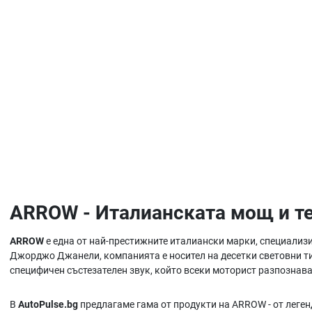
ARROW - Италианската мощ и т
ARROW
е една от най-престижните италиански марки, специализи
Джорджо Джанели, компанията е носител на десетки световни тит
специфичен състезателен звук, който всеки моторист разпознава
В
AutoPulse.bg
предлагаме гама от продукти на ARROW - от леген