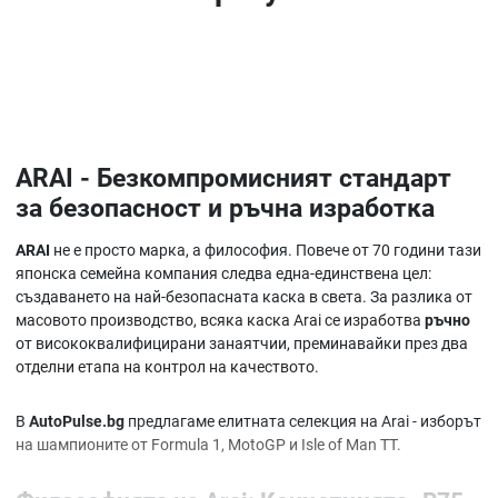
ARAI - Безкомпромисният стандарт
за безопасност и ръчна изработка
ARAI
не е просто марка, а философия. Повече от 70 години тази
японска семейна компания следва една-единствена цел:
създаването на най-безопасната каска в света. За разлика от
масовото производство, всяка каска Arai се изработва
ръчно
от висококвалифицирани занаятчии, преминавайки през два
отделни етапа на контрол на качеството.
В
AutoPulse.bg
предлагаме елитната селекция на Arai - изборът
на шампионите от Formula 1, MotoGP и Isle of Man TT.