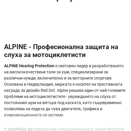
ALPINE - Професионална защита на
слуха за мотоциклетисти
ALPINE Hearing Protection
е световен лидер в разработването
на висококачествени тапи за уши, специализирани за
различни нужди, включително и за моторните спортове.
Основана в Нидерландия, марката е носител на престижната
награда за дизайн Red Dot. Alpine решава един от най-големите
проблеми на мотоциклетистите - увреждането на слуха от
постоянния шум на вятъра под каската, като същевременно
позволява на ездача да чува двигателя, трафика и
комуникационната си система.
В
AutoPulse.bg
предлагаме специализираната серия MotoSafe