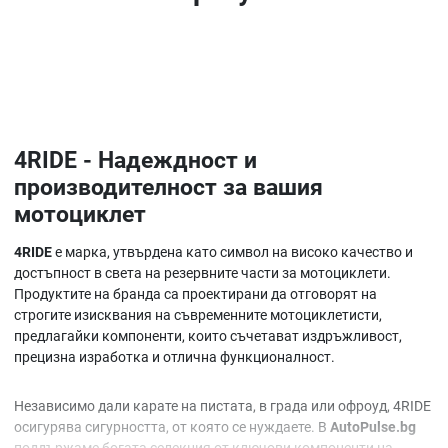
4RIDE - Надеждност и
производителност за вашия
мотоциклет
4RIDE
е марка, утвърдена като символ на високо качество и
достъпност в света на резервните части за мотоциклети.
Продуктите на бранда са проектирани да отговорят на
строгите изисквания на съвременните мотоциклетисти,
предлагайки компоненти, които съчетават издръжливост,
прецизна изработка и отлична функционалност.
Независимо дали карате на пистата, в града или офроуд, 4RIDE
осигурява сигурността, от която се нуждаете. В
AutoPulse.bg
поддържаме богата селекция от ключови компоненти на