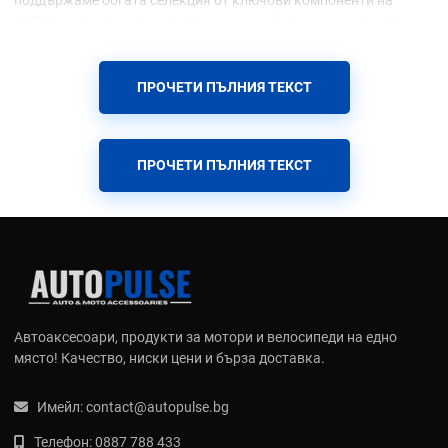
4RIDE, които гарантират оптимална работа на вашия мотор.
Основни продуктови категории 4RIDE в
ПРОЧЕТИ ПЪЛНИЯ ТЕКСТ
AutoPulse.bg
1. Акумулатори 4RIDE - Сигурен старт при всякакви условия
Акумулаторите 4RIDE са проектирани със съвременни
ПРОЧЕТИ ПЪЛНИЯ ТЕКСТ
технологии, за да осигурят висок стартов ток и дълъг
експлоатационен живот:
AGM и Gel технологии:
Устойчиви на вибрации и
накланяне, идеални за екстремни условия и офроуд.
Минимален саморазряд:
Изключително подходящи за
сезонна употреба на мотоциклета.
Широка съвместимост:
Предлагаме модели за скутери,
Автоаксесоари, продукти за мотори и велосипеди на едно
пистови мотори, ендуро и АТВ.
място! Качество, ниски цени и бърза доставка.
2. Спирачни дискове - Максимален контрол и безопасност
Спирачните дискове 4RIDE са изработени от висококачествена
Имейл:
contact@autopulse.bg
неръждаема стомана с висок коефициент на триене:
Телефон:
0887 788 433