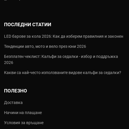
Ефективно отвеждане на топлината:
Специалният дизайн
предотвратява деформации при интензивно спиране.
Устойчивост на корозия:
Гарантират дълготраен външен
ПОСЛЕДНИ СТАТИИ
вид и функционалност при всякакво време.
Прецизно рязане:
Осигурява перфектно пасване и плавно
LED барове за кола 2026: Как да изберем правилния и законен
спиране без вибрации.
Тенденции авто, мото и вело през юни 2026
3. Мото окачване - Комфорт и стабилност на пътя
4RIDE предлага елементи за окачването, които подобряват
Безплатен чеклист: Калъфи за седалки - избор и поддръжка
поведението на мотора в завои и при неравности:
2026
Какви са най‑често използваните видове калъфи за седалки?
Амортисьори:
Предни и задни опции, проектирани за
стабилност и комфорт.
Семеринги и прахоуловители:
Висококачествени
ПОЛЕЗНО
уплътнения, които предпазват предните колове от
износване и течове.
Доставка
4. Мото радиатори - Ефективно охлаждане на двигателя
Начини на плащане
Радиаторите 4RIDE са отличен заместител на оригиналните
(OEM) части, осигуряващи оптимална работна температура:
Условия за връщане