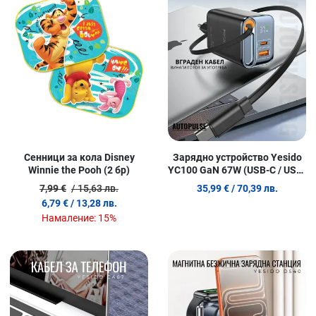
Сравни продукт
С
Quick View
Q
Сенници за кола Disney
Зарядно устройство Yesido
Winnie the Pooh (2 бр)
YC100 GaN 67W (USB-C / USB-
A)
7,99 €
/ 15,63 лв.
35,99 €
/ 70,39 лв.
6,79 €
/ 13,28 лв.
Намаление:
15%
Добави в любими
Д
Сравни продукт
С