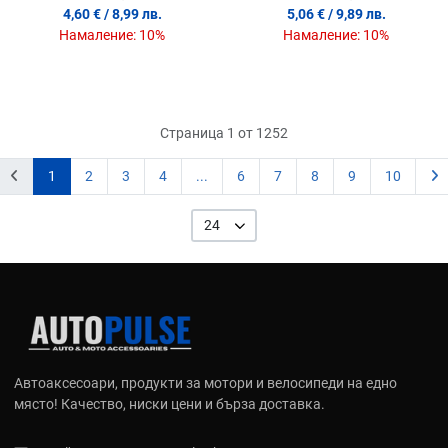
4,60 €
/ 8,99 лв.
5,06 €
/ 9,89 лв.
Намаление:
10%
Намаление:
10%
Страница 1 от 1252
1
2
3
4
...
6
7
8
9
10
24
Автоаксесоари, продукти за мотори и велосипеди на едно
място! Качество, ниски цени и бърза доставка.