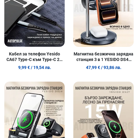
Quick View
Q
Кабел за телефон Yesido
Магнитна безжична зарядна
CA67 Type-C към Type-C 2м
станция 3 в 1 YESIDO DS40
(60W / 5Gbps)
(25W)
9,99 €
/ 19,54 лв.
47,99 €
/ 93,86 лв.
Добави в любими
Д
Сравни продукт
С
Quick View
Q