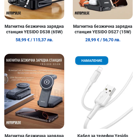
Магнитна безжична зарядна
Магнитна безжична зарядна
станция YESIDO DS38 (65W)
станция YESIDO DS27 (15W)
58,99 €
/ 115,37 лв.
28,99 €
/ 56,70 лв.
Добави в любими
Д
НАМАЛЕНИЕ
Сравни продукт
С
Quick View
Q
Магнитна безжична зарядна
Кабел за телефон Yesido