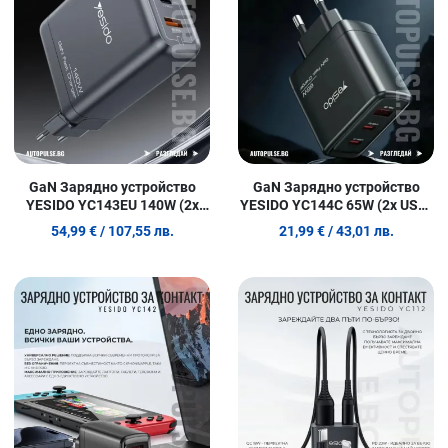
Quick View
Q
GaN Зарядно устройство
GaN Зарядно устройство
YESIDO YC143EU 140W (2x
YESIDO YC144C 65W (2x USB-
USB-C 140W + 2x 30W)
C + 1x USB-A)
54,99 €
/ 107,55 лв.
21,99 €
/ 43,01 лв.
Добави в любими
Д
Сравни продукт
С
Quick View
Q