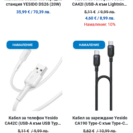
станция YESIDO DS26 (20W)
CA42I (USB-A към Lightning)
за iPhone 100 см
35,99 €
/ 70,39 лв.
5,11 €
/ 9,99 лв.
4,60 €
/ 8,99 лв.
Намаление:
10%
Добави в любими
Д
НАМАЛЕНИЕ
НАМАЛЕНИЕ
Сравни продукт
С
Quick View
Q
Кабел за телефон Yesido
Кабел за зареждане Yesido
CA42C (USB-A към USB Type-
CA190 Type-C към Type-C
C) 100 см
(60W/480Mbps) 120 см
5,11 €
/ 9,99 лв.
5,62 €
/ 10,99 лв.