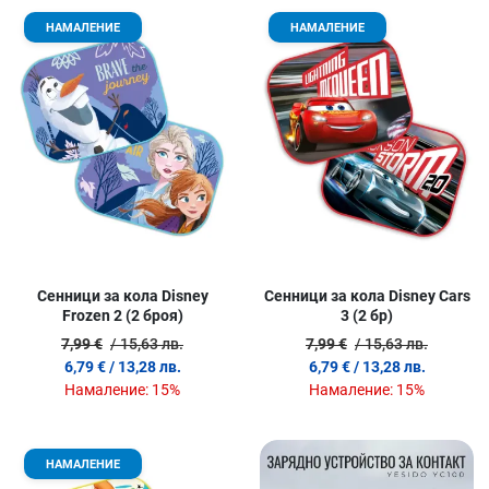
Добави в любими
Д
НАМАЛЕНИЕ
НАМАЛЕНИЕ
Сравни продукт
С
Quick View
Q
Сенници за кола Disney
Сенници за кола Disney Cars
Frozen 2 (2 броя)
3 (2 бр)
7,99 €
/ 15,63 лв.
7,99 €
/ 15,63 лв.
6,79 €
/ 13,28 лв.
6,79 €
/ 13,28 лв.
Намаление:
15%
Намаление:
15%
Добави в любими
Д
НАМАЛЕНИЕ