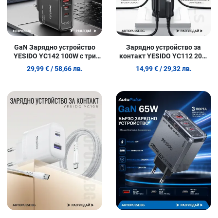
GaN Зарядно устройство
Зарядно устройство за
YESIDO YC142 100W с три
контакт YESIDO YC112 20W
порта
(USB-C 20W и USB-A 18W)
29,99 €
/ 58,66 лв.
14,99 €
/ 29,32 лв.
Добави в любими
Д
Сравни продукт
С
Quick View
Q