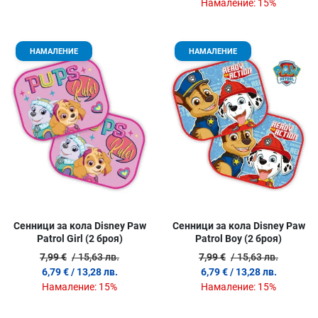
Намаление:
15%
Добави в любими
Д
НАМАЛЕНИЕ
НАМАЛЕНИЕ
Сравни продукт
С
Quick View
Q
Сенници за кола Disney Paw
Сенници за кола Disney Paw
Patrol Girl (2 броя)
Patrol Boy (2 броя)
7,99 €
/ 15,63 лв.
7,99 €
/ 15,63 лв.
6,79 €
/ 13,28 лв.
6,79 €
/ 13,28 лв.
Намаление:
15%
Намаление:
15%