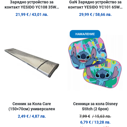
Зарядно устройство за
GaN Зарядно устройство за
контакт YESIDO YC108 35W с
контакт YESIDO YC101 65W с
USB-A и USB-C
три порта
21,99 €
/ 43,01 лв.
29,99 €
/ 58,66 лв.
Добави в любими
Д
НАМАЛЕНИЕ
Сравни продукт
С
Quick View
Q
Сенник за Кола Care
Сенници за кола Disney
(150×70см) универсален
Stitch (2 броя)
2,49 €
/ 4,87 лв.
7,99 €
/ 15,63 лв.
6,79 €
/ 13,28 лв.