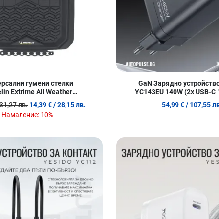
рсални гумени стелки
GaN Зарядно устройств
lin Extrime All Weather
YC143EU 140W (2x USB-C 
Protection
30W)
 31,27 лв.
14,39 €
/ 28,15 лв.
54,99 €
/ 107,55 лв
Намаление:
10%
Добави в любими
Сравни продукт
Quick View