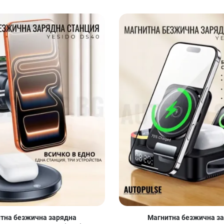
Добави в любими
Сравни продукт
Quick View
тна безжична зарядна
Магнитна безжична з