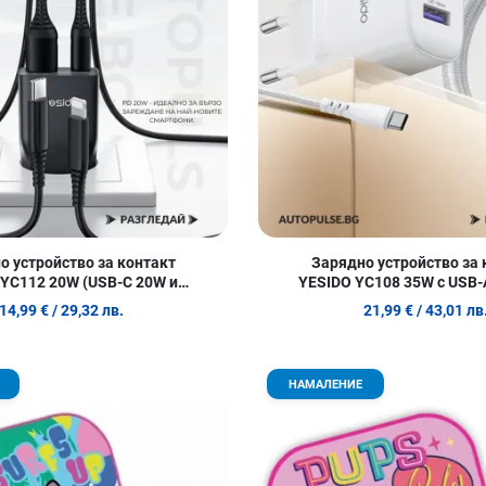
о устройство за контакт
Зарядно устройство за 
 YC112 20W (USB-C 20W и
YESIDO YC108 35W с USB-
USB-A 18W)
14,99 €
/ 29,32 лв.
21,99 €
/ 43,01 лв
Добави в любими
НАМАЛЕНИЕ
Сравни продукт
Quick View