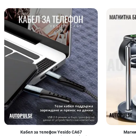
Добави в любими
Сравни продукт
Quick View
Кабел за телефон Yesido CA67
Магни