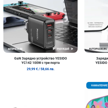
GaN Зарядно устройство YESIDO
Зарядн
YC142 100W с три порта
YESIDO
29,99 €
/ 58,66 лв.
Добави в любими
НАМАЛЕНИЕ
Сравни продукт
Quick View