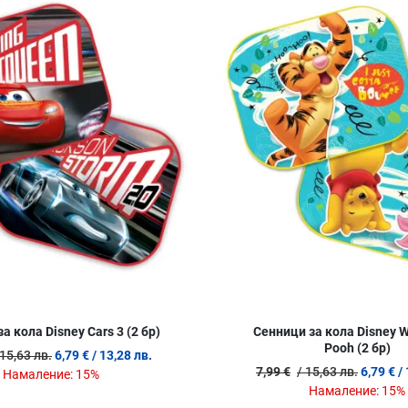
Сравни продукт
Quick View
а кола Disney Cars 3 (2 бр)
Сенници за кола Disney W
Pooh (2 бр)
 15,63 лв.
6,79 €
/ 13,28 лв.
7,99 €
/ 15,63 лв.
6,79 €
/
Намаление:
15%
Намаление:
15%