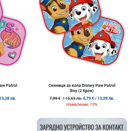
aw Patrol
Сенници за кола Disney Paw Patrol
Boy (2 броя)
 13,28 лв.
7,99 €
/ 15,63 лв.
6,79 €
/ 13,28 лв.
Намаление:
15%
Добави в любими
Д