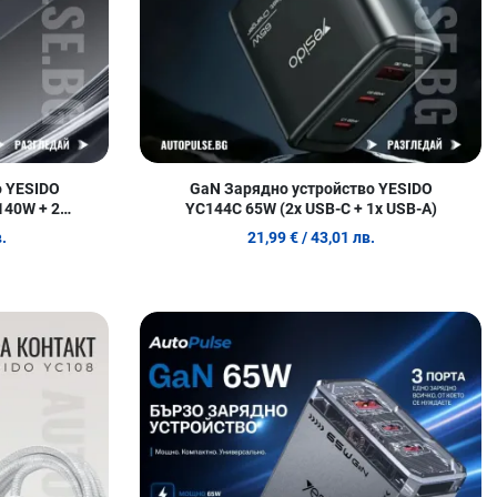
о YESIDO
GaN Зарядно устройство YESIDO
140W + 2x
YC144C 65W (2x USB-C + 1x USB-A)
.
21,99 €
/ 43,01 лв.
Добави в любими
Д
Сравни продукт
С
Quick View
Q