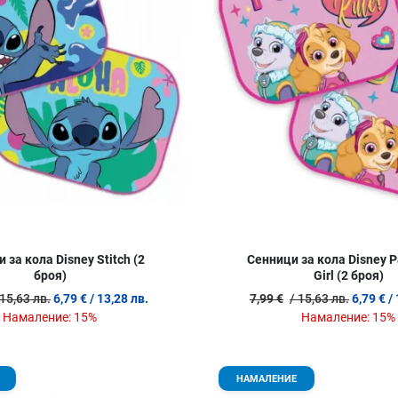
 за кола Disney Stitch (2
Сенници за кола Disney P
броя)
Girl (2 броя)
 15,63 лв.
6,79 €
/ 13,28 лв.
7,99 €
/ 15,63 лв.
6,79 €
/
Намаление:
15%
Намаление:
15%
Добави в любими
НАМАЛЕНИЕ