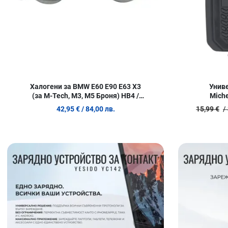
Халогени за BMW E60 E90 E63 X3
Униве
(за M-Tech, M3, M5 Броня) HB4 /
Miche
9006 (Комплект 2 бр.)
42,95 €
/ 84,00 лв.
15,99 €
/
Добави в любими
Сравни продукт
Quick View