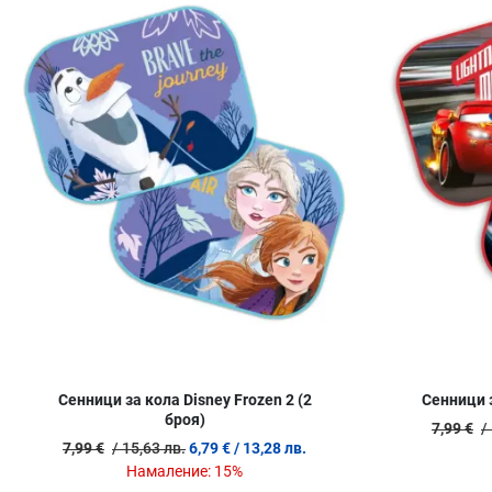
Сравни продукт
Quick View
Сенници за кола Disney Frozen 2 (2
Сенници з
броя)
7,99 €
/
7,99 €
/ 15,63 лв.
6,79 €
/ 13,28 лв.
Намаление:
15%