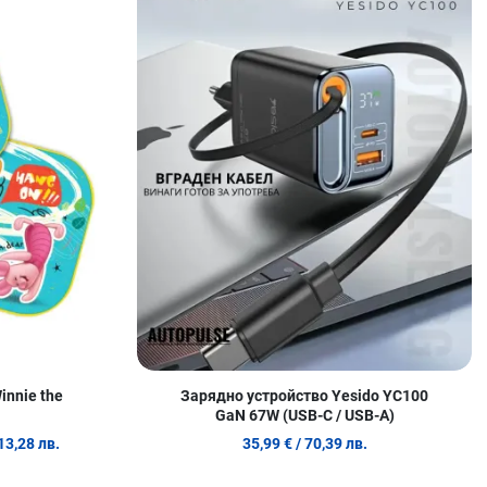
Сравни продукт
С
Quick View
Q
innie the
Зарядно устройство Yesido YC100
GaN 67W (USB-C / USB-A)
 13,28 лв.
35,99 €
/ 70,39 лв.