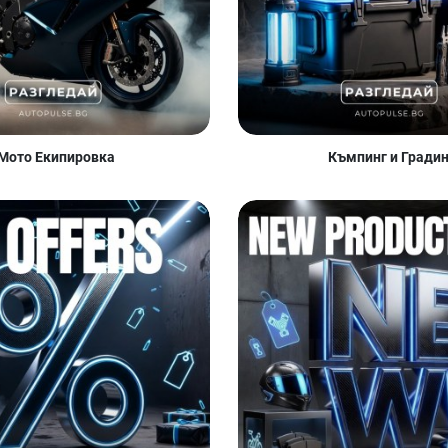
Мото Екипировка
Къмпинг и Гради