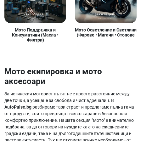
Мото Поддръжка и
Мото Осветление и Светлини
Консумативи (Масла •
(Фарове • Мигачи • Стопове
Филтри)
Мото екипировка и мото
аксесоари
За истинския моторист пътят не е просто разстояние между
две точки, а усещане за свобода и чист адреналин. В
AutoPulse.bg
разбираме тази страст и предлагаме пълна гама
от продукти, които превръщат всяко каране в безопасно и
комфортно приключение. Нашата секция "Мото" е внимателно
подбрана, за да отговори на нуждите както на ежедневните
градски ездачи, така и на дългогодишните пътешественици и
пистови ентусиасти. Тук ще откриете всичко необходимо - от