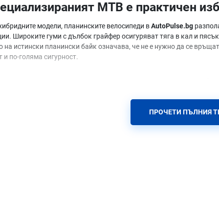
ециализираният MTB е практичен из
 хибридните модели, планинските велосипеди в
AutoPulse.bg
разпола
ии. Широките гуми с дълбок грайфер осигуряват тяга в кал и пясък
на истински планински байк означава, че не е нужно да се връщате
 и по-голяма сигурност.
тличава планинските велосипеди в Au
ите предимства, които правят карането по-ефективно:
ПРОЧЕТИ ПЪЛНИЯ Т
геометрия
- по-дълго междуосие и "по-слаб" ъгъл на челото за стаб
исии
- системи с един венец отпред, които намаляват теглото, опро
ни дискови спирачки
- стандарт за всички наши MTB модели, осиг
ндарт на главините
- по-широки оси за по-корави капли и прецизно 
изберете подходящия MTB модел
чате, помислете какъв тип каране предпочитате - ето няколко ключ