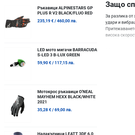
Защо сп
Ръкавици ALPINESTARS GP
PLUS R V2 BLACK/FLUO RED
За разлика от
235,19 €
/ 460,00 лв.
удари и вибрац
Притежаването 
висока скорост
Какво о
LED мото мигачи BARRACUDA
S-LED 3 B-LUX GREEN
59,90 €
/ 117,15 лв.
Ето техническ
Модерна 
1x Трансм
веригата.
Мотокрос ръкавици O'NEAL
Хидравлич
MAYHEM HEXX BLACK/WHITE
2021
Boost ста
35,28 €
/ 69,00 лв.
Как да 
Преди да поръ
Налакътници LEATT 3DF 6.0