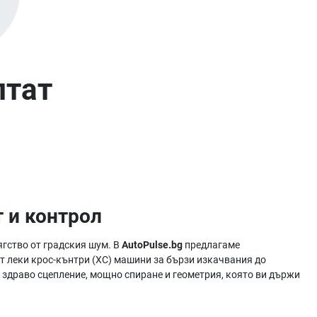
лтат
 и контрол
гство от градския шум. В
AutoPulse.bg
предлагаме
т леки крос-кънтри (XC) машини за бързи изкачвания до
 здраво сцепление, мощно спиране и геометрия, която ви държи