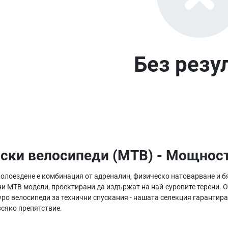
Без резу
ски велосипеди (MTB) - Мощност
олоездене е комбинация от адреналин, физическо натоварване и бя
и MTB модели, проектирани да издържат на най-суровите терени. О
уро велосипеди за технични спускания - нашата селекция гарантира
всяко препятствие.