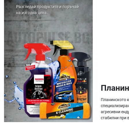
Разгледай продуктите и поръчай
на изгодна цена.
Планин
Планинското к
специализиран
агресивни енд
стабилни при 