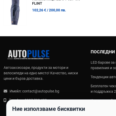
FLINT
Hardtail (
102,26 €
/ 200,00 лв.
Моделите 
трудни сп
29 или 27
29" са кра
Въздушна 
Въздушнит
Алуминиев
Алуминият 
ПОСЛЕДНИ
Най-пре
LED барове за 
Автоаксесоари, продукти за мотори и
правилния и з
Cross-Cou
велосипеди на едно място! Качество, ниски
Trail и Al
Тенденции авто
цени и бърза доставка.
Ендуро (E
Бюджетни
Безплатен чекл
Имейл:
contact@autopulse.bg
и поддръжка 
Често з
Телефон:
0887 788 433
Какви са най‑
Трябва ли
калъфи за сед
Ние използваме бисквитки
Как да по